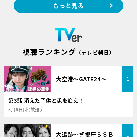
もっと見る
視聴ランキング
（テレビ朝日）
大空港～GATE24～
1
第3話 消えた子供と兎を追え！
8月6日(木)放送分
大追跡～警視庁ＳＳＢ