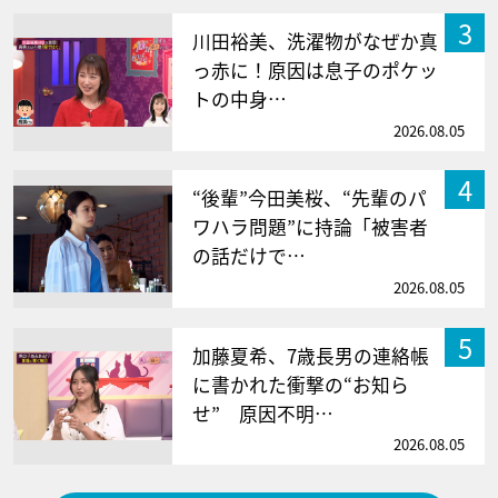
3
川田裕美、洗濯物がなぜか真
っ赤に！原因は息子のポケッ
トの中身…
2026.08.05
4
“後輩”今田美桜、“先輩のパ
ワハラ問題”に持論「被害者
の話だけで…
2026.08.05
5
加藤夏希、7歳長男の連絡帳
に書かれた衝撃の“お知ら
せ” 原因不明…
2026.08.05