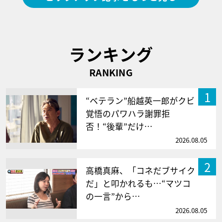
ランキング
RANKING
1
“ベテラン”船越英一郎がクビ
覚悟のパワハラ謝罪拒
否！“後輩”だけ…
2026.08.05
2
高橋真麻、「コネだブサイク
だ」と叩かれるも…“マツコ
の一言”から…
2026.08.05