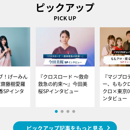
ピックアップ
PICK UP
ブ！げーみん
『クロスロード ～救命
『マジプロ
E齋藤樹愛羅
救急の約束～』今田美
ー、ももク
香SPインタ
桜SPインタビュー
クロ×東京0
ンタビュー
ピックアップ記事をもっと見る