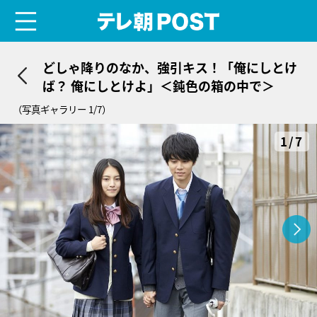
menu
テレ朝POST
どしゃ降りのなか、強引キス！「俺にしとけ
ば？ 俺にしとけよ」＜鈍色の箱の中で＞
（写真ギャラリー 1/7）
1/7