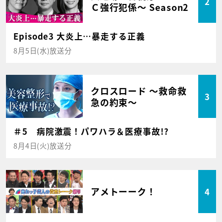
2
Ｃ強行犯係～ Season2
Episode3 大炎上…暴走する正義
8月5日(水)放送分
クロスロード ～救命救
3
急の約束～
＃5 病院激震！パワハラ＆医療事故!?
8月4日(火)放送分
アメトーーク！
4