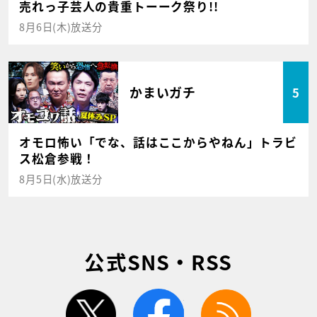
売れっ子芸人の貴重トーーク祭り!!
8月6日(木)放送分
かまいガチ
5
オモロ怖い「でな、話はここからやねん」トラビ
ス松倉参戦！
8月5日(水)放送分
公式SNS・RSS
twitter
facebook
rss