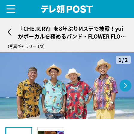
menu
テレ朝POST
『CHE.R.RY』を8年ぶりMステで披露！yui
がボーカルを務めるバンド・FLOWER FLOW
ER出演
（写真ギャラリー 1/2）
1/2