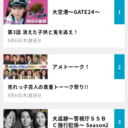
大空港～GATE24～
1
第3話 消えた子供と兎を追え！
8月6日(木)放送分
アメトーーク！
2
売れっ子芸人の貴重トーーク祭り!!
8月6日(木)放送分
大追跡～警視庁ＳＳＢ
3
Ｃ強行犯係～ Season2