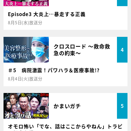
Episode3 大炎上…暴走する正義
8月5日(水)放送分
クロスロード ～救命救
4
急の約束～
＃5 病院激震！パワハラ＆医療事故!?
8月4日(火)放送分
かまいガチ
5
オモロ怖い「でな、話はここからやねん」トラビ