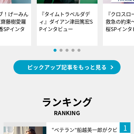
ブ！げーみん
『タイムトラベルダデ
『クロスロー
E齋藤樹愛羅
ィ』ダイアン津田篤宏S
救急の約束
香SPインタ
Pインタビュー
桜SPイ
ピックアップ記事をもっと見る
ランキング
RANKING
1
“ベテラン”船越英一郎がクビ