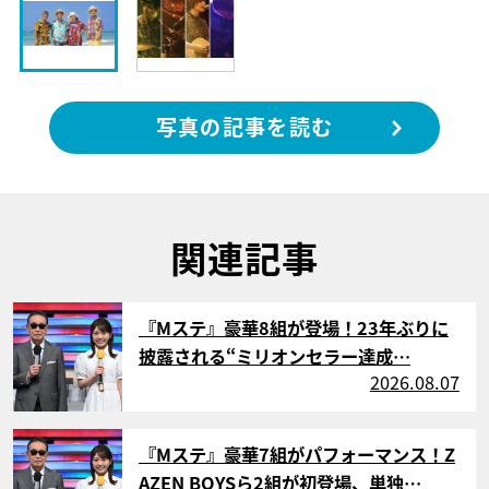
写真の記事を読む
関連記事
サムネイル
『Mステ』豪華8組が登場！23年ぶりに
披露される“ミリオンセラー達成…
2026.08.07
サムネイル
『Mステ』豪華7組がパフォーマンス！Z
AZEN BOYSら2組が初登場、単独…