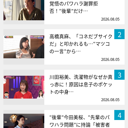
覚悟のパワハラ謝罪拒
否！“後輩”だけ…
2026.08.05
2
高橋真麻、「コネだブサイク
だ」と叩かれるも…“マツコ
の一言”から…
2026.08.05
3
川田裕美、洗濯物がなぜか真
っ赤に！原因は息子のポケッ
トの中身…
2026.08.05
4
“後輩”今田美桜、“先輩のパ
ワハラ問題”に持論「被害者