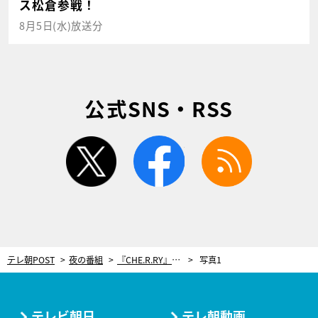
ス松倉参戦！
8月5日(水)放送分
公式SNS・RSS
twitter
facebook
rss
テレ朝POST
夜の番組
『CHE.R.RY』を8年ぶりMステで披露！yuiがボーカルを務めるバンド・FLOWER FLOWER出演
写真1
テレビ朝日
テレ朝動画