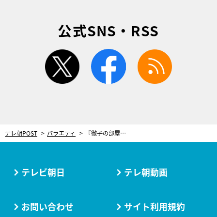
公式SNS・RSS
twitter
facebook
rss
テレ朝POST
バラエティ
『徹子の部屋』45年目突入！番組限定トリオ出演で、松岡昌宏らが“僕の大事件を発表
テレビ朝日
テレ朝動画
お問い合わせ
サイト利用規約