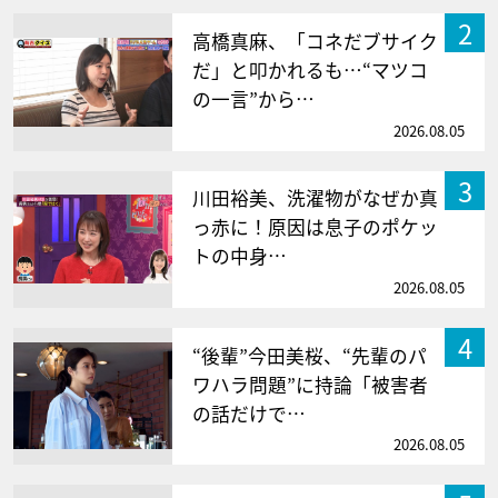
2
高橋真麻、「コネだブサイク
だ」と叩かれるも…“マツコ
の一言”から…
2026.08.05
3
川田裕美、洗濯物がなぜか真
っ赤に！原因は息子のポケッ
トの中身…
2026.08.05
4
“後輩”今田美桜、“先輩のパ
ワハラ問題”に持論「被害者
の話だけで…
2026.08.05