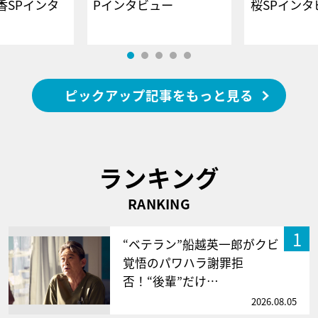
香SPインタ
Pインタビュー
桜SPイ
ピックアップ記事をもっと見る
ランキング
RANKING
1
“ベテラン”船越英一郎がクビ
覚悟のパワハラ謝罪拒
否！“後輩”だけ…
2026.08.05