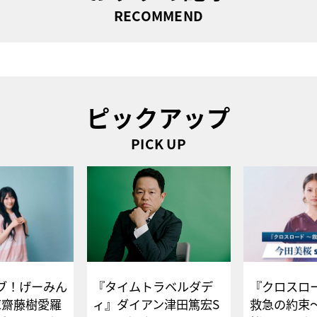
RECOMMEND
ピックアップ
PICK UP
ブ！げーみん
『タイムトラベルダデ
『クロスロー
E齋藤樹愛羅
ィ』ダイアン津田篤宏S
救急の約束