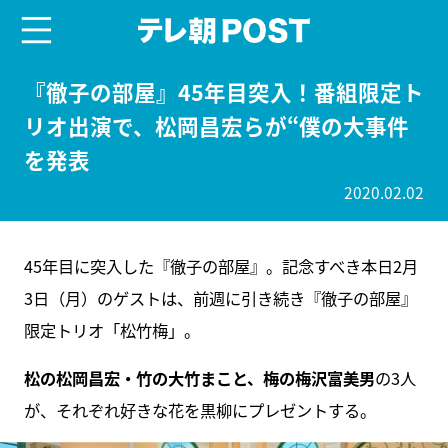
menu
テレ朝POST
『徹子の部屋』45年目突入！番組限定ト
リオ出演で、松岡昌宏らが“僕の大事件
を発表
2020.02.02
45年目に突入した『徹子の部屋』。記念すべき本日2月
3日（月）のゲストは、前週に引き続き『徹子の部屋』
限定トリオ「松竹梅」。
松の松岡昌宏・竹の大竹まこと、梅の梅沢富美男
の3人
が、それぞれ好きな花を黒柳にプレゼントする。