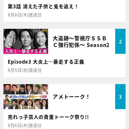
第3話 消えた子供と兎を追え！
8月6日(木)放送分
大追跡～警視庁ＳＳＢ
2
Ｃ強行犯係～ Season2
Episode3 大炎上…暴走する正義
8月5日(水)放送分
アメトーーク！
3
売れっ子芸人の貴重トーーク祭り!!
8月6日(木)放送分