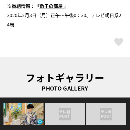
※番組情報：
『
徹子の部屋
』
2020年2月3日（月）正午～午後0：30、テレビ朝日系2
4局
ス
フォトギャラリー
PHOTO GALLERY