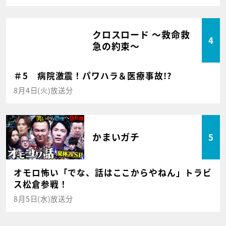
クロスロード ～救命救
4
急の約束～
＃5 病院激震！パワハラ＆医療事故!?
8月4日(火)放送分
かまいガチ
5
オモロ怖い「でな、話はここからやねん」トラビ
ス松倉参戦！
8月5日(水)放送分