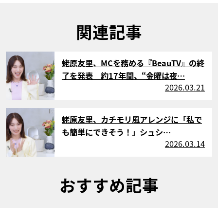
関連記事
サムネイル
蛯原友里、MCを務める『BeauTV』の終
了を発表 約17年間、“金曜は夜…
2026.03.21
サムネイル
蛯原友里、カチモリ風アレンジに「私で
も簡単にできそう！」シュシ…
2026.03.14
おすすめ記事