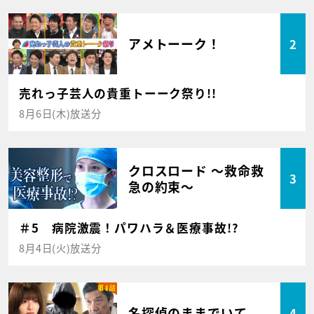
アメトーーク！
2
売れっ子芸人の貴重トーーク祭り!!
8月6日(木)放送分
クロスロード ～救命救
3
急の約束～
＃5 病院激震！パワハラ＆医療事故!?
8月4日(火)放送分
名探偵のままでいて
4