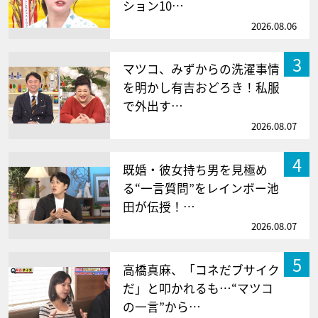
ション10…
2026.08.06
3
マツコ、みずからの洗濯事情
を明かし有吉おどろき！私服
で外出す…
2026.08.07
4
既婚・彼女持ち男を見極め
る“一言質問”をレインボー池
田が伝授！…
2026.08.07
5
高橋真麻、「コネだブサイク
だ」と叩かれるも…“マツコ
の一言”から…