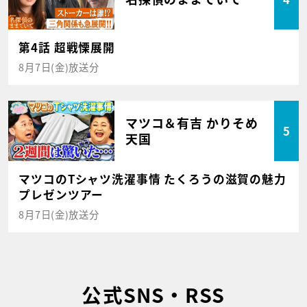
第4話 超戦慄展開
8月7日(金)放送分
マツコ＆有吉 かりそめ
5
天国
マツコのTシャツ洗濯事情 たくろうの滋賀の魅力
プレゼンツアー
8月7日(金)放送分
公式SNS・RSS