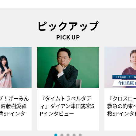
ピックアップ
PICK UP
ブ！げーみん
『タイムトラベルダデ
『クロスロー
E齋藤樹愛羅
ィ』ダイアン津田篤宏S
救急の約束
香SPインタ
Pインタビュー
桜SPイ