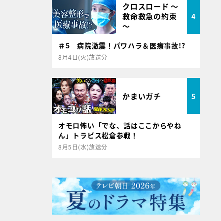
クロスロード ～
救命救急の約束
4
～
＃5 病院激震！パワハラ＆医療事故!?
8月4日(火)放送分
かまいガチ
5
オモロ怖い「でな、話はここからやね
ん」トラビス松倉参戦！
8月5日(水)放送分