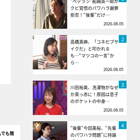
“ベテラン”船越英一郎が
クビ覚悟のパワハラ謝罪
拒否！“後輩”だけ…
2026.08.05
2
高橋真麻、「コネだブサ
イクだ」と叩かれる
も…“マツコの一言”か
ら…
2026.08.05
3
川田裕美、洗濯物がなぜ
か真っ赤に！原因は息子
のポケットの中身…
2026.08.05
4
“後輩”今田美桜、“先輩
私でも簡
のパワハラ問題”に持論