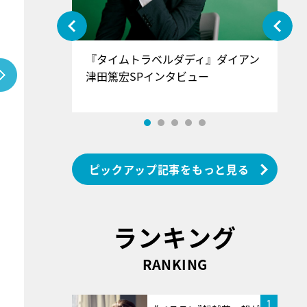
ぐ』＝LOV
『タイムトラベルダディ』ダイアン
『
香SPインタ
津田篤宏SPインタビュー
～
ピックアップ記事をもっと見る
ランキング
RANKING
1