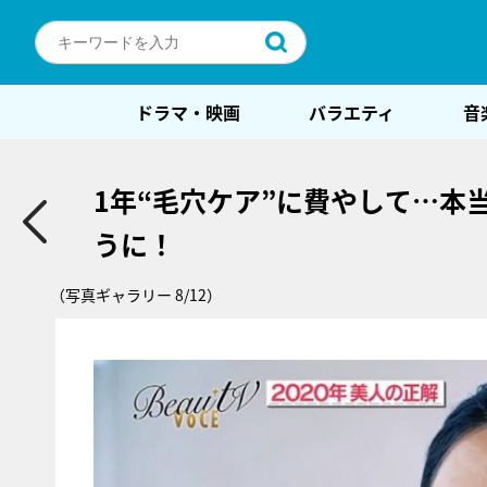
ドラマ・映画
バラエティ
音
1年“毛穴ケア”に費やして…本
うに！
（写真ギャラリー 8/12）