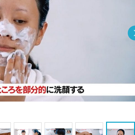
『アイ＝ラブ！げーみん
E齋藤樹愛羅＆佐々木舞
ビュー