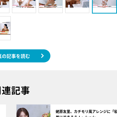
真の記事を読む
関連記事
サムネイル
蛯原友里、カチモリ風アレンジに「
単にできそう！」シュシ…