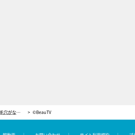
1年“毛穴ケア”に費やして…本当に毛穴がなくなり「毛穴レス」と言われるように！
©BeauTV
レ朝動画
お問い合わせ
サイト利用規約
プ