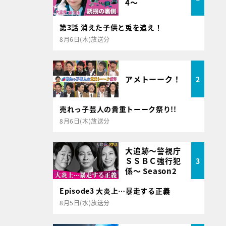
4～
第3話 消えた子供と兎を追え！
8月6日(木)放送分
アメトーーク！
2
売れっ子芸人の貴重トーーク祭り!!
8月6日(木)放送分
大追跡～警視庁
ＳＳＢＣ強行犯
3
係～ Season2
Episode3 大炎上…暴走する正義
8月5日(水)放送分