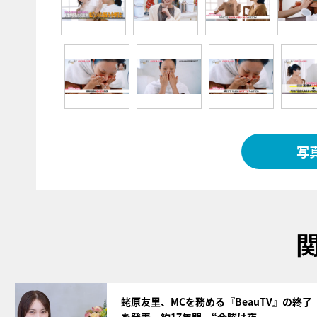
写
サムネイル
蛯原友里、MCを務める『BeauTV』の終了
を発表 約17年間、“金曜は夜…