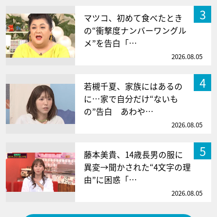
3
マツコ、初めて食べたとき
の“衝撃度ナンバーワングル
メ”を告白「…
2026.08.05
4
若槻千夏、家族にはあるの
に…家で自分だけ“ないも
の”告白 あわや…
2026.08.05
5
藤本美貴、14歳長男の服に
異変→聞かされた“4文字の理
由”に困惑「…
2026.08.05