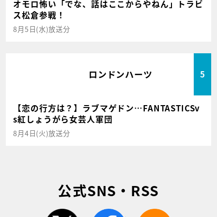
オモロ怖い「でな、話はここからやねん」トラビ
ス松倉参戦！
8月5日(水)放送分
ロンドンハーツ
5
【恋の行方は？】ラブマゲドン…FANTASTICSv
s紅しょうがら女芸人軍団
8月4日(火)放送分
公式SNS・RSS
twitter
facebook
rss