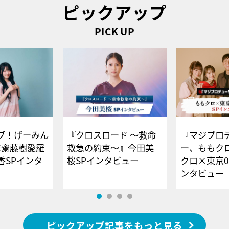
ピックアップ
PICK UP
ブ！げーみん
『クロスロード ～救命
『マジプロ
E齋藤樹愛羅
救急の約束～』今田美
ー、ももク
香SPインタ
桜SPインタビュー
クロ×東京0
ンタビュー
ピックアップ記事をもっと見る