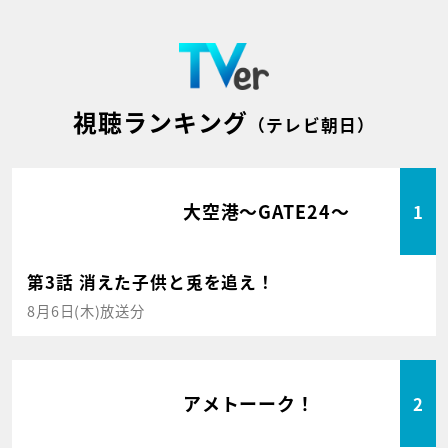
視聴ランキング
（テレビ朝日）
大空港～GATE24～
1
第3話 消えた子供と兎を追え！
8月6日(木)放送分
アメトーーク！
2