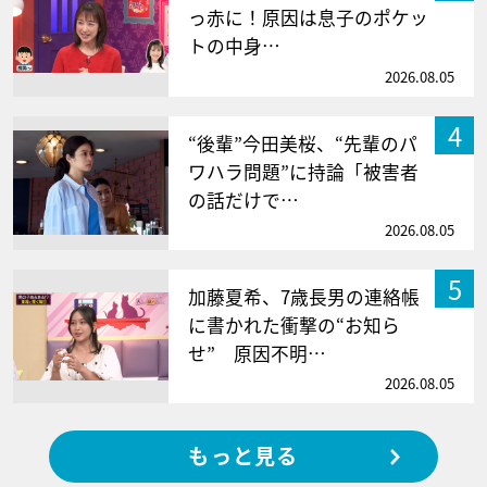
っ赤に！原因は息子のポケッ
トの中身…
2026.08.05
4
“後輩”今田美桜、“先輩のパ
ワハラ問題”に持論「被害者
の話だけで…
2026.08.05
5
加藤夏希、7歳長男の連絡帳
に書かれた衝撃の“お知ら
せ” 原因不明…
2026.08.05
もっと見る