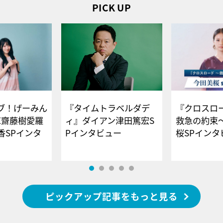
PICK UP
ブ！げーみん
『タイムトラベルダデ
『クロスロー
E齋藤樹愛羅
ィ』ダイアン津田篤宏S
救急の約束
香SPインタ
Pインタビュー
桜SPイ
ピックアップ記事をもっと見る