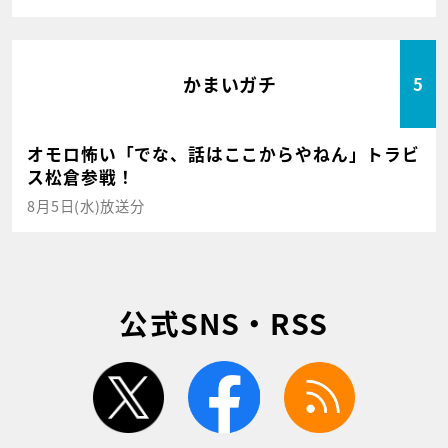
かまいガチ
5
オモロ怖い「でな、話はここからやねん」トラビ
ス松倉参戦！
8月5日(水)放送分
公式SNS・RSS
twitter
facebook
rss