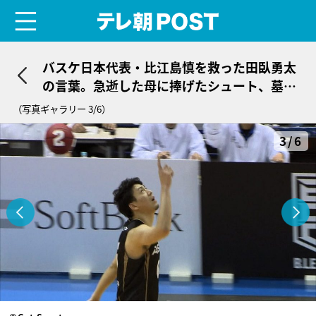
menu
テレ朝POST
バスケ日本代表・比江島慎を救った田臥勇太
の言葉。急逝した母に捧げたシュート、墓前
で交わした“約束”
（写真ギャラリー 3/6）
3/6