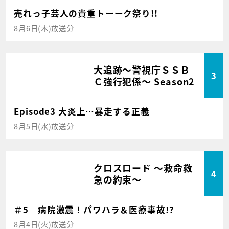
売れっ子芸人の貴重トーーク祭り!!
8月6日(木)放送分
大追跡～警視庁ＳＳＢ
3
Ｃ強行犯係～ Season2
Episode3 大炎上…暴走する正義
8月5日(水)放送分
クロスロード ～救命救
4
急の約束～
＃5 病院激震！パワハラ＆医療事故!?
8月4日(火)放送分