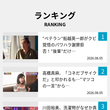
ランキング
RANKING
1
“ベテラン”船越英一郎がクビ
覚悟のパワハラ謝罪拒
否！“後輩”だけ…
2026.08.05
2
高橋真麻、「コネだブサイク
だ」と叩かれるも…“マツコ
の一言”から…
2026.08.05
3
川田裕美、洗濯物がなぜか真