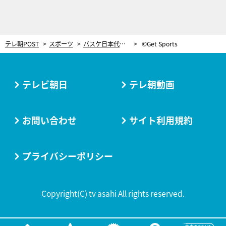
テレ朝POST
スポーツ
バスケ日本代表・比江島慎を救った田臥勇太の言葉。急逝した母に捧げたシュート、墓前で交わした“約束”
©Get Sports
テレビ朝日
テレ朝動画
お問い合わせ
サイト利用規約
プライバシーポリシー
Copyright(C) tv asahi All rights reserved.