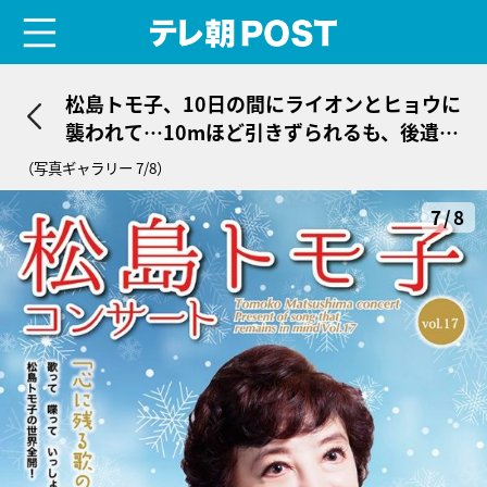
menu
テレ朝POST
松島トモ子、10日の間にライオンとヒョウに
襲われて…10mほど引きずられるも、後遺症
なく奇跡の回復
（写真ギャラリー 7/8）
7/8