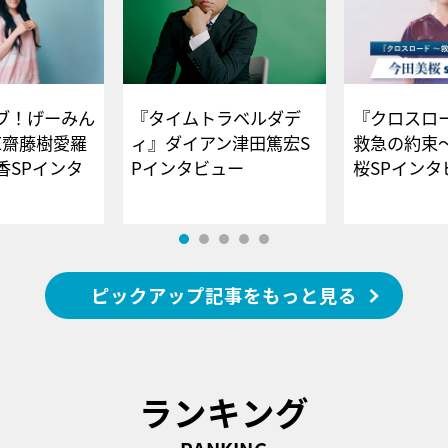
ブ！げーみん
『タイムトラベルダデ
『クロスロー
E齋藤樹愛羅
ィ』ダイアン津田篤宏S
救急の約束
香SPインタ
Pインタビュー
桜SPイ
ピックアップ記事をもっと見る
ランキング