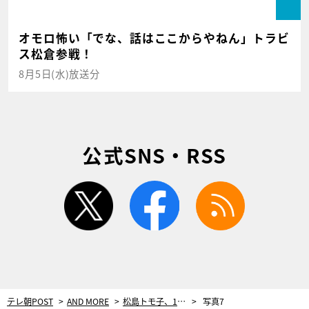
オモロ怖い「でな、話はここからやねん」トラビ
ス松倉参戦！
8月5日(水)放送分
公式SNS・RSS
twitter
facebook
rss
テレ朝POST
AND MORE
松島トモ子、10日の間にライオンとヒョウに襲われて…10mほど引きずられるも、後遺症なく奇跡の回復
写真7