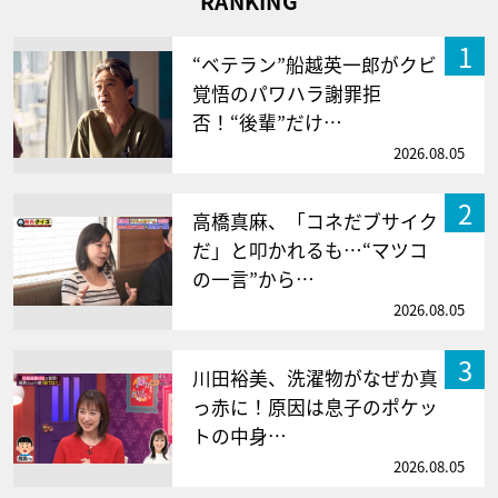
RANKING
1
“ベテラン”船越英一郎がクビ
覚悟のパワハラ謝罪拒
否！“後輩”だけ…
2026.08.05
2
高橋真麻、「コネだブサイク
だ」と叩かれるも…“マツコ
の一言”から…
2026.08.05
3
川田裕美、洗濯物がなぜか真
っ赤に！原因は息子のポケッ
トの中身…
2026.08.05