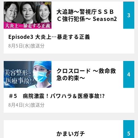
大追跡～警視庁ＳＳＢ
3
Ｃ強行犯係～ Season2
Episode3 大炎上…暴走する正義
8月5日(水)放送分
クロスロード ～救命救
4
急の約束～
＃5 病院激震！パワハラ＆医療事故!?
8月4日(火)放送分
かまいガチ
5