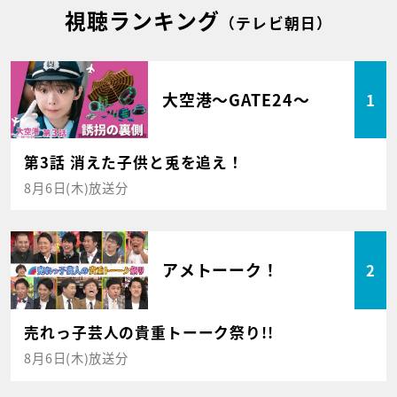
視聴ランキング
（テレビ朝日）
大空港～GATE24～
1
第3話 消えた子供と兎を追え！
8月6日(木)放送分
アメトーーク！
2
売れっ子芸人の貴重トーーク祭り!!
8月6日(木)放送分