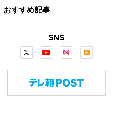
おすすめ記事
SNS
twitter
youtube
instagram
rss