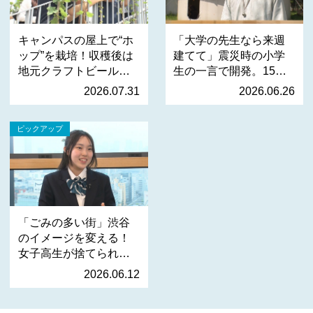
キャンパスの屋上で“ホ
「大学の先生なら来週
ップ”を栽培！収穫後は
建てて」震災時の小学
地元クラフトビールへ
生の一言で開発。15分
…
で…
2026.07.31
2026.06.26
ピックアップ
「ごみの多い街」渋谷
のイメージを変える！
女子高生が捨てられる
服…
2026.06.12