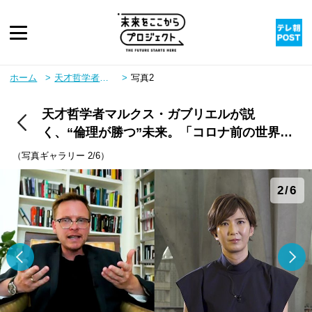
ピックアップ
ホーム
天才哲学者マルクス・ガブリエルが説く、“倫理が勝つ”未来。「コロナ前の世界に戻ることは不可能」
写真2
天才哲学者マルクス・ガブリエルが説
twitter
youtube
instagram
rss
く、“倫理が勝つ”未来。「コロナ前の世界に
戻ることは不可能」
（写真ギャラリー 2/6）
2/6