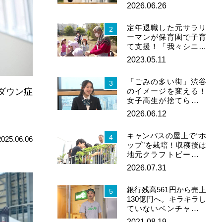
で誰でも作れる「イン
2026.06.26
ス…
定年退職した元サラリ
2
ーマンが保育園で子育
て支援！「我々シニア
でも役割はある」
2023.05.11
「ごみの多い街」渋谷
3
ダウン症
のイメージを変える！
女子高生が捨てられる
服を“捨てない思い
2026.06.12
出”に…
キャンパスの屋上で“ホ
4
2025.06.06
ップ”を栽培！収穫後は
地元クラフトビールへ
都市緑化にも効果
2026.07.31
銀行残高561円から売上
5
130億円へ。キラキラし
ていないベンチャーが
起こした“顔の見える
2021.08.19