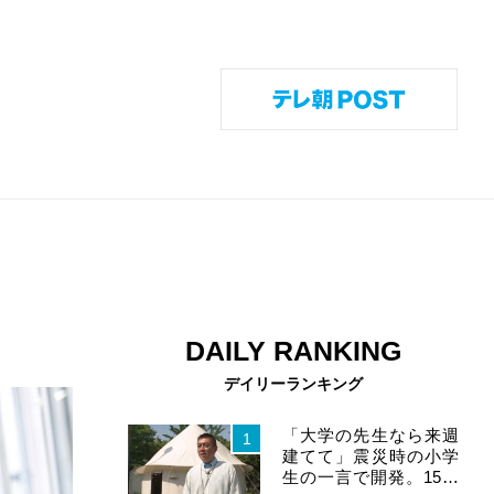
DAILY RANKING
twitter
youtube
instagram
rss
デイリーランキング
「大学の先生なら来週
1
建てて」震災時の小学
生の一言で開発。15分