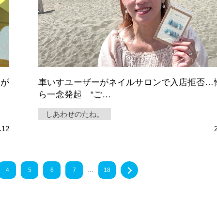
」が
車いすユーザーがネイルサロンで入店拒否…
ら一念発起 “ご…
しあわせのたね。
.12
4
5
6
7
…
18
Next »