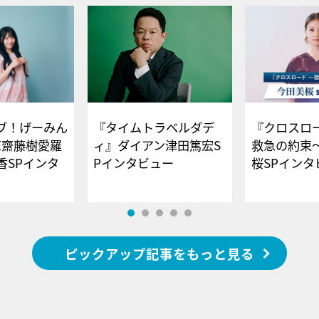
ブ！げーみん
『タイムトラベルダデ
『クロスロー
E齋藤樹愛羅
ィ』ダイアン津田篤宏S
救急の約束
香SPインタ
Pインタビュー
桜SPイ
ピックアップ記事をもっと見る