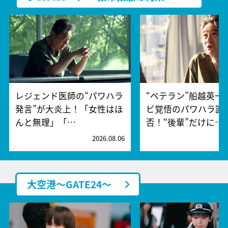
レジェンド医師の“パワハラ
“ベテラン”船越英一
発言”が大炎上！「女性はほ
ビ覚悟のパワハラ謝
んと無理」「…
否！“後輩”だけに…
2026.08.06
2
大空港～GATE24～