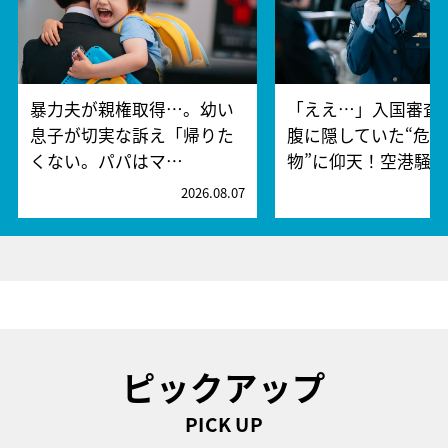
暴力夫が親権取得…。幼い
「ええ…」入国審査
息子が切実な訴え「帰りた
腹に隠していた“危険
くない。パパはマ…
物”に仰天！空港騒
2026.08.07
2
ピックアップ
PICK UP