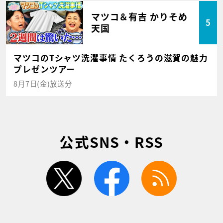
マツコ＆有吉 かりそめ
5
天国
マツコのTシャツ洗濯事情 たくろうの滋賀の魅力
プレゼンツアー
8月7日(金)放送分
公式SNS・RSS
twitter
facebook
rss