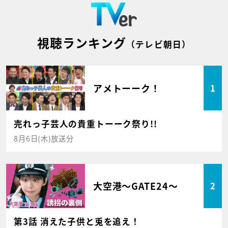
視聴ランキング
（テレビ朝日）
アメトーーク！
1
売れっ子芸人の貴重トーーク祭り!!
8月6日(木)放送分
大空港～GATE24～
2
第3話 消えた子供と兎を追え！