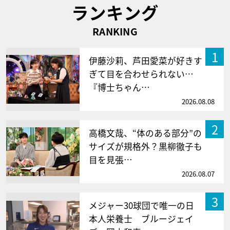
ランキング
RANKING
1
伊藤沙莉、芦田愛菜が好きす
ぎて目を合わせられない…
『博士ちゃん…
2026.08.08
2
高橋文哉、“体のある部分”の
サイズが規格外？黒柳徹子も
目を見張…
2026.08.07
3
メジャー30球団で唯一の日
本人栄養士 ブルージェイ