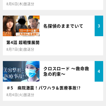
8月6日(木)放送分
名探偵のままでいて
3
第4話 超戦慄展開
8月7日(金)放送分
クロスロード ～救命救
4
急の約束～
＃5 病院激震！パワハラ＆医療事故!?
8月4日(火)放送分