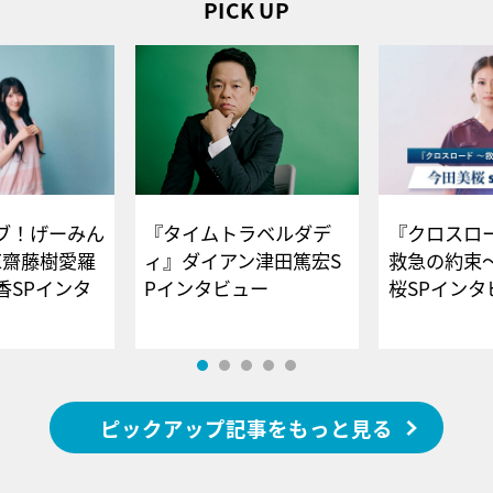
PICK UP
ブ！げーみん
『タイムトラベルダデ
『クロスロー
E齋藤樹愛羅
ィ』ダイアン津田篤宏S
救急の約束
香SPインタ
Pインタビュー
桜SPイ
ピックアップ記事をもっと見る