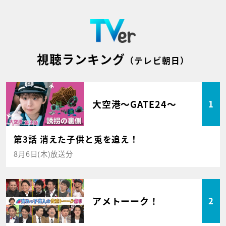
視聴ランキング
（テレビ朝日）
大空港～GATE24～
1
第3話 消えた子供と兎を追え！
8月6日(木)放送分
アメトーーク！
2