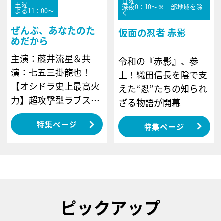
日曜
土曜
深夜0：10～※一部地域を除
よる11：00～
く
ぜんぶ、あなたのた
仮面の忍者 赤影
めだから
主演：藤井流星＆共
令和の『赤影』、参
演：七五三掛龍也！
上！織田信長を陰で支
【オシドラ史上最高火
えた“忍”たちの知られ
力】超攻撃型ラブスト
ざる物語が開幕
ーリー
特集ページ
特集ページ
ピックアップ