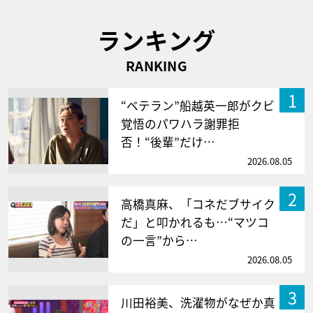
ランキング
RANKING
1
“ベテラン”船越英一郎がクビ
覚悟のパワハラ謝罪拒
否！“後輩”だけ…
2026.08.05
2
高橋真麻、「コネだブサイク
だ」と叩かれるも…“マツコ
の一言”から…
2026.08.05
3
川田裕美、洗濯物がなぜか真