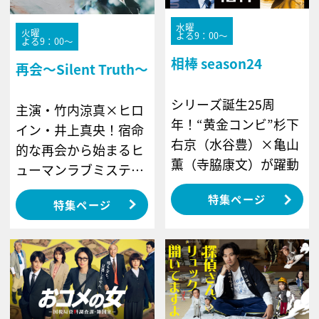
水曜
火曜
よる9：00～
よる9：00～
相棒 season24
再会～Silent Truth～
シリーズ誕生25周
主演・竹内涼真×ヒロ
年！“黄金コンビ”杉下
イン・井上真央！宿命
右京（水谷豊）×亀山
的な再会から始まるヒ
薫（寺脇康文）が躍動
ューマンラブミステリ
ーが開幕
特集ページ
特集ページ