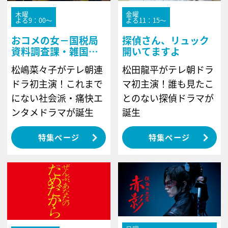
木曜
金曜
よる9：00～
よる11：15～
おコメの女－国税局
探偵さん、リュック
資料調査課・雑国室
開いてますよ
－
松嶋菜々子がテレ朝連
松田龍平がテレ朝ドラ
ドラ初主演！これまで
マ初主演！誰も見たこ
にない社会派・痛快エ
とのない探偵ドラマが
ンタメドラマが誕生
誕生
特集ページ
特集ページ