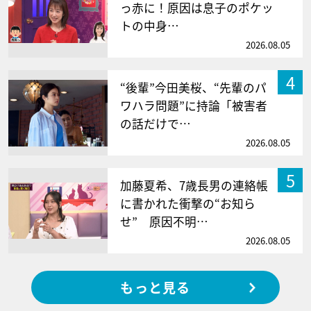
っ赤に！原因は息子のポケッ
トの中身…
2026.08.05
4
“後輩”今田美桜、“先輩のパ
ワハラ問題”に持論「被害者
の話だけで…
2026.08.05
5
加藤夏希、7歳長男の連絡帳
に書かれた衝撃の“お知ら
せ” 原因不明…
2026.08.05
もっと見る