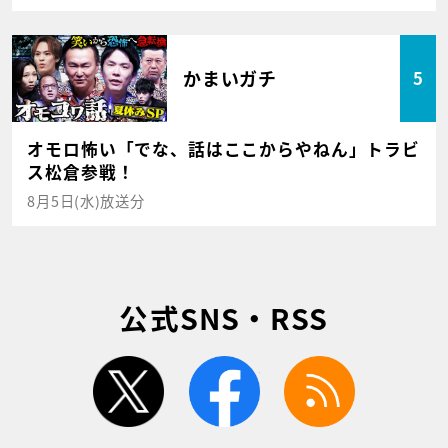
かまいガチ
5
オモロ怖い「でな、話はここからやねん」トラビ
ス松倉参戦！
8月5日(水)放送分
公式SNS・RSS
twitter
facebook
rss