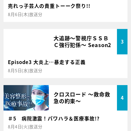
売れっ子芸人の貴重トーーク祭り!!
8月6日(木)放送分
大追跡～警視庁ＳＳＢ
3
Ｃ強行犯係～ Season2
Episode3 大炎上…暴走する正義
8月5日(水)放送分
クロスロード ～救命救
4
急の約束～
＃5 病院激震！パワハラ＆医療事故!?
8月4日(火)放送分