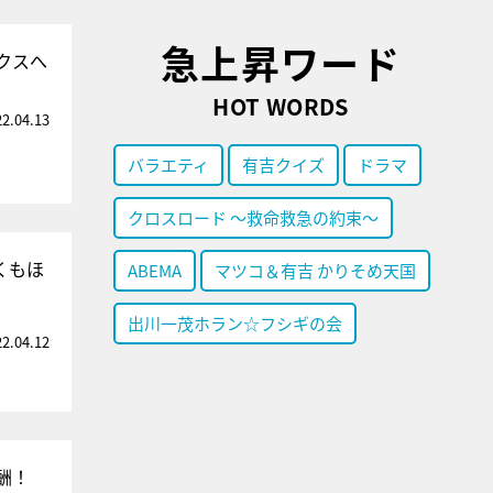
急上昇ワード
クスへ
HOT WORDS
22.04.13
バラエティ
有吉クイズ
ドラマ
クロスロード ～救命救急の約束～
くもほ
ABEMA
マツコ＆有吉 かりそめ天国
出川一茂ホラン☆フシギの会
22.04.12
酬！