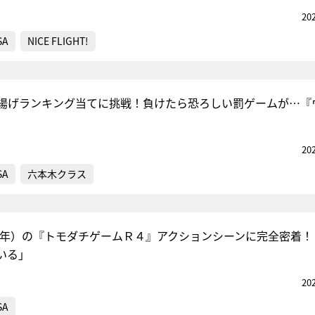
20
SA
NICE FLIGHT!
揚げランキング当てに挑戦！負けたら恐ろしい罰ゲームが…『
20
SA
六本木クラス
少年）の『トモダチゲームＲ４』アクションシーンに完全密着！
いる」
20
SA