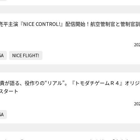
部亮平主演『NICE CONTROL!』配信開始！航空管制官と管制官
20
SA
NICE FLIGHT!
飛貴が語る、役作りの“リアル”。『トモダチゲームＲ４』オリ
スタート
20
SA