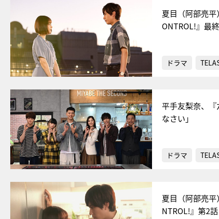
夏目（阿部亮平
ONTROL!』最
ドラマ
TELA
平手友梨奈、『
なさい」
ドラマ
TELA
夏目（阿部亮平
NTROL!』第2話