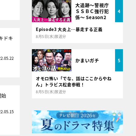
大追跡～警視庁
ＳＳＢＣ強行犯
4
係～ Season2
Episode3 大炎上…暴走する正義
8月5日(水)放送分
キドキ
22.05.22
かまいガチ
5
オモロ怖い「でな、話はここからやね
ん」トラビス松倉参戦！
8月5日(水)放送分
開始
22.05.15