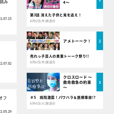
で挑み
4～
第3話 消えた子供と兎を追え！
22.07.15
8月6日(木)放送分
アメトーーク！
2
売れっ子芸人の貴重トーーク祭り!!
8月6日(木)放送分
22.07.02
クロスロード ～
救命救急の約束
3
～
オフ
＃5 病院激震！パワハラ＆医療事故!?
8月4日(火)放送分
22.05.29