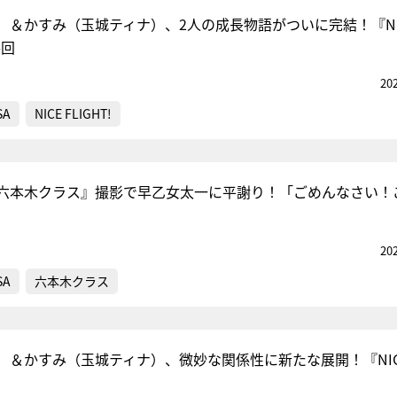
）＆かすみ（玉城ティナ）、2人の成長物語がついに完結！『NIC
終回
『アイ＝ラブ！げーみん
20
E齋藤樹愛羅＆佐々木舞
SA
NICE FLIGHT!
ビュー
六本木クラス』撮影で早乙女太一に平謝り！「ごめんなさい！
20
SA
六本木クラス
）＆かすみ（玉城ティナ）、微妙な関係性に新たな展開！『NICE