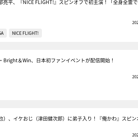
阿部亮平、『NICE FLIGHT!』スピンオフで初主演！「全身全霊
20
SA
NICE FLIGHT!
Bright＆Win、日本初ファンイベントが配信開始！
20
也）、イケおじ（津田健次郎）に弟子入り！『俺かわ』スピン
20