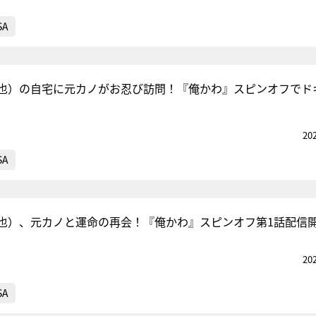
SA
也）の自宅に元カノがお忍び訪問！『俺かわ』スピンオフでド
20
SA
也）、元カノと運命の再会！『俺かわ』スピンオフ第1話配信
20
SA