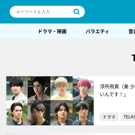
ドラマ・映画
バラエティ
音
浮所飛貴（美 
いんです！」
ドラマ
TELA