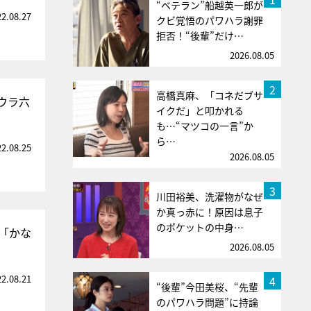
“ベテラン”船越英一郎が
22.08.27
クビ覚悟のパワハラ謝罪
拒否！“後輩”だけ…
2026.08.05
2
高橋真麻、「コネだブサ
ウラ六
イクだ」と叩かれる
も…“マツコの一言”か
ら…
22.08.25
2026.08.05
3
川田裕美、洗濯物がなぜ
か真っ赤に！原因は息子
のポケットの中身…
「かな
2026.08.05
22.08.21
4
“後輩”今田美桜、“先輩
のパワハラ問題”に持論