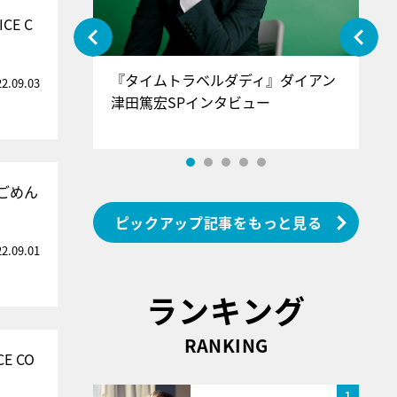
E C
ぐ』＝LOV
『タイムトラベルダディ』ダイアン
『
22.09.03
香SPインタ
津田篤宏SPインタビュー
～
ごめん
ピックアップ記事をもっと見る
22.09.01
ランキング
RANKING
 CO
1