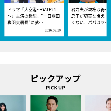
ドラマ『大空港～GATE24
暴力夫が親権取得…
～』主演の趣里、“一日羽田
息子が切実な訴え「
税関支署長”に就…
くない。パパはマ…
2026.08.10
2
ピックアップ
PICK UP