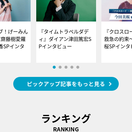
ブ！げーみん
『タイムトラベルダデ
『クロスロー
E齋藤樹愛羅
ィ』ダイアン津田篤宏S
救急の約束
香SPインタ
Pインタビュー
桜SPイ
ピックアップ記事をもっと見る
ランキング
RANKING