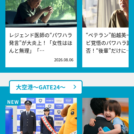
レジェンド医師の“パワハラ
“ベテラン”船越英一
発言”が大炎上！「女性はほ
ビ覚悟のパワハラ謝
んと無理」「…
否！“後輩”だけに…
2026.08.06
2
大空港～GATE24～