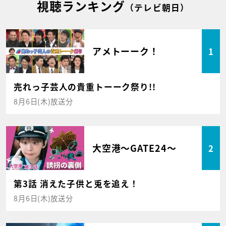
視聴ランキング
（テレビ朝日）
アメトーーク！
1
売れっ子芸人の貴重トーーク祭り!!
8月6日(木)放送分
大空港～GATE24～
2
第3話 消えた子供と兎を追え！
8月6日(木)放送分