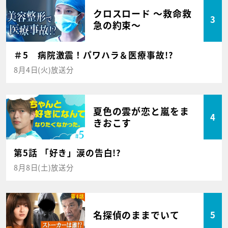
クロスロード ～救命救
3
急の約束～
＃5 病院激震！パワハラ＆医療事故!?
8月4日(火)放送分
夏色の雲が恋と嵐をま
4
きおこす
第5話 「好き」涙の告白!?
8月8日(土)放送分
名探偵のままでいて
5