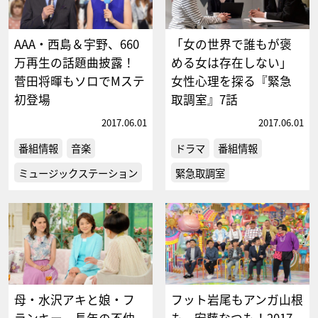
AAA・西島＆宇野、660
「女の世界で誰もが褒
万再生の話題曲披露！
める女は存在しない」
菅田将暉もソロでMステ
女性心理を探る『緊急
初登場
取調室』7話
2017.06.01
2017.06.01
番組情報
音楽
ドラマ
番組情報
ミュージックステーション
緊急取調室
母・水沢アキと娘・フ
フット岩尾もアンガ山根
ランキー、長年の不仲
も、安藤なつも！2017