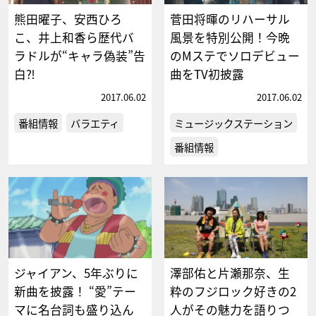
熊田曜子、安西ひろ
菅田将暉のリハーサル
こ、井上和香ら歴代バ
風景を特別公開！今晩
ラドルが“キャラ偽装”告
のMステでソロデビュー
白⁈
曲をTV初披露
2017.06.02
2017.06.02
番組情報
バラエティ
ミュージックステーション
番組情報
ジャイアン、5年ぶりに
澤部佑と片瀬那奈、生
新曲を披露！ “愛”テー
粋のフジロック好きの2
マに名台詞も盛り込ん
人がその魅力を語りつ