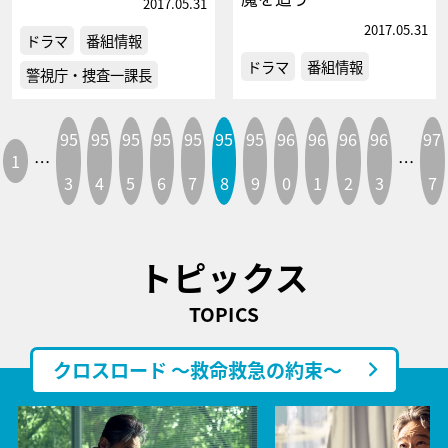
2017.05.31
2017.05.31
ドラマ
番組情報
ドラマ
番組情報
警視庁・捜査一課長
95
95
95
95
95
95
95
96
96
96
96
97
1
…
…
3
4
5
6
7
8
9
0
1
2
3
7
トピックス
TOPICS
クロスロード ～救命救急の約束～