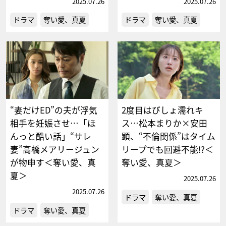
2025.07.26
2025.07.26
ドラマ
奪い愛、真夏
ドラマ
奪い愛、真夏
“妻だけED”の夫が浮気
2度目はびしょ濡れキ
相手を妊娠させ…「ほ
ス…松本まりか×安田
んっと酷い話」“サレ
顕、“不倫関係”はタイム
妻”高橋メアリージュン
リープでも回避不能!?＜
が物申す＜奪い愛、真
奪い愛、真夏＞
夏＞
2025.07.26
2025.07.26
ドラマ
奪い愛、真夏
ドラマ
奪い愛、真夏