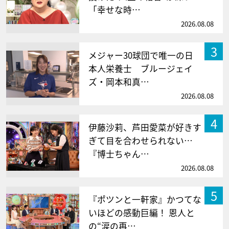
「幸せな時…
2026.08.08
3
メジャー30球団で唯一の日
本人栄養士 ブルージェイ
ズ・岡本和真…
2026.08.08
4
伊藤沙莉、芦田愛菜が好きす
ぎて目を合わせられない…
『博士ちゃん…
2026.08.08
5
『ポツンと一軒家』かつてな
いほどの感動巨編！ 恩人と
の“涙の再…