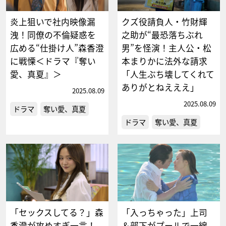
炎上狙いで社内映像漏
クズ役請負人・竹財輝
洩！同僚の不倫疑惑を
之助が“最恐落ちぶれ
広める“仕掛け人”森香澄
男”を怪演！主人公・松
に戦慄＜ドラマ『奪い
本まりかに法外な請求
愛、真夏』＞
「人生ぶち壊してくれて
ありがとねえええ」
2025.08.09
2025.08.09
ドラマ
奪い愛、真夏
ドラマ
奪い愛、真夏
「セックスしてる？」森
「入っちゃった」上司
香澄が攻めすぎ一言！
＆部下がプールで一線