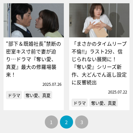
“部下＆既婚社長”禁断の
「まさかのタイムリープ
密室キス寸前で妻が迫
不倫!!」ラスト2分、信
り…ドラマ『奪い愛、
じられない展開に！
真夏』最大の修羅場襲
『奪い愛』シリーズ新
来！
作、大どんでん返し設定
に反響続出
2025.07.26
2025.07.22
ドラマ
奪い愛、真夏
ドラマ
奪い愛、真夏
1
2
3