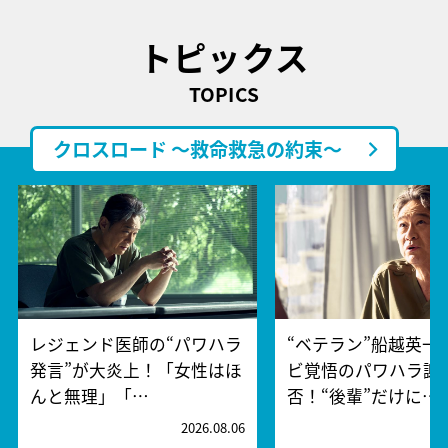
トピックス
TOPICS
クロスロード ～救命救急の約束～
レジェンド医師の“パワハラ
“ベテラン”船越英一
発言”が大炎上！「女性はほ
ビ覚悟のパワハラ謝
んと無理」「…
否！“後輩”だけに…
2026.08.06
2