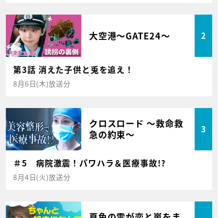
大空港～GATE24～
2
第3話 消えた子供と兎を追え！
8月6日(木)放送分
クロスロード ～救命救
3
急の約束～
＃5 病院激震！パワハラ＆医療事故!?
8月4日(火)放送分
夏色の雲が恋と嵐をま