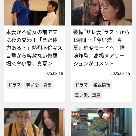
本妻が不倫女の前で夫
戦慄“サレ妻”ラストから
に夜の交渉！「まだ体
1週間…『奪い愛、真
力ある？」熱烈不倫キス
夏』確変モードへ！怪
目撃から容赦ない修羅
演炸裂、高橋メアリー
場＜奪い愛、真夏＞
ジュンがコメント
2025.08.16
2025.08.15
ドラマ
奪い愛、真夏
ドラマ
番組情報
奪い愛、真夏