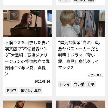
不倫キスを目撃した妻が
“健気な後輩”白濱亜嵐、
喫茶店で“不倫暴露ソン
激ヤバストーカーだと
グ”大熱唱！高橋メアリ
判明！ドラマ『奪い
ージュンの怪演際立つ戦
愛、真夏』鳥肌クライ
慄回に＜奪い愛、真夏
マックス
＞
2025.08.16
2025.08.16
ドラマ
奪い愛、真夏
ドラマ
奪い愛、真夏