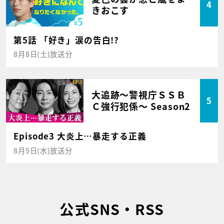
4
きおこす
第5話 「好き」涙の告白!?
8月8日(土)放送分
大追跡～警視庁ＳＳＢ
5
Ｃ強行犯係～ Season2
Episode3 大炎上…暴走する正義
8月5日(水)放送分
公式SNS・RSS