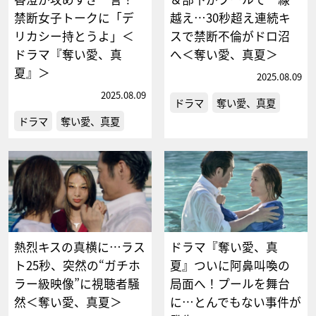
禁断女子トークに「デ
越え…30秒超え連続キ
リカシー持とうよ」＜
スで禁断不倫がドロ沼
ドラマ『奪い愛、真
へ＜奪い愛、真夏＞
夏』＞
2025.08.09
2025.08.09
ドラマ
奪い愛、真夏
ドラマ
奪い愛、真夏
熱烈キスの真横に…ラス
ドラマ『奪い愛、真
ト25秒、突然の“ガチホ
夏』ついに阿鼻叫喚の
ラー級映像”に視聴者騒
局面へ！プールを舞台
然＜奪い愛、真夏＞
に…とんでもない事件が