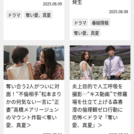
発生
2025.08.09
2025.08.08
ドラマ
奪い愛、真夏
ドラマ
番組情報
奪い愛、真夏
奪い合う2人がついに対
炎上目的で人工呼吸を
面！“不倫相手”松本まり
撮影…“キス動画”で修羅
かの何気ない一言に“正
場を仕立て上げる森香
妻”高橋メアリージュン
澄の倫理観ゼロ行動に
のマウント炸裂＜奪い
恐怖＜ドラマ『奪い
愛、真夏＞
愛、真夏』＞