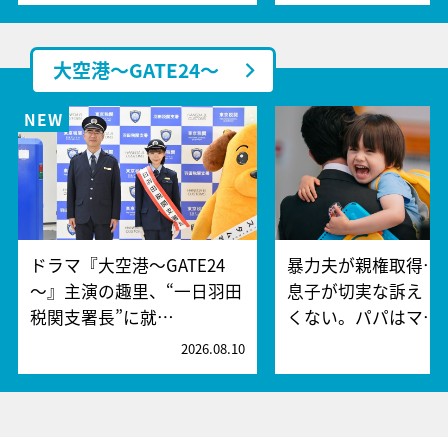
大空港～GATE24～
ドラマ『大空港～GATE24
暴力夫が親権取得…
～』主演の趣里、“一日羽田
息子が切実な訴え「
税関支署長”に就…
くない。パパはマ…
2026.08.10
2