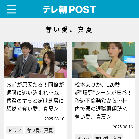
menu
テレ朝POST
奪い愛、真夏
お前が原因だろ！同僚が
松本まりか、120秒
退職に追い込まれ…森
超“贖罪”シーンが圧巻！
香澄のすっとぼけ芝居に
秒速不倫発覚から…社
騒然＜奪い愛、真夏＞
内で涙の退職願朗読＜
奪い愛、真夏＞
2025.08.16
2025.08.16
ドラマ
奪い愛、真夏
ドラマ
奪い愛、真夏