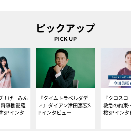
ピックアップ
PICK UP
ブ！げーみん
『タイムトラベルダデ
『クロスロー
E齋藤樹愛羅
ィ』ダイアン津田篤宏S
救急の約束
香SPインタ
Pインタビュー
桜SPイ