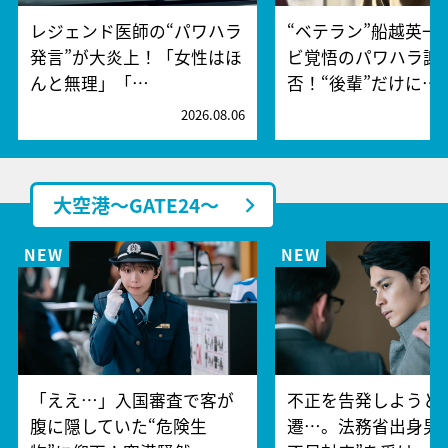
レジェンド医師の“パワハラ
“ベテラン”船越英一
発言”が大炎上！「女性はほ
ビ覚悟のパワハラ謝
んと無理」「…
否！“後輩”だけに…
2026.08.06
2
大空港～GATE24～
「ええ…」入国審査で客が
不正を告発しようと
腹に隠していた“危険生
遷…。法務省出身男