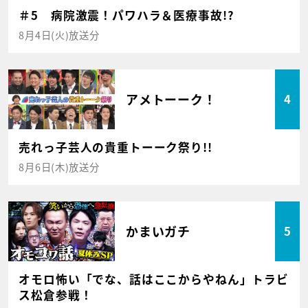
＃5 病院激震！パワハラ＆医療事故!?
8月4日(火)放送分
アメトーーク！
4
売れっ子芸人の貴重トーーク祭り!!
8月6日(木)放送分
かまいガチ
5
オモロ怖い「でな、話はここからやねん」トラビ
ス松倉参戦！