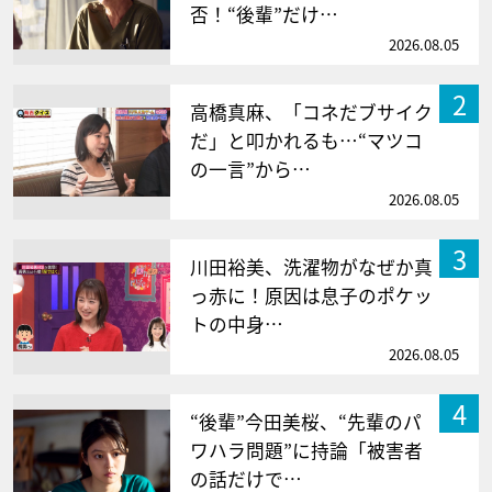
否！“後輩”だけ…
2026.08.05
2
高橋真麻、「コネだブサイク
だ」と叩かれるも…“マツコ
の一言”から…
2026.08.05
3
川田裕美、洗濯物がなぜか真
っ赤に！原因は息子のポケッ
トの中身…
2026.08.05
4
“後輩”今田美桜、“先輩のパ
ワハラ問題”に持論「被害者
の話だけで…