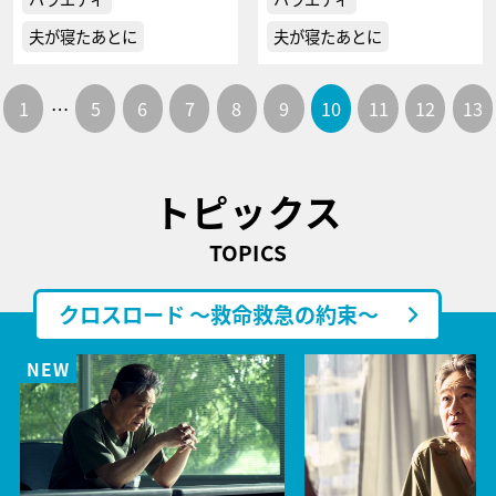
夫が寝たあとに
夫が寝たあとに
1
…
5
6
7
8
9
10
11
12
13
トピックス
TOPICS
クロスロード ～救命救急の約束～