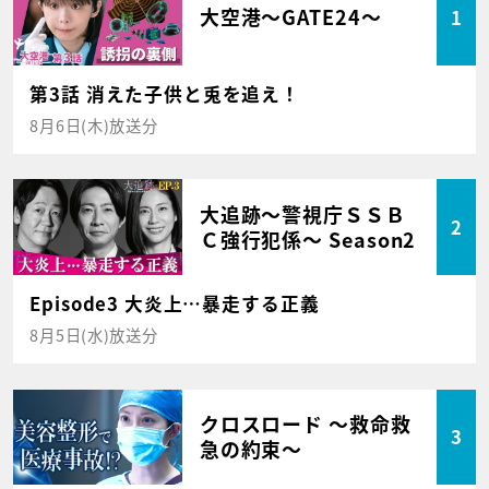
大空港～GATE24～
1
第3話 消えた子供と兎を追え！
8月6日(木)放送分
大追跡～警視庁ＳＳＢ
2
Ｃ強行犯係～ Season2
Episode3 大炎上…暴走する正義
8月5日(水)放送分
クロスロード ～救命救
3
急の約束～