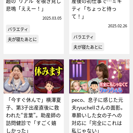
超の“リアル”を覗き見し
産後の初仕事で…ミキ
悲鳴「ええー！」
ティ「ちょっと待っ
て！」
2025.03.05
2025.02.26
バラエティ
バラエティ
夫が寝たあとに
夫が寝たあとに
「今すぐ休んで」横澤夏
peco、息子に感じた元
子、第3子出産直後に救
夫ryuchellさんの面影。
われた“言葉”。助産師の
車酔いした女の子への
訪問健診で「すごく嬉
対応に「完全にこれは
しかった」
私じゃない」