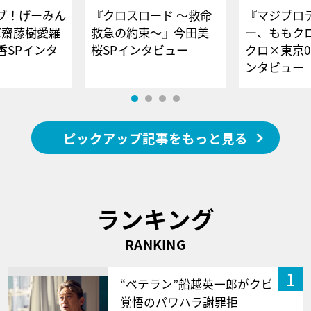
ブ！げーみん
『クロスロード ～救命
『マジプロ
E齋藤樹愛羅
救急の約束～』今田美
ー、ももク
香SPインタ
桜SPインタビュー
クロ×東京0
ンタビュー
ピックアップ記事をもっと見る
ランキング
RANKING
1
“ベテラン”船越英一郎がクビ
覚悟のパワハラ謝罪拒