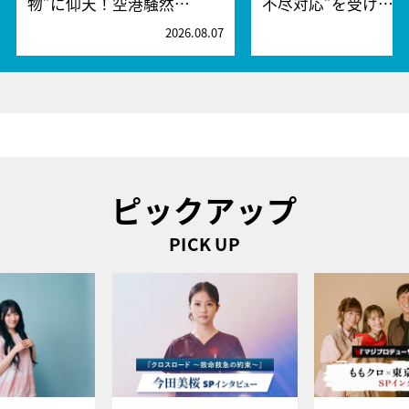
物”に仰天！空港騒然…
不尽対応”を受け…
2026.08.07
2
ピックアップ
PICK UP