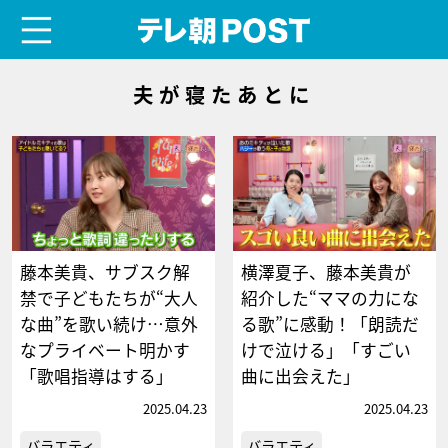
menu
テレ朝POST
夫が寝たあとに
藤本美貴、サブスク解
横澤夏子、藤本美貴が
禁で子どもたちが“大人
紹介した“ママの力にな
な曲”を歌い続け…意外
る歌”に感動！「朗読だ
なプライベート明かす
けで泣ける」「すごい
「歌唱指導はする」
曲に出会えた」
2025.04.23
2025.04.23
バラエティ
バラエティ