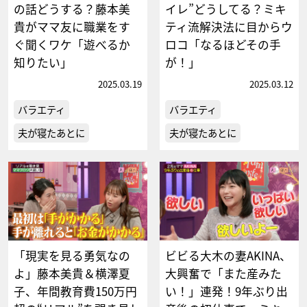
の話どうする？藤本美
イレ”どうしてる？ミキ
貴がママ友に職業をす
ティ流解決法に目からウ
ぐ聞くワケ「遊べるか
ロコ「なるほどその手
知りたい」
が！」
2025.03.19
2025.03.12
バラエティ
バラエティ
夫が寝たあとに
夫が寝たあとに
「現実を見る勇気なの
ビビる大木の妻AKINA、
よ」藤本美貴＆横澤夏
大興奮で「また産みた
子、年間教育費150万円
い！」連発！9年ぶり出