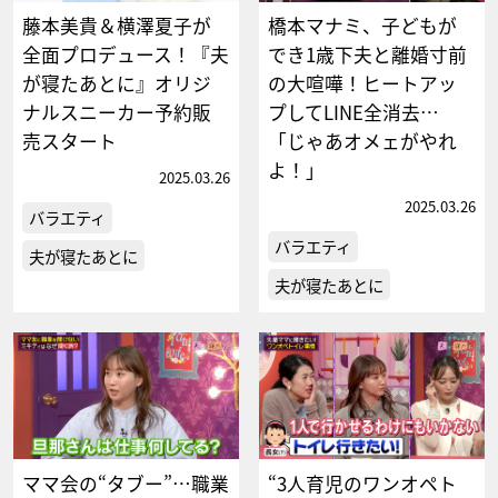
藤本美貴＆横澤夏子が
橋本マナミ、子どもが
全面プロデュース！『夫
でき1歳下夫と離婚寸前
が寝たあとに』オリジ
の大喧嘩！ヒートアッ
ナルスニーカー予約販
プしてLINE全消去…
売スタート
「じゃあオメェがやれ
よ！」
2025.03.26
2025.03.26
バラエティ
バラエティ
夫が寝たあとに
夫が寝たあとに
ママ会の“タブー”…職業
“3人育児のワンオペト