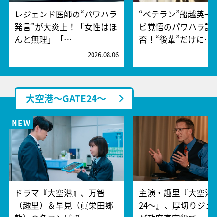
レジェンド医師の“パワハラ
“ベテラン”船越英一
発言”が大炎上！「女性はほ
ビ覚悟のパワハラ謝
んと無理」「…
否！“後輩”だけに…
2026.08.06
2
大空港～GATE24～
ドラマ『大空港』、万智
主演・趣里『大空港～
（趣里）＆早見（眞栄田郷
24～』、厚切りジェ