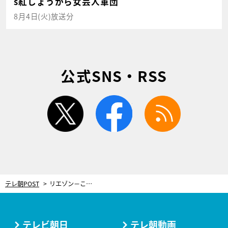
s紅しょうがら女芸人軍団
8月4日(火)放送分
公式SNS・RSS
twitter
facebook
rss
テレ朝POST
リエゾン－こどものこころ診療所－
テレビ朝日
テレ朝動画