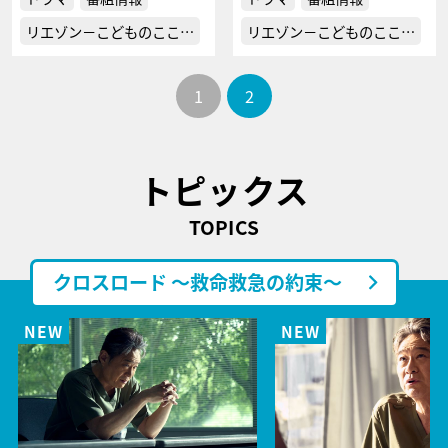
リエゾン－こどものここ…
リエゾン－こどものここ…
1
2
トピックス
TOPICS
クロスロード ～救命救急の約束～