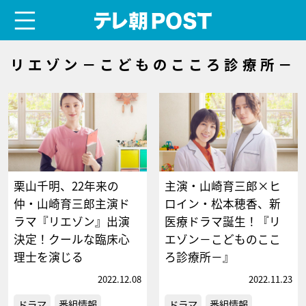
menu
テレ朝POST
リエゾン－こどものこころ診療所－
栗山千明、22年来の
主演・山崎育三郎×ヒ
仲・山崎育三郎主演ド
ロイン・松本穂香、新
ラマ『リエゾン』出演
医療ドラマ誕生！『リ
決定！クールな臨床心
エゾン－こどものここ
理士を演じる
ろ診療所－』
2022.12.08
2022.11.23
ドラマ
番組情報
ドラマ
番組情報