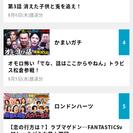
第3話 消えた子供と兎を追え！
8月6日(木)放送分
かまいガチ
4
オモロ怖い「でな、話はここからやねん」トラビ
ス松倉参戦！
8月5日(水)放送分
ロンドンハーツ
5
【恋の行方は？】ラブマゲドン…FANTASTICSv