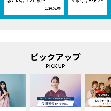
敦）の名コンビ誕…
が政府高官役で…
2026.08.06
2
ピックアップ
PICK UP