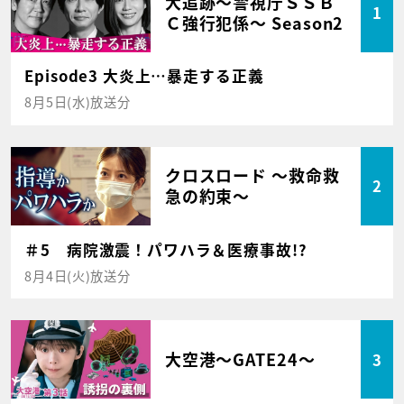
大追跡～警視庁ＳＳＢ
1
Ｃ強行犯係～ Season2
Episode3 大炎上…暴走する正義
8月5日(水)放送分
クロスロード ～救命救
2
急の約束～
＃5 病院激震！パワハラ＆医療事故!?
8月4日(火)放送分
大空港～GATE24～
3