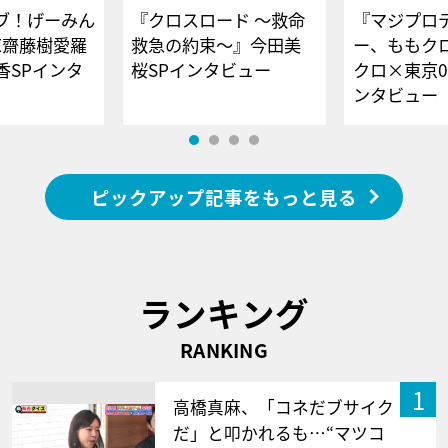
ブ！げーみん
『クロスロード ～救命
『マジプロ
E齋藤樹愛羅
救急の約束～』今田美
ー、ももク
香SPインタ
桜SPインタビュー
クロ×東京0
ンタビュー
ピックアップ記事をもっと見る
ランキング
RANKING
1
高橋真麻、「コネだブサイク
だ」と叩かれるも…“マツコ