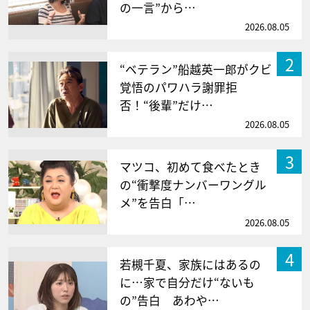
の一言”から…
2026.08.05
2
“ベテラン”船越英一郎がクビ
覚悟のパワハラ謝罪拒
否！“後輩”だけ…
2026.08.05
3
マツコ、初めて食べたとき
の“衝撃度ナンバーワングル
メ”を告白「…
2026.08.05
4
若槻千夏、家族にはあるの
に…家で自分だけ“ないも
の”告白 あわや…