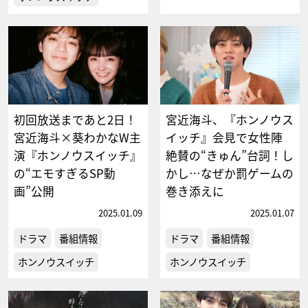
初回放送まであと2日！
宮近海斗、『ホンノウス
宮近海斗×葵わかなW主
イッチ』会見で女性陣
演『ホンノウスイッチ』
絶賛の“きゅん”台詞！し
の“エモすぎるSP動
かし…なぜか罰ゲームの
画”公開
巻き添えに
2025.01.09
2025.01.07
ドラマ
番組情報
ドラマ
番組情報
ホンノウスイッチ
ホンノウスイッチ