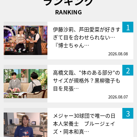
ランキング
RANKING
1
伊藤沙莉、芦田愛菜が好きす
ぎて目を合わせられない…
『博士ちゃん…
2026.08.08
2
高橋文哉、“体のある部分”の
サイズが規格外？黒柳徹子も
目を見張…
2026.08.07
3
メジャー30球団で唯一の日
本人栄養士 ブルージェイ
ズ・岡本和真…