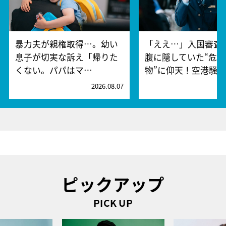
暴力夫が親権取得…。幼い
「ええ…」入国審査
息子が切実な訴え「帰りた
腹に隠していた“危険
くない。パパはマ…
物”に仰天！空港騒
2026.08.07
2
ピックアップ
PICK UP