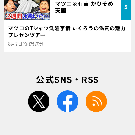
マツコ＆有吉 かりそめ
5
天国
マツコのTシャツ洗濯事情 たくろうの滋賀の魅力
プレゼンツアー
8月7日(金)放送分
公式SNS・RSS
twitter
facebook
rss