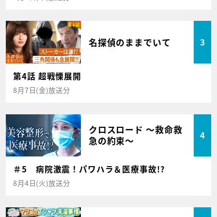
名探偵のままでいて
3
第4話 超戦慄展開
8月7日(金)放送分
クロスロード ～救命救
4
急の約束～
＃5 病院激震！パワハラ＆医療事故!?
8月4日(火)放送分