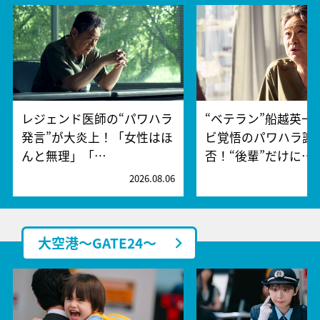
レジェンド医師の“パワハラ
“ベテラン”船越英一
発言”が大炎上！「女性はほ
ビ覚悟のパワハラ謝
んと無理」「…
否！“後輩”だけに…
2026.08.06
2
大空港～GATE24～