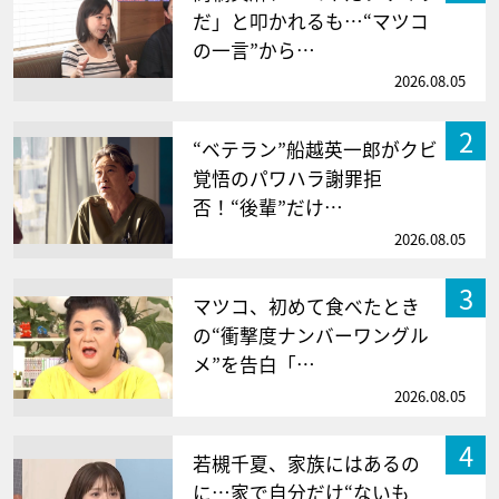
だ」と叩かれるも…“マツコ
の一言”から…
2026.08.05
2
“ベテラン”船越英一郎がクビ
覚悟のパワハラ謝罪拒
否！“後輩”だけ…
2026.08.05
3
マツコ、初めて食べたとき
の“衝撃度ナンバーワングル
メ”を告白「…
2026.08.05
4
若槻千夏、家族にはあるの
に…家で自分だけ“ないも