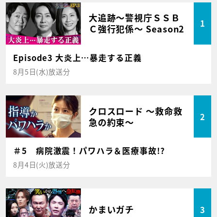
大追跡～警視庁ＳＳＢ
1
Ｃ強行犯係～ Season2
Episode3 大炎上…暴走する正義
8月5日(水)放送分
クロスロード ～救命救
2
急の約束～
＃5 病院激震！パワハラ＆医療事故!?
8月4日(火)放送分
かまいガチ
3