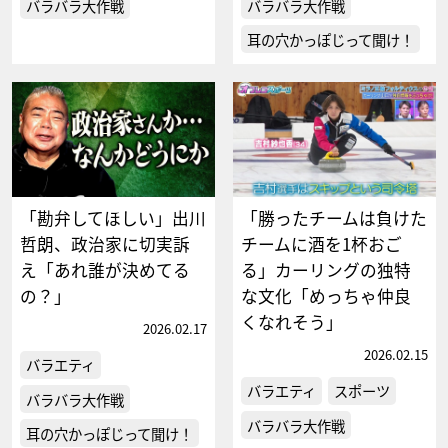
バラバラ大作戦
バラバラ大作戦
耳の穴かっぽじって聞け！
「勘弁してほしい」出川
「勝ったチームは負けた
哲朗、政治家に切実訴
チームに酒を1杯おご
え「あれ誰が決めてる
る」カーリングの独特
の？」
な文化「めっちゃ仲良
くなれそう」
2026.02.17
2026.02.15
バラエティ
バラエティ
スポーツ
バラバラ大作戦
バラバラ大作戦
耳の穴かっぽじって聞け！