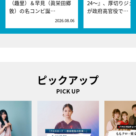
（趣里）＆早見（眞栄田郷
24～』、厚切りジェ
敦）の名コンビ誕…
が政府高官役で…
2026.08.06
2
ピックアップ
PICK UP