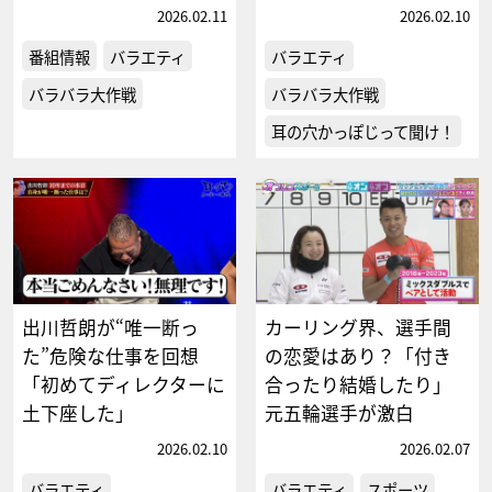
2026.02.11
2026.02.10
番組情報
バラエティ
バラエティ
バラバラ大作戦
バラバラ大作戦
耳の穴かっぽじって聞け！
出川哲朗が“唯一断っ
カーリング界、選手間
た”危険な仕事を回想
の恋愛はあり？「付き
「初めてディレクターに
合ったり結婚したり」
土下座した」
元五輪選手が激白
2026.02.10
2026.02.07
バラエティ
バラエティ
スポーツ