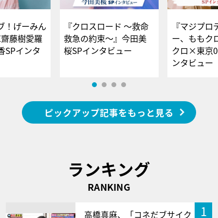
ブ！げーみん
『クロスロード ～救命
『マジプロ
E齋藤樹愛羅
救急の約束～』今田美
ー、ももク
香SPインタ
桜SPインタビュー
クロ×東京0
ンタビュー
ピックアップ記事をもっと見る
ランキング
RANKING
1
高橋真麻、「コネだブサイク