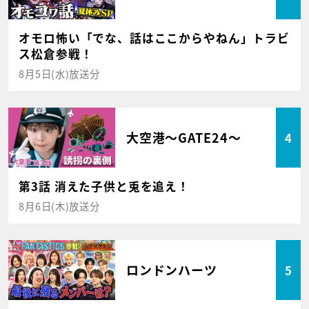
オモロ怖い「でな、話はここからやねん」トラビ
ス松倉参戦！
8月5日(水)放送分
大空港～GATE24～
4
第3話 消えた子供と兎を追え！
8月6日(木)放送分
ロンドンハーツ
5