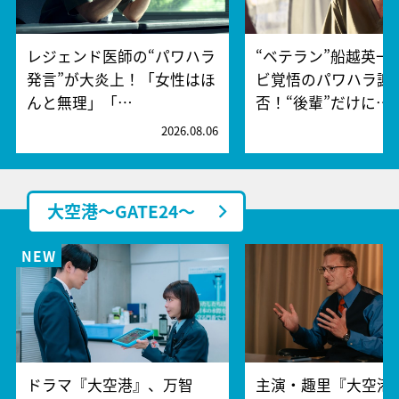
レジェンド医師の“パワハラ
“ベテラン”船越英一
発言”が大炎上！「女性はほ
ビ覚悟のパワハラ謝
んと無理」「…
否！“後輩”だけに…
2026.08.06
2
大空港～GATE24～
ドラマ『大空港』、万智
主演・趣里『大空港～