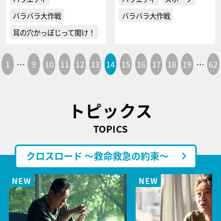
バラバラ大作戦
バラバラ大作戦
耳の穴かっぽじって聞け！
1
…
9
10
11
12
13
14
15
16
17
18
19
…
62
トピックス
TOPICS
クロスロード ～救命救急の約束～