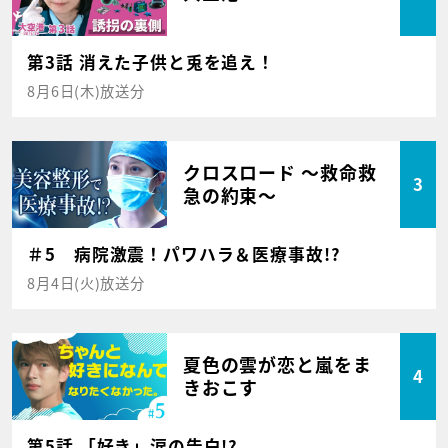
第3話 消えた子供と兎を追え！
8月6日(木)放送分
クロスロード ～救命救
3
急の約束～
＃5 病院激震！パワハラ＆医療事故!?
8月4日(火)放送分
夏色の雲が恋と嵐をま
4
きおこす
第5話 「好き」涙の告白!?