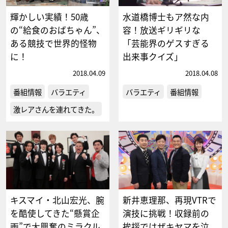
輝かしい実績！50歳
水道橋博士もア然な内
の“給食のおばちゃん”、
容！放送ギリギリな
ある競技で世界的怪物
「芸能界のゲスすぎる
に！
出来事クイズ」
2018.04.09
2018.04.08
番組情報
バラエティ
バラエティ
番組情報
激レアさんを連れてきた。
キスマイ・北山宏光、腕
新井恵理那、再現VTRで
を酷使してきた“懸賞企
演技に挑戦！収録前の
画”で大興奮のミラクル
挨拶ではザキヤマを泣