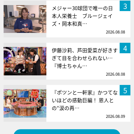
3
メジャー30球団で唯一の日
本人栄養士 ブルージェイ
ズ・岡本和真…
2026.08.08
4
伊藤沙莉、芦田愛菜が好きす
ぎて目を合わせられない…
『博士ちゃん…
2026.08.08
5
『ポツンと一軒家』かつてな
いほどの感動巨編！ 恩人と
の“涙の再…
2026.08.09