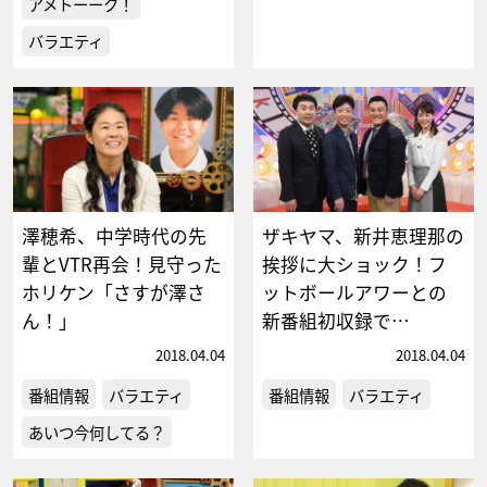
アメトーーク！
バラエティ
澤穂希、中学時代の先
ザキヤマ、新井恵理那の
輩とVTR再会！見守った
挨拶に大ショック！フ
ホリケン「さすが澤さ
ットボールアワーとの
ん！」
新番組初収録で…
2018.04.04
2018.04.04
番組情報
バラエティ
番組情報
バラエティ
あいつ今何してる？