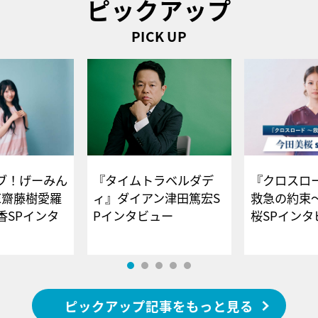
ピックアップ
PICK UP
ブ！げーみん
『タイムトラベルダデ
『クロスロー
E齋藤樹愛羅
ィ』ダイアン津田篤宏S
救急の約束
香SPインタ
Pインタビュー
桜SPイ
ピックアップ記事をもっと見る