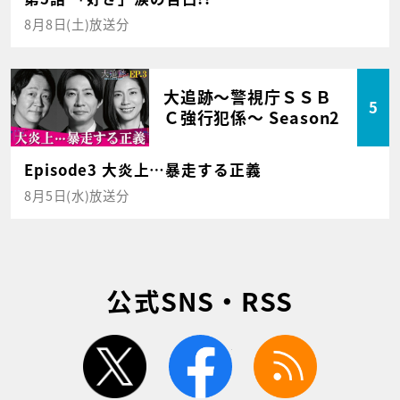
8月8日(土)放送分
大追跡～警視庁ＳＳＢ
5
Ｃ強行犯係～ Season2
Episode3 大炎上…暴走する正義
8月5日(水)放送分
公式SNS・RSS
twitter
facebook
rss