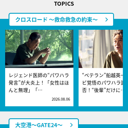
TOPICS
クロスロード ～救命救急の約束～
レジェンド医師の“パワハラ
“ベテラン”船越英一
発言”が大炎上！「女性はほ
ビ覚悟のパワハラ謝
んと無理」「…
否！“後輩”だけに…
2026.08.06
2
大空港～GATE24～