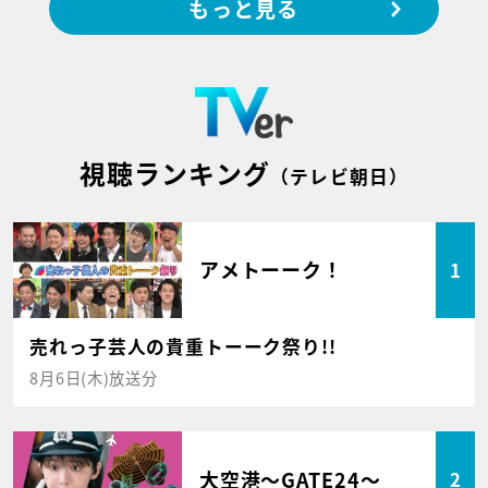
もっと見る
視聴ランキング
（テレビ朝日）
アメトーーク！
1
売れっ子芸人の貴重トーーク祭り!!
8月6日(木)放送分
大空港～GATE24～
2