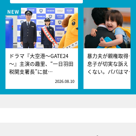
ドラマ『大空港～GATE24
暴力夫が親権取得…
～』主演の趣里、“一日羽田
息子が切実な訴え「
税関支署長”に就…
くない。パパはマ…
2026.08.10
2