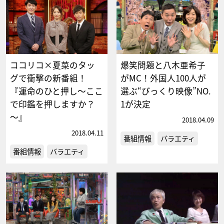
ココリコ×夏菜のタッ
爆笑問題と八木亜希子
グで衝撃の新番組！
がMC！外国人100人が
『運命のひと押し～ここ
選ぶ“びっくり映像”NO.
で印鑑を押しますか？
1が決定
～』
2018.04.09
2018.04.11
番組情報
バラエティ
番組情報
バラエティ