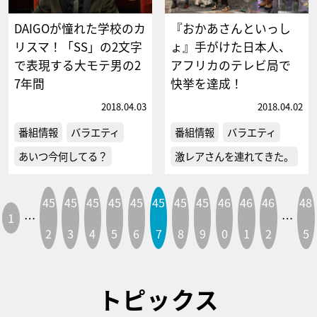
DAIGOが憧れた学校のカ
『おかあさんといっし
リスマ！「SS」の2文字
ょ』手がけた日本人、
で表現する大モテ男の2
アフリカのテレビ局で
7年間
快挙を達成！
2018.04.03
2018.04.02
番組情報
バラエティ
番組情報
バラエティ
あいつ今何してる？
激レアさんを連れてきた。
45
45
45
45
45
45
45
45
46
46
46
48
1
…
…
2
3
4
5
6
7
8
9
0
1
2
5
トピックス