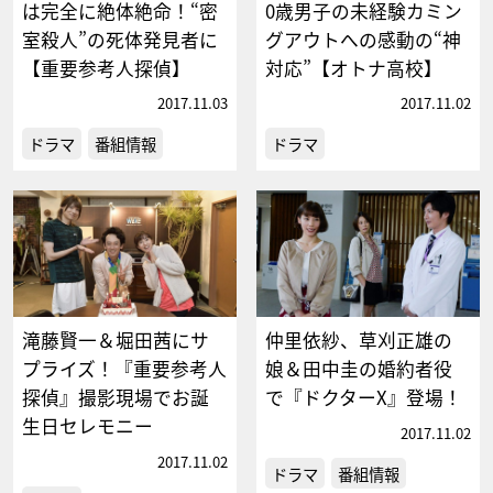
は完全に絶体絶命！“密
0歳男子の未経験カミン
室殺人”の死体発見者に
グアウトへの感動の“神
【重要参考人探偵】
対応”【オトナ高校】
2017.11.03
2017.11.02
ドラマ
番組情報
ドラマ
滝藤賢一＆堀田茜にサ
仲里依紗、草刈正雄の
プライズ！『重要参考人
娘＆田中圭の婚約者役
探偵』撮影現場でお誕
で『ドクターX』登場！
生日セレモニー
2017.11.02
2017.11.02
ドラマ
番組情報