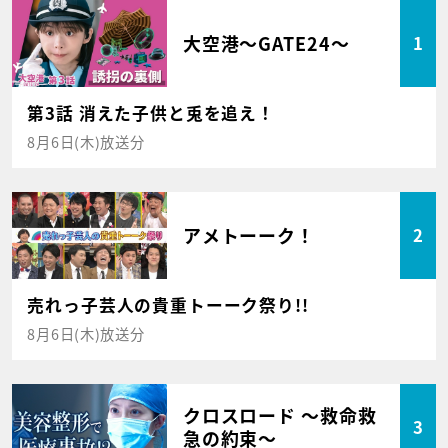
大空港～GATE24～
1
第3話 消えた子供と兎を追え！
8月6日(木)放送分
アメトーーク！
2
売れっ子芸人の貴重トーーク祭り!!
8月6日(木)放送分
クロスロード ～救命救
3
急の約束～