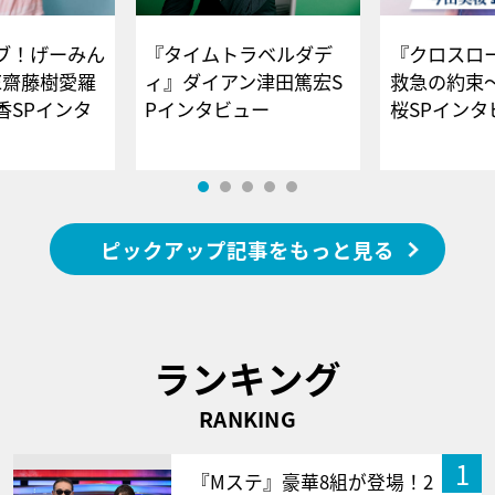
ブ！げーみん
『タイムトラベルダデ
『クロスロー
E齋藤樹愛羅
ィ』ダイアン津田篤宏S
救急の約束
香SPインタ
Pインタビュー
桜SPイ
ピックアップ記事をもっと見る
ランキング
RANKING
1
『Mステ』豪華8組が登場！2