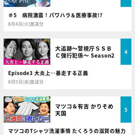
＃5 病院激震！パワハラ＆医療事故!?
8月4日(火)放送分
大追跡～警視庁ＳＳＢ
4
Ｃ強行犯係～ Season2
Episode3 大炎上…暴走する正義
8月5日(水)放送分
マツコ＆有吉 かりそめ
5
天国
マツコのTシャツ洗濯事情 たくろうの滋賀の魅力