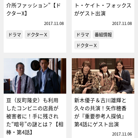
介所ファッション”【ド
ト・ケイト・フォックス
クターX】
がゲスト出演
2017.11.08
2017.11.08
ドラマ
ドクターＸ
ドラマ
番組情報
ドクターＸ
亘（反町隆史）も利用
新木優子＆古川雄輝と
したコンビニの店員が
久々の共演！矢作穂香
被害者に！手に残され
が『重要参考人探偵』
た“暗号”の謎とは？【相
第4話にゲスト出演
棒・第4話】
2017.11.06