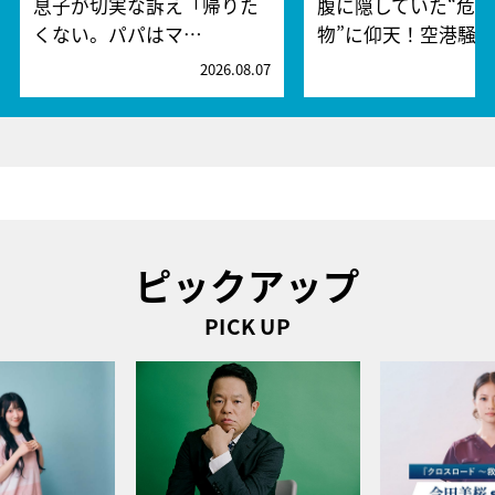
息子が切実な訴え「帰りた
腹に隠していた“危険
くない。パパはマ…
物”に仰天！空港騒
2026.08.07
2
ピックアップ
PICK UP