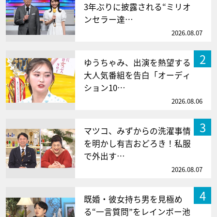
3年ぶりに披露される“ミリオ
ンセラー達…
2026.08.07
2
ゆうちゃみ、出演を熱望する
大人気番組を告白「オーディ
ション10…
2026.08.06
3
マツコ、みずからの洗濯事情
を明かし有吉おどろき！私服
で外出す…
2026.08.07
4
既婚・彼女持ち男を見極め
る“一言質問”をレインボー池