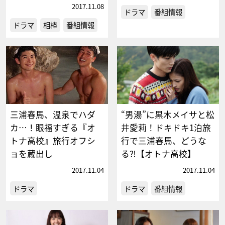
2017.11.08
ドラマ
番組情報
ドラマ
相棒
番組情報
三浦春馬、温泉でハダ
“男湯”に黒木メイサと松
カ…！眼福すぎる『オ
井愛莉！ドキドキ1泊旅
トナ高校』旅行オフシ
行で三浦春馬、どうな
ョを蔵出し
る⁈【オトナ高校】
2017.11.04
2017.11.04
ドラマ
ドラマ
番組情報