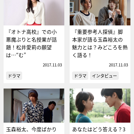
『オトナ高校』での小
『重要参考人探偵』脚
悪魔ぶりと名授業が話
本家が語る玉森裕太の
題！松井愛莉の願望
魅力とは？みどころを熱
は…“む”
く語る！
2017.11.03
2017.11.03
ドラマ
ドラマ
インタビュー
玉森裕太、今度ばかり
あなたはどう答える？3