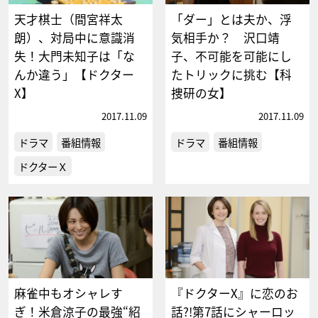
天才棋士（間宮祥太
「ダー」とは夫か、浮
朗）、対局中に意識消
気相手か？ 沢口靖
失！大門未知子は「な
子、不可能を可能にし
んか違う」【ドクター
たトリックに挑む【科
X】
捜研の女】
2017.11.09
2017.11.09
ドラマ
番組情報
ドラマ
番組情報
ドクターＸ
麻雀中もオシャレす
『ドクターX』に恋のお
ぎ！米倉涼子の最強“紹
話?!第7話にシャーロッ