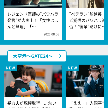
レジェンド医師の“パワハラ
“ベテラン”船越英一
発言”が大炎上！「女性はほ
ビ覚悟のパワハラ謝
んと無理」「…
否！“後輩”だけに…
2026.08.06
2
大空港～GATE24～
暴力夫が親権取得…。幼い
「ええ…」入国審査