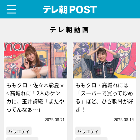
menu
テレ朝POST
テレ朝動画
ももクロ・佐々木彩夏 v
ももクロ・高城れには
s 高城れに！2人のケン
「スーパーで買って炒め
カに、玉井詩織「またや
る」ほど、ひざ軟骨が好
ってんなぁ〜」
き！
2025.08.21
2025.08.14
バラエティ
バラエティ