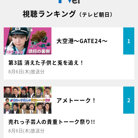
視聴ランキング
（テレビ朝日）
大空港～GATE24～
1
第3話 消えた子供と兎を追え！
8月6日(木)放送分
アメトーーク！
2
売れっ子芸人の貴重トーーク祭り!!
8月6日(木)放送分