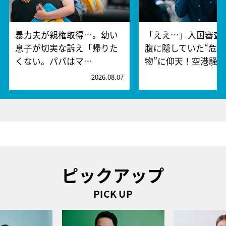
暴力夫が親権取得…。幼い
「ええ…」入国審査
息子が切実な訴え「帰りた
腹に隠していた“危険
くない。パパはマ…
物”に仰天！空港騒
2026.08.07
2
ピックアップ
PICK UP