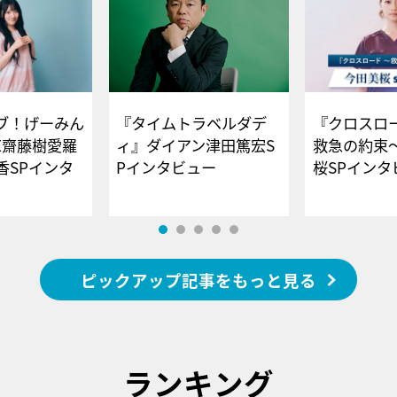
ブ！げーみん
『タイムトラベルダデ
『クロスロー
E齋藤樹愛羅
ィ』ダイアン津田篤宏S
救急の約束
香SPインタ
Pインタビュー
桜SPイ
ピックアップ記事をもっと見る
ランキング