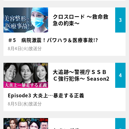
クロスロード ～救命救
3
急の約束～
＃5 病院激震！パワハラ＆医療事故!?
8月4日(火)放送分
大追跡～警視庁ＳＳＢ
4
Ｃ強行犯係～ Season2
Episode3 大炎上…暴走する正義
8月5日(水)放送分