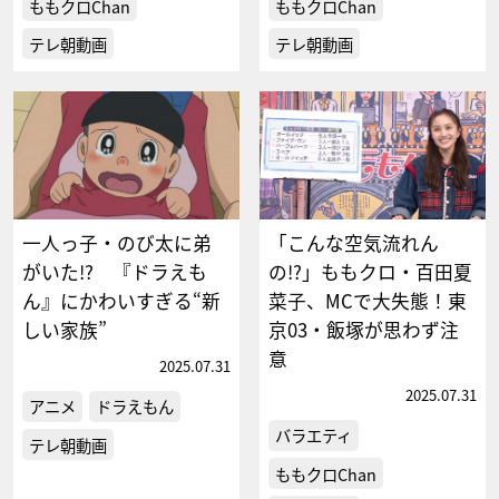
ももクロChan
ももクロChan
テレ朝動画
テレ朝動画
一人っ子・のび太に弟
「こんな空気流れん
がいた!? 『ドラえも
の!?」ももクロ・百田夏
ん』にかわいすぎる“新
菜子、MCで大失態！東
しい家族”
京03・飯塚が思わず注
意
2025.07.31
2025.07.31
アニメ
ドラえもん
バラエティ
テレ朝動画
ももクロChan