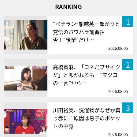
RANKING
1
“ベテラン”船越英一郎がクビ
覚悟のパワハラ謝罪拒
否！“後輩”だけ…
2026.08.05
2
高橋真麻、「コネだブサイク
だ」と叩かれるも…“マツコ
の一言”から…
2026.08.05
3
川田裕美、洗濯物がなぜか真
っ赤に！原因は息子のポケッ
トの中身…
2026.08.05