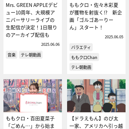
Mrs. GREEN APPLEデビ
ももクロ・佐々木彩夏
ュー10周年、大規模ア
が獲物を射抜く!? 新企
ニバーサリーライブの
画「ゴルゴあーりー
生配信が決定！1日限り
ん」スタート！
のアーカイブ配信も
2025.06.05
2025.06.06
バラエティ
音楽
テレ朝動画
ももクロChan
テレ朝動画
ももクロ・百田夏菜子
【ドラえもん】のび太
「ごめん…」から始ま
一家、アメリカへ引っ越