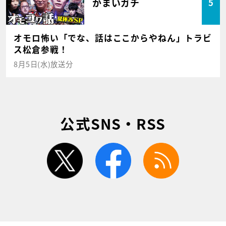
かまいガチ
5
オモロ怖い「でな、話はここからやねん」トラビ
ス松倉参戦！
8月5日(水)放送分
公式SNS・RSS
twitter
facebook
rss