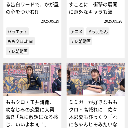
る告白ワードで、かが屋
すことに 衝撃の展開
の心をつかむ!?
に意外なキャラも涙
2025.05.29
2025.05.28
バラエティ
アニメ
ドラえもん
ももクロChan
テレ朝動画
テレ朝動画
ももクロ・玉井詩織、
ミミガーが好きなもも
幼なじみの恋愛に大興
クロ・高城れに 佐々
奮!?「急に敬語になる感
木彩夏もびっくり「れ
じ、いいよねぇ！」
にちゃんヒモみたいな