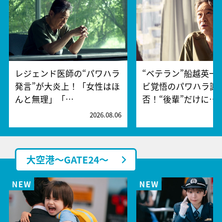
レジェンド医師の“パワハラ
“ベテラン”船越英一
発言”が大炎上！「女性はほ
ビ覚悟のパワハラ謝
んと無理」「…
否！“後輩”だけに…
2026.08.06
2
大空港～GATE24～