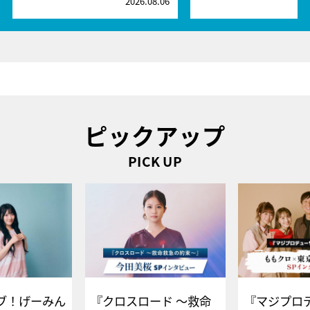
2026.08.06
2
ピックアップ
PICK UP
ブ！げーみん
『クロスロード ～救命
『マジプロ