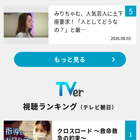
5
みりちゃむ、人気芸人に土下
座要求！「人としてどうな
の？」と厳…
2026.08.03
もっと見る
視聴ランキング
（テレビ朝日）
クロスロード ～救命救
1
急の約束～