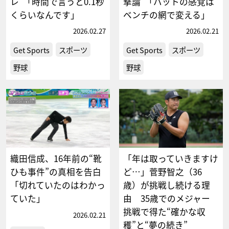
レ”「時間で言うと0.1秒
撃論”「バットの感覚は
くらいなんです」
ベンチの網で変える」
2026.02.27
2026.02.21
Get Sports
スポーツ
Get Sports
スポーツ
野球
野球
織田信成、16年前の“靴
「年は取っていきますけ
ひも事件”の真相を告白
ど…」菅野智之（36
「切れていたのはわかっ
歳）が挑戦し続ける理
ていた」
由 35歳でのメジャー
挑戦で得た“確かな収
2026.02.21
穫”と“夢の続き”