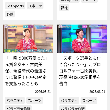
Get Sports
スポーツ
野球
野球
「一晩で300万使った」
「スポーツ選手とも付
元賞金女王・古閑美
き合ったり…」元プロ
保、現役時代の豪遊ぶ
ゴルファー古閑美保、
りに驚愕！店中の勘定
現役時代の恋愛相手を
を支払ったことも
告白
2026.03.21
2026.03.21
バラエティ
スポーツ
バラエティ
スポーツ
バラバラ大作戦
バラバラ大作戦