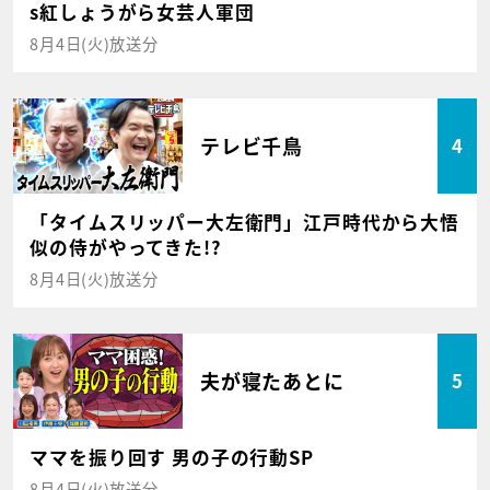
s紅しょうがら女芸人軍団
8月4日(火)放送分
テレビ千鳥
4
「タイムスリッパー大左衛門」江戸時代から大悟
似の侍がやってきた!?
8月4日(火)放送分
夫が寝たあとに
5
ママを振り回す 男の子の行動SP
8月4日(火)放送分