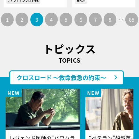
1
2
3
4
5
6
7
8
…
65
トピックス
TOPICS
クロスロード ～救命救急の約束～
レジェンド医師の“パワハラ
“ベテラン”船越英一