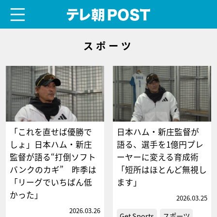
menu
テレ朝POST
スポーツ
「これを直せば優勝で
日本ハム・新庄監督が
しょ」日本ハム・新庄
語る、選手を1億円プレ
監督が語る“打倒ソフト
ーヤーに変える育成術
バンクのカギ” 昨季は
「短所はほとんど無視し
「リーグでいちばん低
ます」
かった」
2026.03.25
2026.03.26
Get Sports
スポーツ