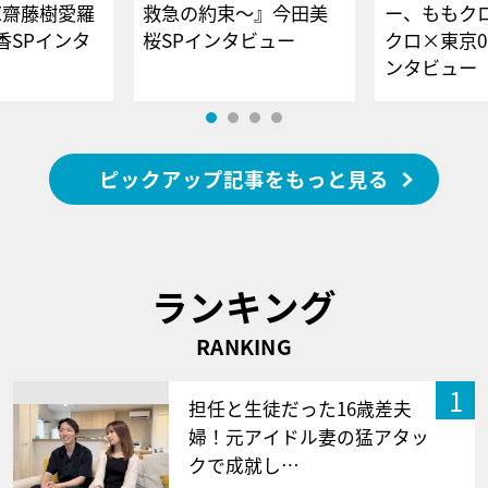
E齋藤樹愛羅
救急の約束～』今田美
ー、ももク
香SPインタ
桜SPインタビュー
クロ×東京0
ンタビュー
ピックアップ記事をもっと見る
ランキング
RANKING
1
担任と生徒だった16歳差夫
婦！元アイドル妻の猛アタッ
クで成就し…