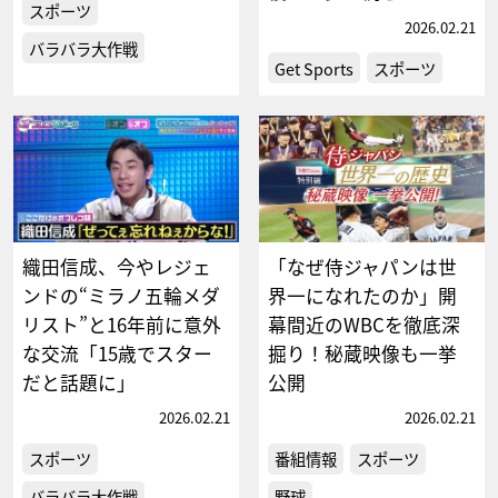
スポーツ
2026.02.21
バラバラ大作戦
Get Sports
スポーツ
織田信成、今やレジェ
「なぜ侍ジャパンは世
ンドの“ミラノ五輪メダ
界一になれたのか」開
リスト”と16年前に意外
幕間近のWBCを徹底深
な交流「15歳でスター
掘り！秘蔵映像も一挙
だと話題に」
公開
2026.02.21
2026.02.21
スポーツ
番組情報
スポーツ
バラバラ大作戦
野球