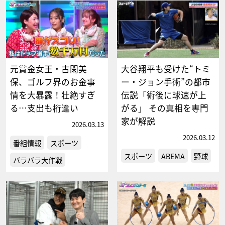
元賞金女王・古閑美
大谷翔平も受けた“トミ
保、ゴルフ界のお金事
ー・ジョン手術”の都市
情を大暴露！壮絶すぎ
伝説「術後に球速が上
る…支出も桁違い
がる」 その真相を専門
家が解説
2026.03.13
2026.03.12
番組情報
スポーツ
スポーツ
ABEMA
野球
バラバラ大作戦