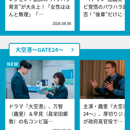
発言”が大炎上！「女性はほ
ビ覚悟のパワハラ謝
んと無理」「…
否！“後輩”だけに…
2026.08.06
2
大空港～GATE24～
ドラマ『大空港』、万智
主演・趣里『大空港～
（趣里）＆早見（眞栄田郷
24～』、厚切りジェ
敦）の名コンビ誕…
が政府高官役で…