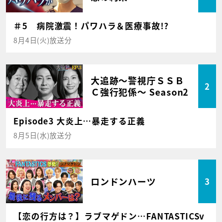
＃5 病院激震！パワハラ＆医療事故!?
8月4日(火)放送分
大追跡～警視庁ＳＳＢ
2
Ｃ強行犯係～ Season2
Episode3 大炎上…暴走する正義
8月5日(水)放送分
ロンドンハーツ
3
【恋の行方は？】ラブマゲドン…FANTASTICSv