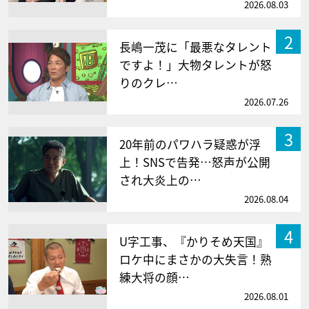
2026.08.03
2
長嶋一茂に「最悪なタレント
ですよ！」大物タレントが怒
りのクレ…
2026.07.26
3
20年前のパワハラ疑惑が浮
上！SNSで告発…怒声が公開
され大炎上の…
2026.08.04
4
U字工事、『かりそめ天国』
ロケ中にまさかの大失言！熟
練大将の顔…
2026.08.01