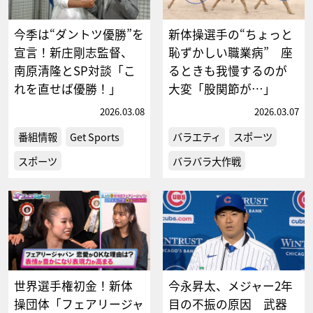
今季は“ダントツ優勝”を
新体操選手の“ちょっと
宣言！新庄剛志監督、
恥ずかしい職業病” 座
南原清隆とSP対談「こ
るときも我慢するのが
れを直せば優勝！」
大変「股関節が…」
2026.03.08
2026.03.07
番組情報
Get Sports
バラエティ
スポーツ
スポーツ
バラバラ大作戦
世界選手権初金！新体
今永昇太、メジャー2年
操団体「フェアリージャ
目の不振の原因 武器