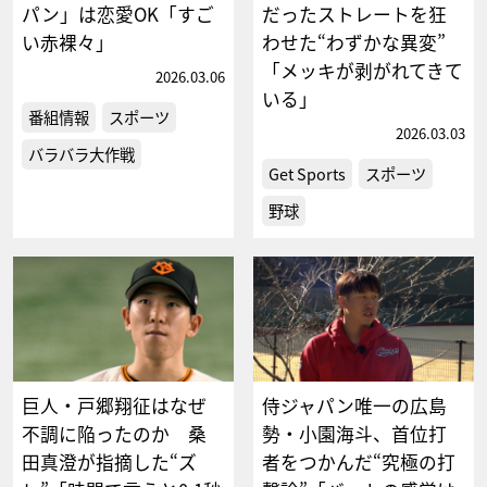
パン」は恋愛OK「すご
だったストレートを狂
い赤裸々」
わせた“わずかな異変”
「メッキが剥がれてきて
2026.03.06
いる」
番組情報
スポーツ
2026.03.03
バラバラ大作戦
Get Sports
スポーツ
野球
巨人・戸郷翔征はなぜ
侍ジャパン唯一の広島
不調に陥ったのか 桑
勢・小園海斗、首位打
田真澄が指摘した“ズ
者をつかんだ“究極の打