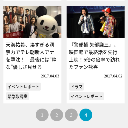
天海祐希、凄すぎる洞
『警部補 矢部謙三』、
察力でテレ朝新人アナ
映画館で最終話を先行
を撃沈！ 最後には“粋
上映！6倍の倍率で訪れ
な”優しさ見せる
たファン歓喜
2017.04.03
2017.04.02
イベントレポート
ドラマ
緊急取調室
イベントレポート
1
2
3
4