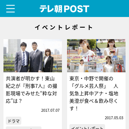
menu
テレ朝POST
イベントレポート
共演者が明かす！東山
東京・中野で開催の
紀之が『刑事7人』の撮
「グルメ芸人祭」 人
影現場でみせた“粋な対
気急上昇中アナ・塩地
応”は？
美澄が食べ＆飲み尽く
す！
2017.07.07
2017.05.03
ドラマ
イベントレポート