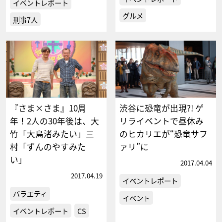
イベントレポート
グルメ
刑事7人
『さま×さま』10周
渋谷に恐竜が出現?! ゲ
年！2人の30年後は、大
リライベントで昼休み
竹「大島渚みたい」三
のヒカリエが“恐竜サフ
村「ずんのやすみた
ァリ”に
い」
2017.04.04
2017.04.19
イベントレポート
バラエティ
イベント
イベントレポート
CS