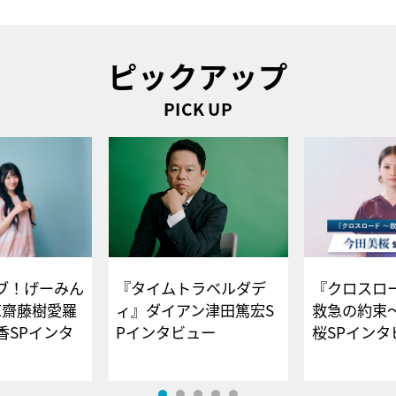
ピックアップ
PICK UP
ブ！げーみん
『タイムトラベルダデ
『クロスロー
E齋藤樹愛羅
ィ』ダイアン津田篤宏S
救急の約束
香SPインタ
Pインタビュー
桜SPイ