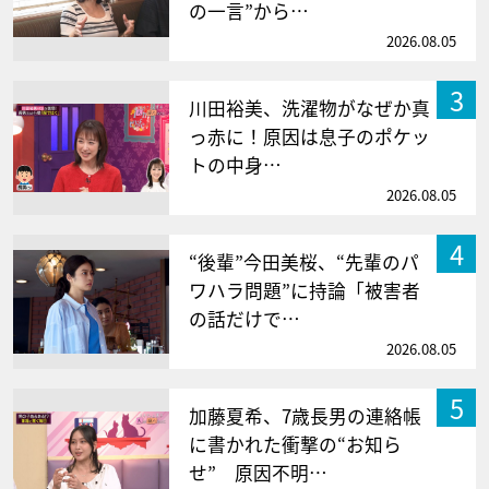
の一言”から…
2026.08.05
3
川田裕美、洗濯物がなぜか真
っ赤に！原因は息子のポケッ
トの中身…
2026.08.05
4
“後輩”今田美桜、“先輩のパ
ワハラ問題”に持論「被害者
の話だけで…
2026.08.05
5
加藤夏希、7歳長男の連絡帳
に書かれた衝撃の“お知ら
せ” 原因不明…