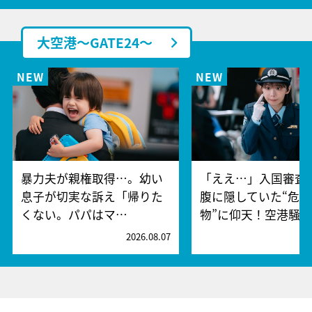
大空港～GATE24～
暴力夫が親権取得…。幼い
「ええ…」入国審査
息子が切実な訴え「帰りた
腹に隠していた“危険
くない。パパはマ…
物”に仰天！空港騒
2026.08.07
2