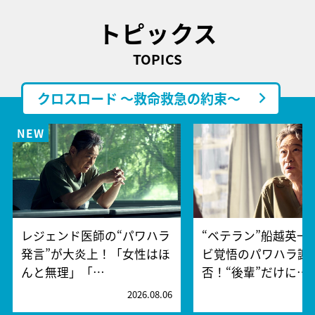
トピックス
TOPICS
クロスロード ～救命救急の約束～
レジェンド医師の“パワハラ
“ベテラン”船越英一
発言”が大炎上！「女性はほ
ビ覚悟のパワハラ謝
んと無理」「…
否！“後輩”だけに…
2026.08.06
2