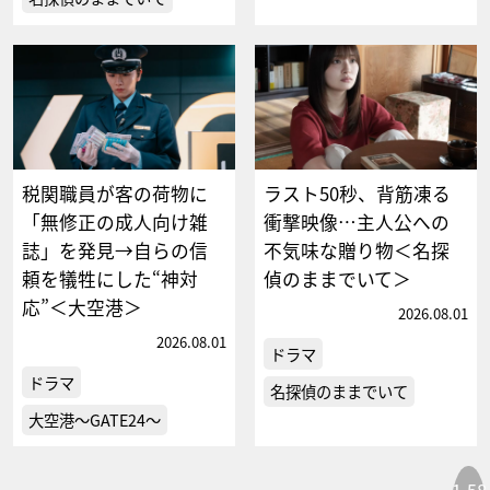
税関職員が客の荷物に
ラスト50秒、背筋凍る
「無修正の成人向け雑
衝撃映像…主人公への
誌」を発見→自らの信
不気味な贈り物＜名探
頼を犠牲にした“神対
偵のままでいて＞
応”＜大空港＞
2026.08.01
2026.08.01
ドラマ
ドラマ
名探偵のままでいて
大空港～GATE24～