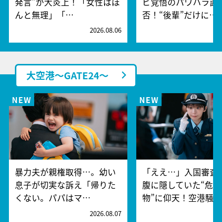
発言”が大炎上！「女性はほ
ビ覚悟のパワハラ謝
んと無理」「…
否！“後輩”だけに…
2026.08.06
2
大空港～GATE24～
暴力夫が親権取得…。幼い
「ええ…」入国審査
息子が切実な訴え「帰りた
腹に隠していた“危険
くない。パパはマ…
物”に仰天！空港騒
2026.08.07
2