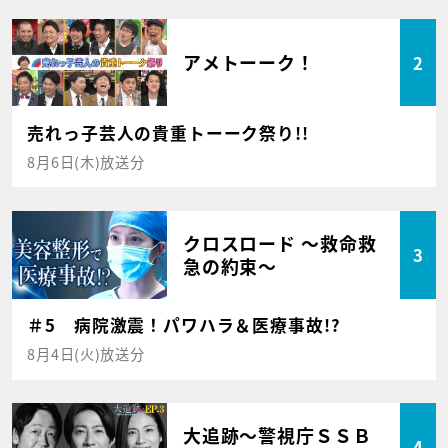
アメトーーク！
2
売れっ子芸人の貴重トーーク祭り!!
8月6日(木)放送分
クロスロード ～救命救
3
急の約束～
＃5 病院激震！パワハラ＆医療事故!?
8月4日(火)放送分
大追跡～警視庁ＳＳＢ
4