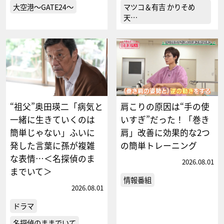
大空港～GATE24～
マツコ＆有吉 かりそめ
天…
“祖父”奥田瑛二「病気と
肩こりの原因は“手の使
一緒に生きていくのは
いすぎ”だった！「巻き
簡単じゃない」ふいに
肩」改善に効果的な2つ
発した言葉に孫が複雑
の簡単トレーニング
な表情…＜名探偵のま
2026.08.01
までいて＞
情報番組
2026.08.01
ドラマ
名探偵のままでいて