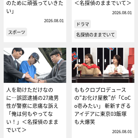
のために頑張っていきた
＜名探偵のままでいて＞
い」
2026.08.01
2026.08.01
ドラマ
スポーツ
名探偵のままでいて
人を助けただけなの
ももクロプロデュース
に…誤認逮捕の27歳男
の“お化け屋敷”が「CoC
性が警察に悲痛な訴え
o壱みたい」 斬新すぎる
「俺は何もやってな
アイデアに東京03飯塚
い！」＜名探偵のまま
も大爆笑
でいて＞
2026.08.01