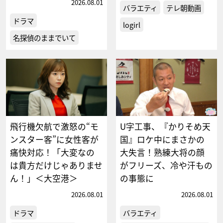
2026.08.01
バラエティ
テレ朝動画
ドラマ
logirl
名探偵のままでいて
飛行機欠航で激怒の“モ
U字工事、『かりそめ天
ンスター客”に女性客が
国』ロケ中にまさかの
痛快対応！「大変なの
大失言！熟練大将の顔
は貴方だけじゃありませ
がフリーズ、冷や汗もの
ん！」＜大空港＞
の事態に
2026.08.01
2026.08.01
ドラマ
バラエティ