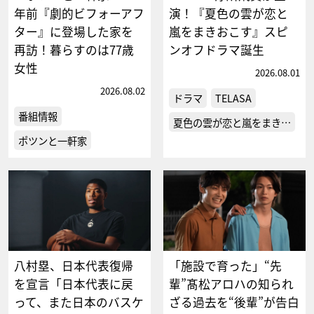
年前『劇的ビフォーアフ
演！『夏色の雲が恋と
ター』に登場した家を
嵐をまきおこす』スピ
再訪！暮らすのは77歳
ンオフドラマ誕生
女性
2026.08.01
2026.08.02
ドラマ
TELASA
番組情報
夏色の雲が恋と嵐をまき…
ポツンと一軒家
八村塁、日本代表復帰
「施設で育った」“先
を宣言「日本代表に戻
輩”髙松アロハの知られ
って、また日本のバスケ
ざる過去を“後輩”が告白