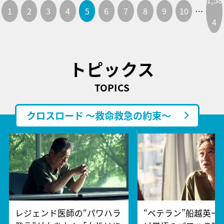
1,58
1
2
3
4
5
6
7
8
9
10
…
4
トピックス
TOPICS
クロスロード ～救命救急の約束～
レジェンド医師の“パワハラ
“ベテラン”船越英一