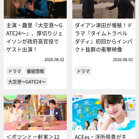
主演・趣里『大空港～G
ダイアン津田が増殖！ド
ATE24～』、厚切りジェ
ラマ『タイムトラベル
イソンが政府高官役で
ダディ』初回からインパ
ゲスト出演！
クト抜群の衝撃映像
2026.08.02
2026.08.02
ドラマ
番組情報
ドラマ
大空港～GATE24～
＜ポツンと一軒家＞12
ACEes・浮所飛貴が主