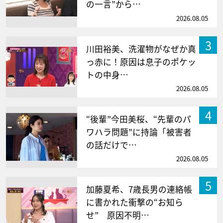
の一言”から…
2026.08.05
3
川田裕美、洗濯物がなぜか真
っ赤に！原因は息子のポケッ
トの中身…
2026.08.05
4
“後輩”今田美桜、“先輩のパ
ワハラ問題”に持論「被害者
の話だけで…
2026.08.05
5
加藤夏希、7歳長男の連絡帳
に書かれた衝撃の“お知ら
せ” 原因不明…