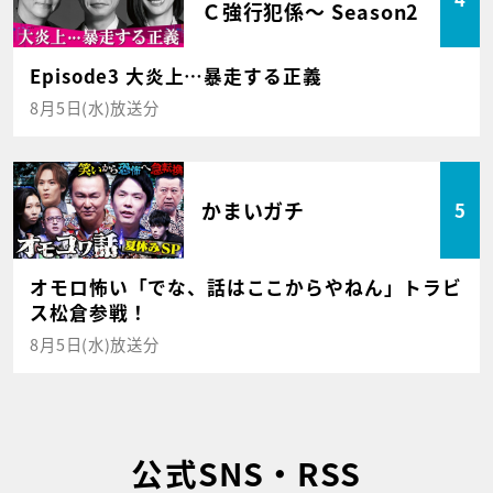
Ｃ強行犯係～ Season2
Episode3 大炎上…暴走する正義
8月5日(水)放送分
かまいガチ
5
オモロ怖い「でな、話はここからやねん」トラビ
ス松倉参戦！
8月5日(水)放送分
公式SNS・RSS