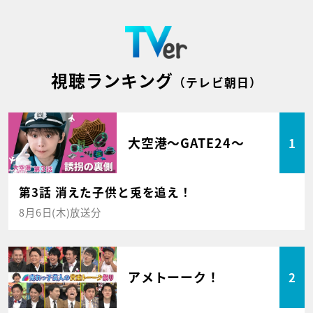
視聴ランキング
（テレビ朝日）
大空港～GATE24～
1
第3話 消えた子供と兎を追え！
8月6日(木)放送分
アメトーーク！
2