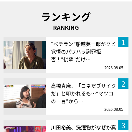
ランキング
RANKING
1
“ベテラン”船越英一郎がクビ
覚悟のパワハラ謝罪拒
否！“後輩”だけ…
2026.08.05
2
高橋真麻、「コネだブサイク
だ」と叩かれるも…“マツコ
の一言”から…
2026.08.05
3
川田裕美、洗濯物がなぜか真