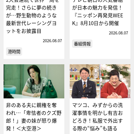
完走！さらに夢の続き
が日本の魅力を発信！
が…野生動物のような
『ニッポン再発見WEE
最新世代レーシングヨ
K』8月10日から開催
ットをお披露目
2026.08.07
2026.08.07
番組情報
港時間
非のある夫に親権を奪
マツコ、みずからの洗
われ…「卑怯者のクズ野
濯事情を明かし有吉お
郎！」妻の妹が怒り爆
どろき！私服で外出す
発！＜大空港＞
る際の“悩み”も語る