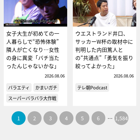
女子大生が初めての一
ウエストランド井口、
人暮らしで“恐怖体験”
サッカーW杯の取材中に
隣人が亡くなり…女性
判明した内田篤人と
の身に異変「バチ当た
の“共通点”「勇気を振り
ったんじゃないかな」
絞ってよかった」
2026.08.06
2026.08.06
バラエティ
かまいガチ
テレ朝Podcast
スーパーバラバラ大作戦
1
2
3
4
5
6
…
1,584