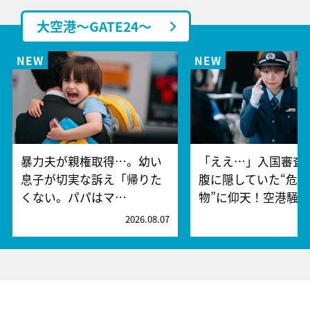
大空港～GATE24～
暴力夫が親権取得…。幼い
「ええ…」入国審査
息子が切実な訴え「帰りた
腹に隠していた“危険
くない。パパはマ…
物”に仰天！空港騒
2026.08.07
2