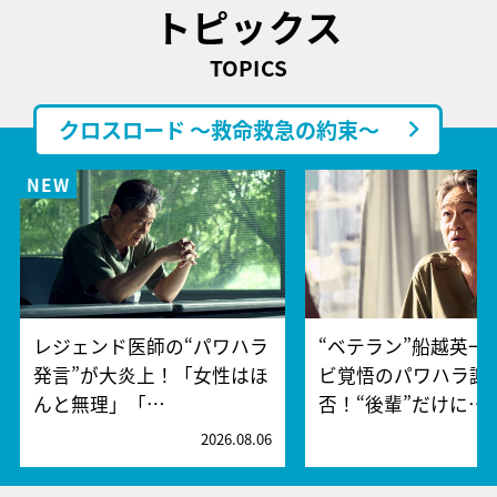
トピックス
TOPICS
クロスロード ～救命救急の約束～
レジェンド医師の“パワハラ
“ベテラン”船越英一
発言”が大炎上！「女性はほ
ビ覚悟のパワハラ謝
んと無理」「…
否！“後輩”だけに…
2026.08.06
2