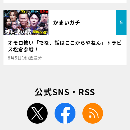
かまいガチ
5
オモロ怖い「でな、話はここからやねん」トラビ
ス松倉参戦！
8月5日(水)放送分
公式SNS・RSS
twitter
facebook
rss