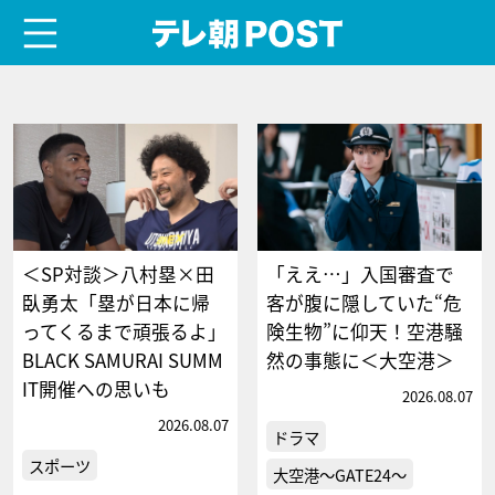
menu
テレ朝POST
＜SP対談＞八村塁×田
「ええ…」入国審査で
臥勇太「塁が日本に帰
客が腹に隠していた“危
ってくるまで頑張るよ」
険生物”に仰天！空港騒
BLACK SAMURAI SUMM
然の事態に＜大空港＞
IT開催への思いも
2026.08.07
2026.08.07
ドラマ
スポーツ
大空港～GATE24～