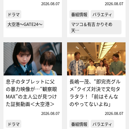
2026.08.07
2026.08.07
ドラマ
番組情報
バラエティ
大空港～GATE24～
マツコ＆有吉 かりそめ
天…
息子のタブレットに父
長嶋一茂、“即完売グル
の暴力映像が…“観察眼
メ”クイズ対決で文句タ
MAX”の主人公が見つけ
ラタラ！「前はそんな
た証拠動画＜大空港＞
のやってないよね」
2026.08.07
2026.08.07
ドラマ
番組情報
バラエティ