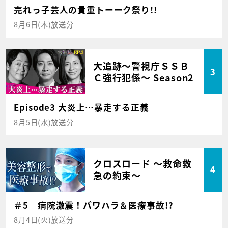
売れっ子芸人の貴重トーーク祭り!!
8月6日(木)放送分
大追跡～警視庁ＳＳＢ
3
Ｃ強行犯係～ Season2
Episode3 大炎上…暴走する正義
8月5日(水)放送分
クロスロード ～救命救
4
急の約束～
＃5 病院激震！パワハラ＆医療事故!?
8月4日(火)放送分