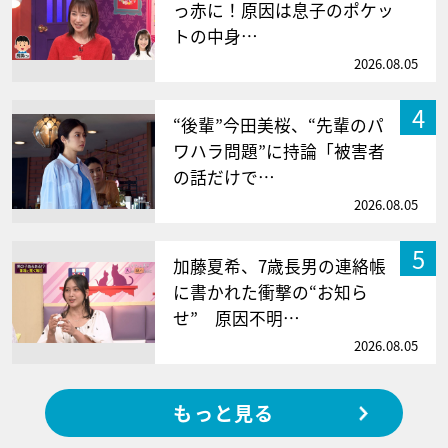
っ赤に！原因は息子のポケッ
トの中身…
2026.08.05
4
“後輩”今田美桜、“先輩のパ
ワハラ問題”に持論「被害者
の話だけで…
2026.08.05
5
加藤夏希、7歳長男の連絡帳
に書かれた衝撃の“お知ら
せ” 原因不明…
2026.08.05
もっと見る