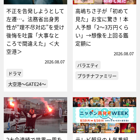
不正を告発しようとして
高嶋ちさ子が「初めて
左遷…。法務省出身男
見た」お宝に驚き！本
性が“理不尽対応”を受け
人予想「2～3万円くら
後悔を吐露「大事なと
い」→想像を上回る鑑
ころで間違えた」＜大
定額に
空港＞
2026.08.07
2026.08.07
バラエティ
ドラマ
プラチナファミリー
大空港～GATE24～
2大会連続で世界一周を
テレビ朝日の人気番組