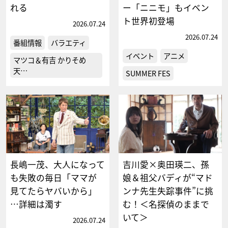
れる
ー「ニニモ」もイベン
ト世界初登場
2026.07.24
2026.07.24
番組情報
バラエティ
イベント
アニメ
マツコ＆有吉 かりそめ
天…
SUMMER FES
長嶋一茂、大人になって
吉川愛×奥田瑛二、孫
も失敗の毎日「ママが
娘＆祖父バディが“マド
見てたらヤバいから」
ンナ先生失踪事件”に挑
…詳細は濁す
む！＜名探偵のままで
いて＞
2026.07.24