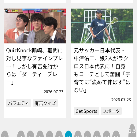
QuizKnock鶴崎、難問に
元サッカー日本代表・
対し見事なファインプレ
中澤佑二、娘2人がラク
ー！しかし有吉弘行か
ロス日本代表に！自身
らは「ダーティープレ
もコーチとして奮闘「子
ー」
育てに“褒めて伸ばす”は
ない」
2026.07.23
2026.07.23
バラエティ
有吉クイズ
Get Sports
スポーツ
1,5