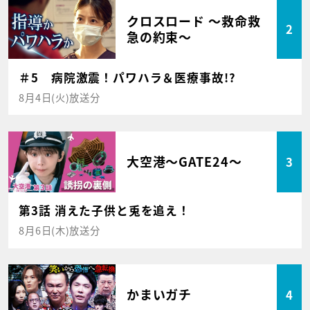
クロスロード ～救命救
2
急の約束～
＃5 病院激震！パワハラ＆医療事故!?
8月4日(火)放送分
大空港～GATE24～
3
第3話 消えた子供と兎を追え！
8月6日(木)放送分
かまいガチ
4