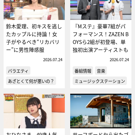
鈴木愛理、初キスを逃し
『Mステ』豪華7組がパ
たカップルに持論！女
フォーマンス！ZAZEN B
子がやるべき“リカバリ
OYSら2組が初登場、単
ー”に男性陣感服
独初出演アーティストも
2026.07.24
2026.07.24
バラエティ
番組情報
音楽
あざとくて何が悪いの？
ミュージックステーション
おひなさま、49歳人気
サーフボードから出たゴ