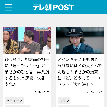
menu
テレ朝POST
ひろゆき、初対面の相手
メインキャストも信じ
に「思ったより…」と
られないほどの大どんで
まさかのひと言！再共演
ん返し！まさかの顛末
するも失言連発「失礼
に「ど、どうして…」＜
やねん！」
ドラマ『大空港』＞
2026.07.25
2026.07.25
バラエティ
ドラマ