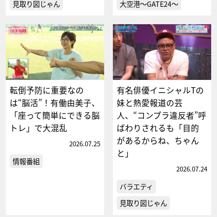
見取り図じゃん
大空港～GATE24～
転倒予防に重要なの
有名俳優イニシャルTの
は“脳活”！有働由美子、
妹と熱愛報道の芸
「座って簡単にできる脳
人、“コンプラ違反者”呼
トレ」で大混乱
ばわりされるも「目的
があるからね、ちゃん
2026.07.25
と」
情報番組
2026.07.24
バラエティ
見取り図じゃん