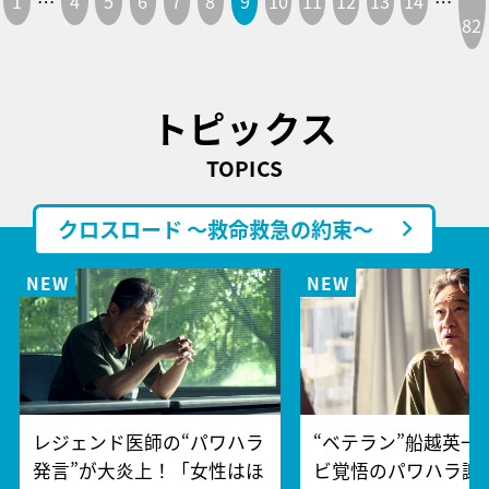
1
…
4
5
6
7
8
9
10
11
12
13
14
…
82
トピックス
TOPICS
クロスロード ～救命救急の約束～
レジェンド医師の“パワハラ
“ベテラン”船越英一
発言”が大炎上！「女性はほ
ビ覚悟のパワハラ謝