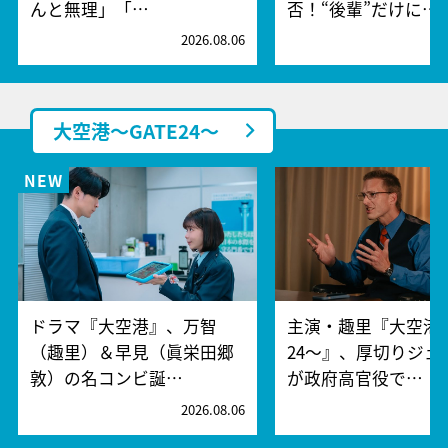
んと無理」「…
否！“後輩”だけに…
2026.08.06
2
大空港～GATE24～
ドラマ『大空港』、万智
主演・趣里『大空港～
（趣里）＆早見（眞栄田郷
24～』、厚切りジェ
敦）の名コンビ誕…
が政府高官役で…
2026.08.06
2