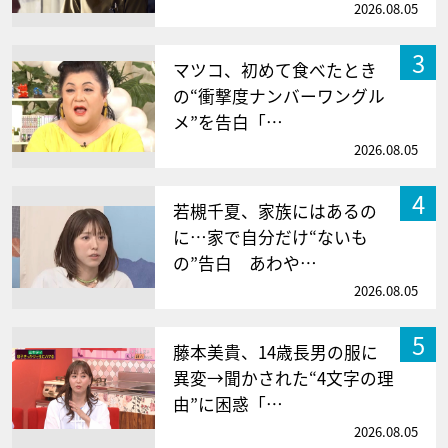
2026.08.05
3
マツコ、初めて食べたとき
の“衝撃度ナンバーワングル
メ”を告白「…
2026.08.05
4
若槻千夏、家族にはあるの
に…家で自分だけ“ないも
の”告白 あわや…
2026.08.05
5
藤本美貴、14歳長男の服に
異変→聞かされた“4文字の理
由”に困惑「…
2026.08.05