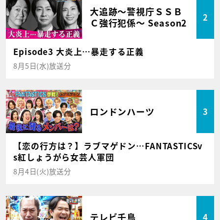
大追跡～警視庁ＳＳＢ
2
Ｃ強行犯係～ Season2
Episode3 大炎上…暴走する正義
8月5日(水)放送分
ロンドンハーツ
3
【恋の行方は？】ラブマゲドン…FANTASTICSv
s紅しょうがら女芸人軍団
8月4日(火)放送分
テレビ千鳥
4