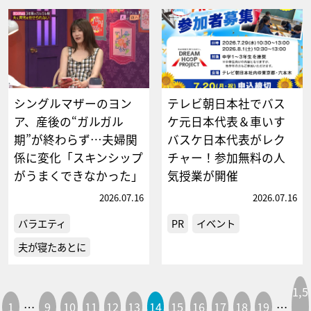
シングルマザーのヨン
テレビ朝日本社でバス
ア、産後の“ガルガル
ケ元日本代表＆車いす
期”が終わらず…夫婦関
バスケ日本代表がレク
係に変化「スキンシップ
チャー！参加無料の人
がうまくできなかった」
気授業が開催
2026.07.16
2026.07.16
バラエティ
PR
イベント
夫が寝たあとに
1,5
1
…
9
10
11
12
13
14
15
16
17
18
19
…