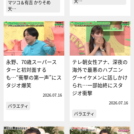
天…
マツコ＆有吉 かりそめ
天…
永野、70歳スーパース
テレ朝女性アナ、深夜の
ターと初対面する
海外で最悪のハプニン
も…“衝撃の第一声”にス
グ→イケメンに話しかけ
タジオ爆笑
られ…一部始終にスタ
ジオ衝撃
2026.07.16
2026.07.16
バラエティ
バラエティ