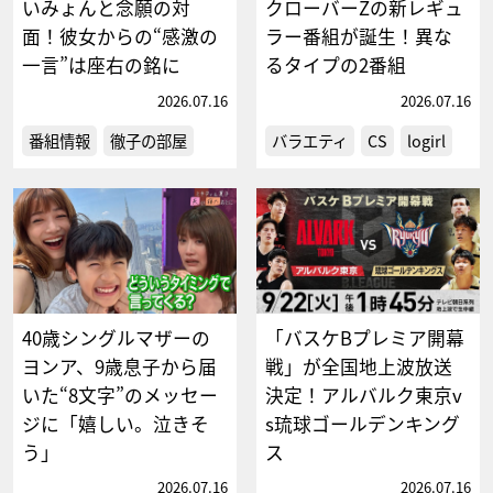
いみょんと念願の対
クローバーZの新レギュ
面！彼女からの“感激の
ラー番組が誕生！異な
一言”は座右の銘に
るタイプの2番組
2026.07.16
2026.07.16
番組情報
徹子の部屋
バラエティ
CS
logirl
40歳シングルマザーの
「バスケBプレミア開幕
ヨンア、9歳息子から届
戦」が全国地上波放送
いた“8文字”のメッセー
決定！アルバルク東京v
ジに「嬉しい。泣きそ
s琉球ゴールデンキング
う」
ス
2026.07.16
2026.07.16