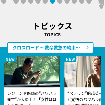
82
トピックス
TOPICS
クロスロード ～救命救急の約束～
レジェンド医師の“パワハラ
“ベテラン”船越英一
発言”が大炎上！「女性はほ
ビ覚悟のパワハラ謝