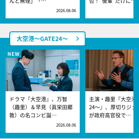
んと無理」「…
否！“後輩”だけに…
2026.08.06
2
大空港～GATE24～
ドラマ『大空港』、万智
主演・趣里『大空港～
（趣里）＆早見（眞栄田郷
24～』、厚切りジェ
敦）の名コンビ誕…
が政府高官役で…
2026.08.06
2