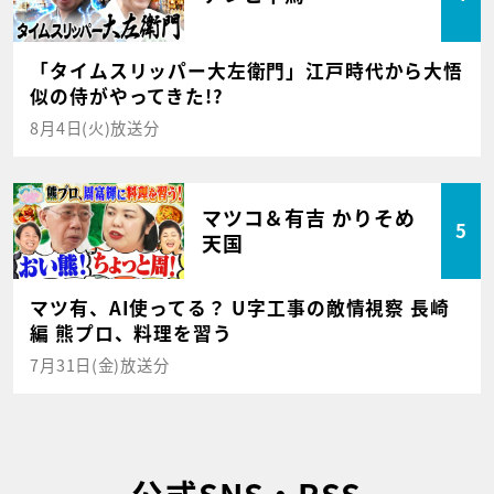
「タイムスリッパー大左衛門」江戸時代から大悟
似の侍がやってきた!?
8月4日(火)放送分
マツコ＆有吉 かりそめ
5
天国
マツ有、AI使ってる？ U字工事の敵情視察 長崎
編 熊プロ、料理を習う
7月31日(金)放送分
公式SNS・RSS