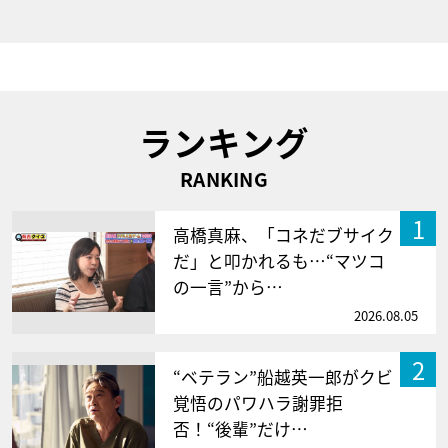
ランキング
RANKING
1
高橋真麻、「コネだブサイク
だ」と叩かれるも…“マツコ
の一言”から…
2026.08.05
2
“ベテラン”船越英一郎がクビ
覚悟のパワハラ謝罪拒
否！“後輩”だけ…