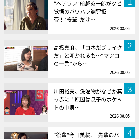
1
“ベテラン”船越英一郎がクビ
覚悟のパワハラ謝罪拒
否！“後輩”だけ…
2026.08.05
2
高橋真麻、「コネだブサイク
だ」と叩かれるも…“マツコ
の一言”から…
2026.08.05
3
川田裕美、洗濯物がなぜか真
っ赤に！原因は息子のポケッ
トの中身…
2026.08.05
4
“後輩”今田美桜、“先輩のパ