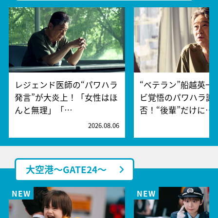
レジェンド医師の“パワハラ
“ベテラン”船越英一
発言”が大炎上！「女性はほ
ビ覚悟のパワハラ謝
んと無理」「…
否！“後輩”だけに…
2026.08.06
2
大空港～GATE24～