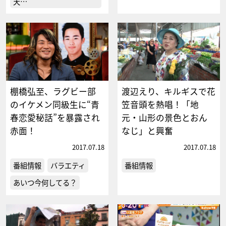
天…
棚橋弘至、ラグビー部
渡辺えり、キルギスで花
のイケメン同級生に“青
笠音頭を熱唱！「地
春恋愛秘話”を暴露され
元・山形の景色とおん
赤面！
なじ」と興奮
2017.07.18
2017.07.18
番組情報
バラエティ
番組情報
あいつ今何してる？