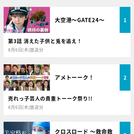
大空港～GATE24～
1
第3話 消えた子供と兎を追え！
8月6日(木)放送分
アメトーーク！
2
売れっ子芸人の貴重トーーク祭り!!
8月6日(木)放送分
クロスロード ～救命救