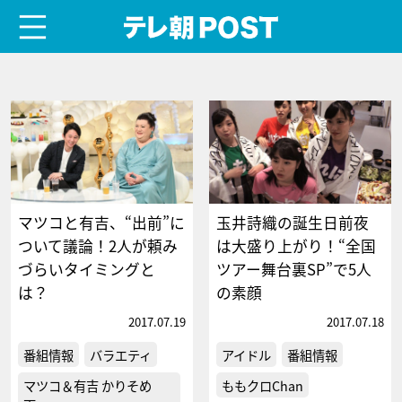
menu
テレ朝POST
マツコと有吉、“出前”に
玉井詩織の誕生日前夜
ついて議論！2人が頼み
は大盛り上がり！“全国
づらいタイミングと
ツアー舞台裏SP”で5人
は？
の素顔
2017.07.19
2017.07.18
番組情報
バラエティ
アイドル
番組情報
マツコ＆有吉 かりそめ
ももクロChan