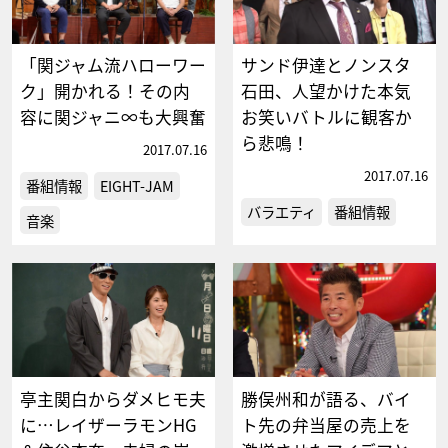
「関ジャム流ハローワー
サンド伊達とノンスタ
ク」開かれる！その内
石田、人望かけた本気
容に関ジャニ∞も大興奮
お笑いバトルに観客か
ら悲鳴！
2017.07.16
2017.07.16
番組情報
EIGHT-JAM
バラエティ
番組情報
音楽
亭主関白からダメヒモ夫
勝俣州和が語る、バイ
に…レイザーラモンHG
ト先の弁当屋の売上を