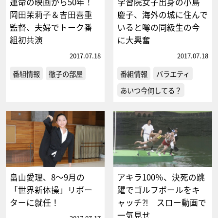
運命の映画から50年！
学習院女子出身の小島
岡田茉莉子＆吉田喜重
慶子、海外の城に住んで
監督、夫婦でトーク番
いると噂の同級生の今
組初共演
に大興奮
2017.07.18
2017.07.18
番組情報
徹子の部屋
番組情報
バラエティ
あいつ今何してる？
畠山愛理、8～9月の
アキラ100％、決死の跳
「世界新体操」リポー
躍でゴルフボールをキ
ターに就任！
ャッチ⁈ スロー動画で
一気見せ