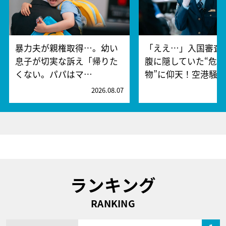
暴力夫が親権取得…。幼い
「ええ…」入国審査
息子が切実な訴え「帰りた
腹に隠していた“危険
くない。パパはマ…
物”に仰天！空港騒
2026.08.07
2
ランキング
RANKING