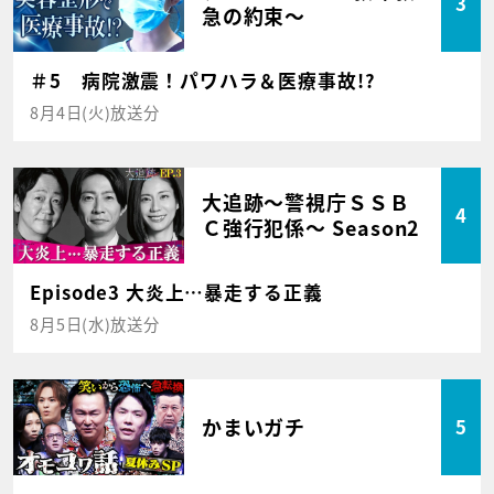
3
急の約束～
＃5 病院激震！パワハラ＆医療事故!?
8月4日(火)放送分
大追跡～警視庁ＳＳＢ
4
Ｃ強行犯係～ Season2
Episode3 大炎上…暴走する正義
8月5日(水)放送分
かまいガチ
5