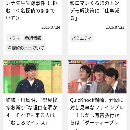
ンナ先生失踪事件”に挑
和ロマンくるまのトン
む！＜名探偵のままで
デモ解決策に「仕事減
いて＞
る」
2026.07.24
2026.07.23
ドラマ
番組情報
バラエティ
名探偵のままでいて
麒麟・川島明、“楽屋挨
QuizKnock鶴崎、難問に
拶お断り”な理由を明か
対し見事なファインプレ
す それでも来る人は
ー！しかし有吉弘行か
「むしろマイナス」
らは「ダーティープレ
ー」