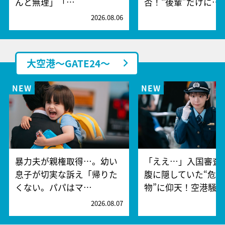
んと無理」「…
否！“後輩”だけに…
2026.08.06
2
大空港～GATE24～
暴力夫が親権取得…。幼い
「ええ…」入国審査
息子が切実な訴え「帰りた
腹に隠していた“危険
くない。パパはマ…
物”に仰天！空港騒
2026.08.07
2