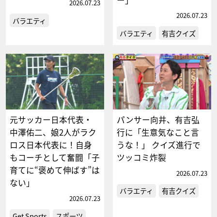
2026.07.23
2026.07.23
バラエティ
バラエティ
有吉クイズ
元サッカー日本代表・
パンサー向井、有吉弘
中澤佑二、娘2人がラク
行に「生意気なこと言
ロス日本代表に！自身
うな！」 クイズ進行で
もコーチとして奮闘「子
ツッコミ炸裂
育てに“褒めて伸ばす”は
2026.07.23
ない」
バラエティ
有吉クイズ
2026.07.23
Get Sports
スポーツ