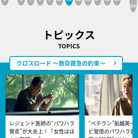
84
トピックス
TOPICS
クロスロード ～救命救急の約束～
レジェンド医師の“パワハラ
“ベテラン”船越英一
発言”が大炎上！「女性はほ
ビ覚悟のパワハラ謝