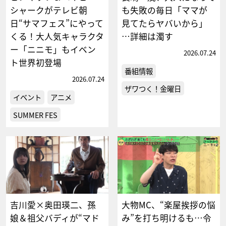
シャークがテレビ朝
も失敗の毎日「ママが
日“サマフェス”にやって
見てたらヤバいから」
くる！大人気キャラクタ
…詳細は濁す
ー「ニニモ」もイベン
2026.07.24
ト世界初登場
番組情報
2026.07.24
ザワつく！金曜日
イベント
アニメ
SUMMER FES
吉川愛×奥田瑛二、孫
大物MC、“楽屋挨拶の悩
娘＆祖父バディが“マド
み”を打ち明けるも…令