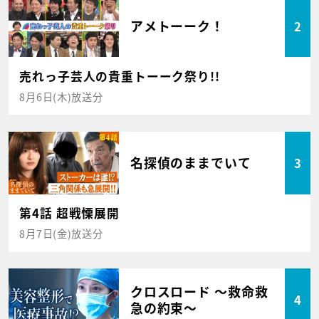
アメトーーク！
2
売れっ子芸人の貴重トーーク祭り!!
8月6日(木)放送分
名探偵のままでいて
3
第4話 超戦慄展開
8月7日(金)放送分
クロスロード ～救命救
4
急の約束～