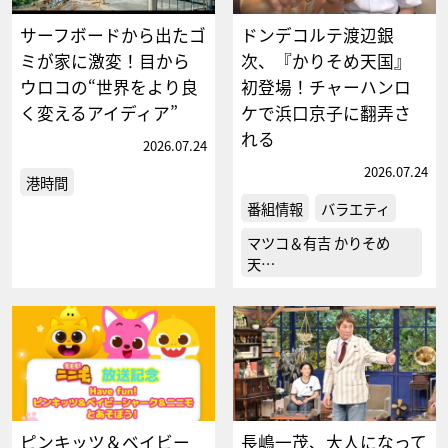
サーフボードから出たゴ
ドンデコルテ渡辺銀
ミが家に激変！目から
次、『かりそめ天国』
ウロコの“世界をより良
初登場！チャーハンロ
く変えるアイディア”
ケで浜口京子に翻弄さ
れる
2026.07.24
2026.07.24
港時間
番組情報
バラエティ
マツコ＆有吉 かりそめ
天…
ピンキッツ＆ベイビー
長嶋一茂、大人になって