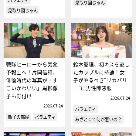
見取り図じゃん
見取り図じゃん
戦隊ヒーローから気象
鈴木愛理、初キスを逃し
予報士へ！片岡信和、
たカップルに持論！女
俳優時代の写真が「す
子がやるべき“リカバリ
ごいかわいい」黒柳徹
ー”に男性陣感服
子も釘付け
2026.07.24
2026.07.24
バラエティ
徹子の部屋
バラエティ
あざとくて何が悪いの？