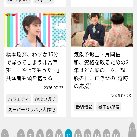
橋本環奈、わずか15分
気象予報士・片岡信
で帰ってしまう非常事
和、資格を取るための2
態 「やってもうた…」
年はどん底の日々。試
共演者も頭を抱える
験の日、亡き父の“奇跡
の応援”
2026.07.23
2026.07.23
バラエティ
かまいガチ
番組情報
徹子の部屋
スーパーバラバラ大作戦
1,5
1
…
6
7
8
9
10
11
12
13
14
15
16
…