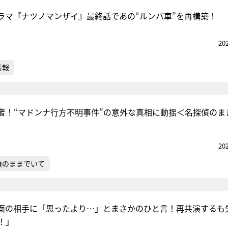
ラマ『ナツノマンザイ』最終話であの“ルンバ車”を再構築！
20
情報
者！“マドンナ行方不明事件”の意外な真相に動揺＜名探偵のま
20
偵のままでいて
面の相手に「思ったより…」とまさかのひと言！再共演するも
！」