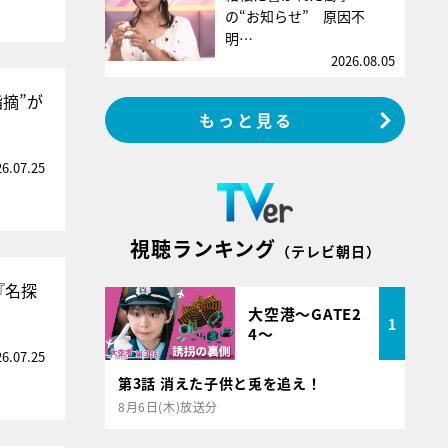
の“お知らせ” 原因不
明…
2026.08.05
摘”が
もっと見る
26.07.25
視聴ランキング
（テレビ朝日）
『名探
大空港～GATE2
1
4～
26.07.25
第3話 消えた子供と兎を追え！
8月6日(木)放送分