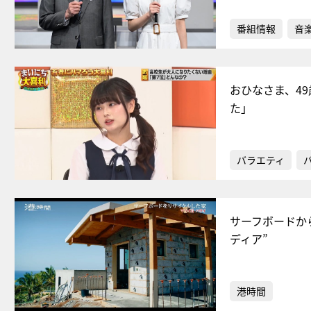
番組情報
音
おひなさま、4
た」
バラエティ
サーフボードか
ディア”
港時間