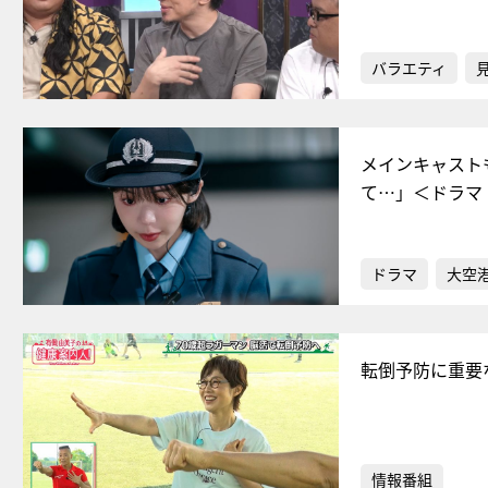
バラエティ
メインキャスト
て…」＜ドラマ
ドラマ
大空港
転倒予防に重要
情報番組