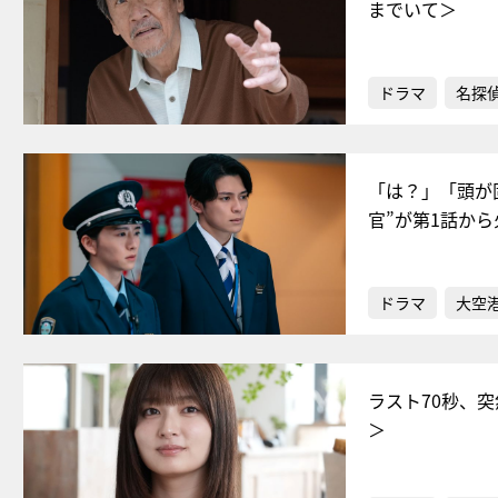
までいて＞
ドラマ
名探
「は？」「頭が
官”が第1話か
ドラマ
大空港
ラスト70秒、
＞