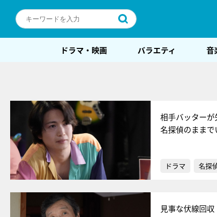
ドラマ・映画
バラエティ
音
相手バッターが
名探偵のままで
ドラマ
名探
見事な伏線回収