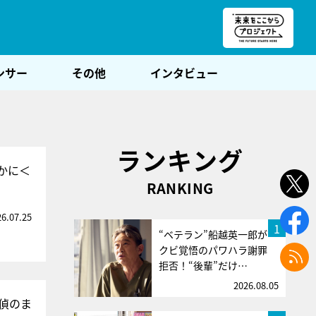
朝POST
ンサー
その他
インタビュー
ランキング
かに＜
RANKING
26.07.25
1
“ベテラン”船越英一郎が
クビ覚悟のパワハラ謝罪
拒否！“後輩”だけ…
2026.08.05
偵のま