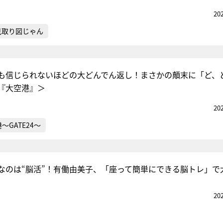
20
見取り図じゃん
も信じられないほどの大どんでん返し！まさかの顛末に「ど、
『大空港』＞
20
～GATE24～
なのは“脳活”！有働由美子、「座って簡単にできる脳トレ」で
20