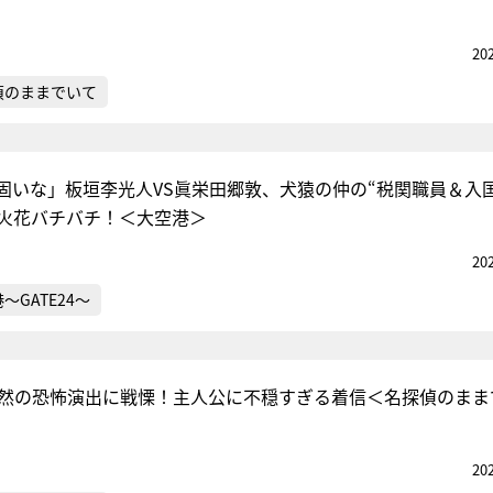
20
偵のままでいて
固いな」板垣李光人VS眞栄田郷敦、犬猿の仲の“税関職員＆入
ら火花バチバチ！＜大空港＞
20
～GATE24～
突然の恐怖演出に戦慄！主人公に不穏すぎる着信＜名探偵のまま
20