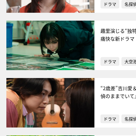
ドラマ
名探
趣里演じる“独
痛快な新ドラマ
ドラマ
大空港
“2歳差”吉川
偵のままでいて
ドラマ
名探