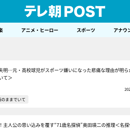
テレ
楽
アニメ・ヒーロー
スポーツ
アナウ
失明…元・高校球児がスポーツ嫌いになった悲痛な理由が明ら
いて＞
20
偵のままでいて
！主人公の思い込みを覆す“71歳名探偵”奥田瑛二の推理＜名探