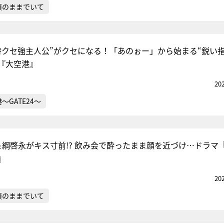
偵のままでいて
特クセ強主人公”がクセになる！「あのぉー」から始まる“鋭い指
『大空港』
20
～GATE24～
愛＆綱啓永がキス寸前!? 飲み会で酔ったまま顔を近づけ…ドラマ
』
20
偵のままでいて