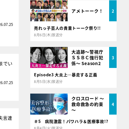
アメトーーク！
2
26.07.25
売れっ子芸人の貴重トーーク祭り!!
8月6日(木)放送分
大追跡～警視庁
ＳＳＢＣ強行犯
3
までい
係～ Season2
Episode3 大炎上…暴走する正義
8月5日(水)放送分
26.07.25
クロスロード ～
救命救急の約束
4
～
失言連
＃5 病院激震！パワハラ＆医療事故!?
8月4日(火)放送分