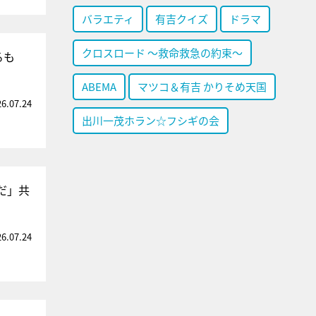
バラエティ
有吉クイズ
ドラマ
クロスロード ～救命救急の約束～
るも
ABEMA
マツコ＆有吉 かりそめ天国
26.07.24
出川一茂ホラン☆フシギの会
だ」共
26.07.24