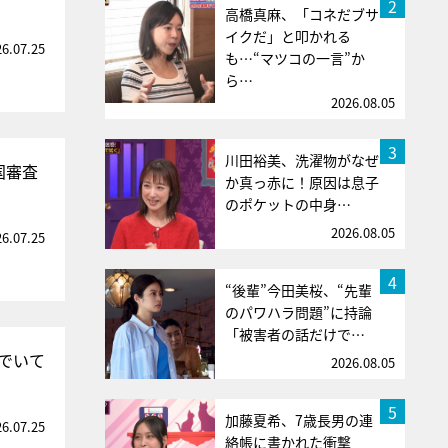
2
高橋真麻、「コネだブサ
イクだ」と叩かれる
26.07.25
も…“マツコの一言”か
ら…
2026.08.05
3
川田裕美、洗濯物がなぜ
国審査
か真っ赤に！原因は息子
のポケットの中身…
2026.08.05
26.07.25
4
“後輩”今田美桜、“先輩
のパワハラ問題”に持論
「被害者の話だけで…
でいて
2026.08.05
5
加藤夏希、7歳長男の連
26.07.25
絡帳に書かれた衝撃