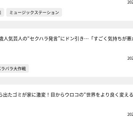
20
楽
ミュージックステーション
9歳人気芸人の“セクハラ発言”にドン引き…「すごく気持ちが悪
20
バラバラ大作戦
ら出たゴミが家に激変！目からウロコの“世界をより良く変え
20