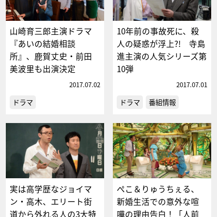
山崎育三郎主演ドラマ
10年前の事故死に、殺
『あいの結婚相談
人の疑惑が浮上?! 寺島
所』、鹿賀丈史・前田
進主演の人気シリーズ第
美波里も出演決定
10弾
2017.07.02
2017.07.01
ドラマ
ドラマ
番組情報
実は高学歴なジョイマ
ぺこ＆りゅうちぇる、
ン・高木、エリート街
新婚生活での意外な喧
道から外れる人の3大特
嘩の理由告白！「人前