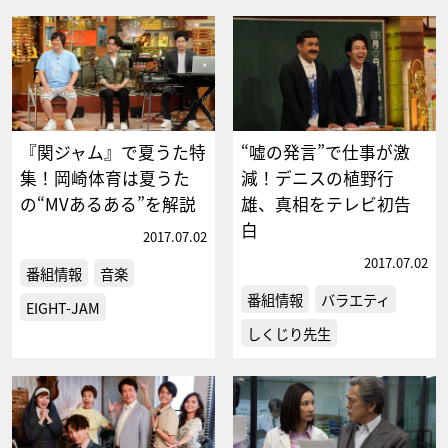
『関ジャム』で夏うた特
“嘘の発言”で仕事が激
集！岡崎体育は夏うた
減！デニスの植野行
の“MVあるある”を解説
雄、真相をテレビ初告
白
2017.07.02
2017.07.02
番組情報
音楽
番組情報
バラエティ
EIGHT-JAM
しくじり先生