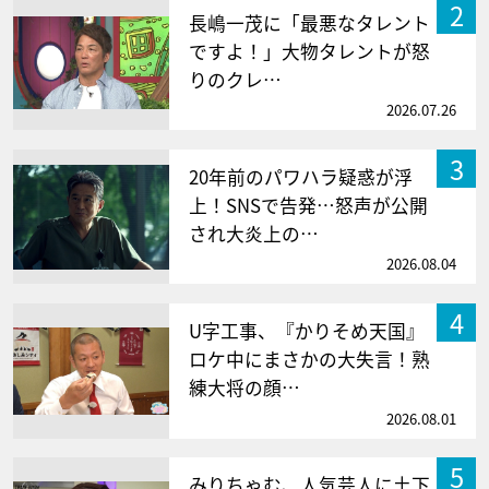
2
長嶋一茂に「最悪なタレント
ですよ！」大物タレントが怒
りのクレ…
2026.07.26
3
20年前のパワハラ疑惑が浮
上！SNSで告発…怒声が公開
され大炎上の…
2026.08.04
4
U字工事、『かりそめ天国』
ロケ中にまさかの大失言！熟
練大将の顔…
2026.08.01
5
みりちゃむ、人気芸人に土下