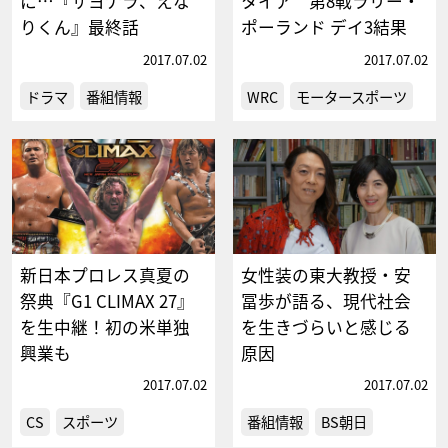
に…『サヨナラ、えな
タイア 第8戦ラリー・
りくん』最終話
ポーランド デイ3結果
2017.07.02
2017.07.02
ドラマ
番組情報
WRC
モータースポーツ
新日本プロレス真夏の
女性装の東大教授・安
祭典『G1 CLIMAX 27』
冨歩が語る、現代社会
を生中継！初の米単独
を生きづらいと感じる
興業も
原因
2017.07.02
2017.07.02
CS
スポーツ
番組情報
BS朝日