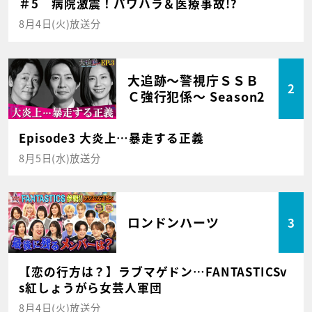
＃5 病院激震！パワハラ＆医療事故!?
8月4日(火)放送分
大追跡～警視庁ＳＳＢ
2
Ｃ強行犯係～ Season2
Episode3 大炎上…暴走する正義
8月5日(水)放送分
ロンドンハーツ
3
【恋の行方は？】ラブマゲドン…FANTASTICSv
s紅しょうがら女芸人軍団
8月4日(火)放送分