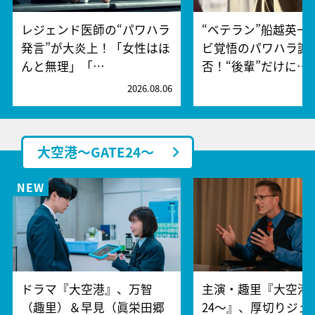
レジェンド医師の“パワハラ
“ベテラン”船越英一
発言”が大炎上！「女性はほ
ビ覚悟のパワハラ謝
んと無理」「…
否！“後輩”だけに…
2026.08.06
2
大空港～GATE24～
ドラマ『大空港』、万智
主演・趣里『大空港～
（趣里）＆早見（眞栄田郷
24～』、厚切りジェ