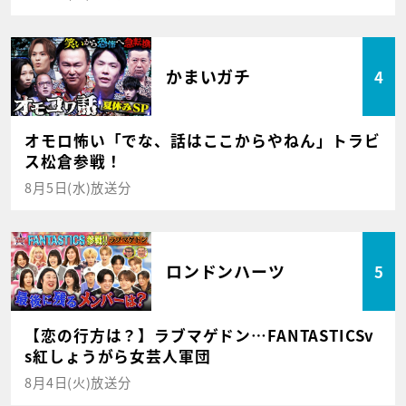
かまいガチ
4
オモロ怖い「でな、話はここからやねん」トラビ
ス松倉参戦！
8月5日(水)放送分
ロンドンハーツ
5
【恋の行方は？】ラブマゲドン…FANTASTICSv
s紅しょうがら女芸人軍団
8月4日(火)放送分