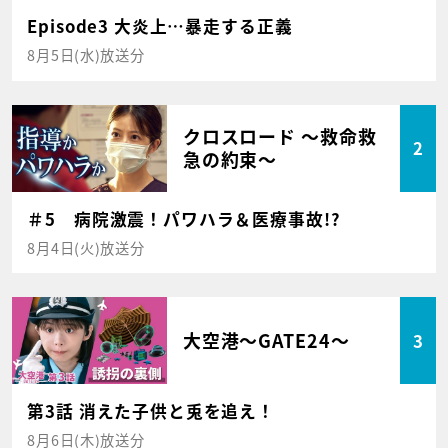
Episode3 大炎上…暴走する正義
8月5日(水)放送分
クロスロード ～救命救
2
急の約束～
＃5 病院激震！パワハラ＆医療事故!?
8月4日(火)放送分
大空港～GATE24～
3
第3話 消えた子供と兎を追え！
8月6日(木)放送分