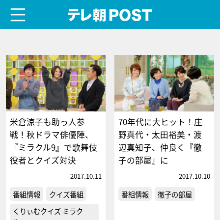
menu
テレ朝POST
米倉涼子も助っ人参
70年代に大ヒット！庄
戦！秋ドラマ俳優陣、
野真代・太田裕美・渡
『ミラクル9』で歌舞伎
辺真知子、仲良く『徹
役者とクイズ対決
子の部屋』に
2017.10.11
2017.10.10
番組情報
クイズ番組
番組情報
徹子の部屋
くりぃむクイズ ミラク