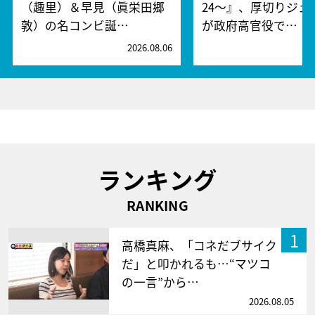
（趣里）＆早見（眞栄田郷
24～』、厚切りジェ
敦）の名コンビ誕…
が政府高官役で…
2026.08.06
2
ランキング
RANKING
1
高橋真麻、「コネだブサイク
だ」と叩かれるも…“マツコ
の一言”から…
2026.08.05