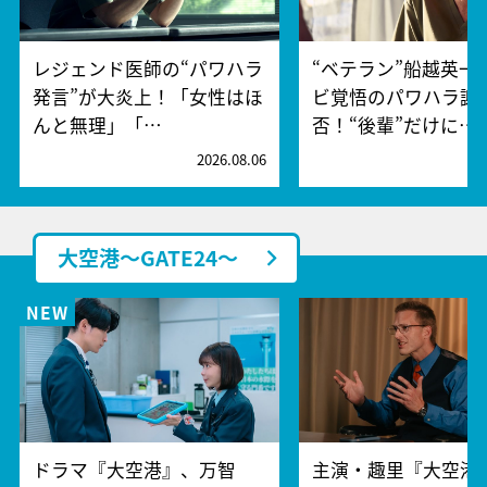
レジェンド医師の“パワハラ
“ベテラン”船越英一
発言”が大炎上！「女性はほ
ビ覚悟のパワハラ謝
んと無理」「…
否！“後輩”だけに…
2026.08.06
2
大空港～GATE24～
ドラマ『大空港』、万智
主演・趣里『大空港～