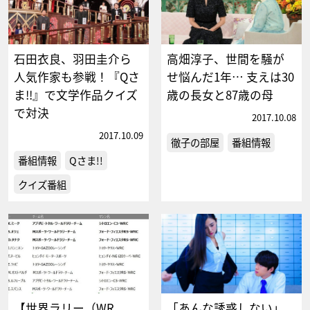
石田衣良、羽田圭介ら
高畑淳子、世間を騒が
人気作家も参戦！『Qさ
せ悩んだ1年… 支えは30
ま!!』で文学作品クイズ
歳の長女と87歳の母
で対決
2017.10.08
2017.10.09
徹子の部屋
番組情報
番組情報
Qさま!!
クイズ番組
【世界ラリー（WR
「あんな誘惑しない」