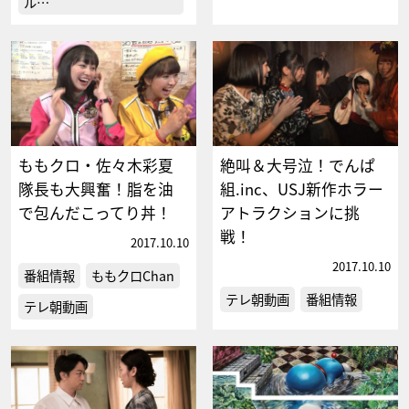
ル…
ももクロ・佐々木彩夏
絶叫＆大号泣！でんぱ
隊長も大興奮！脂を油
組.inc、USJ新作ホラー
で包んだこってり丼！
アトラクションに挑
戦！
2017.10.10
2017.10.10
番組情報
ももクロChan
テレ朝動画
番組情報
テレ朝動画