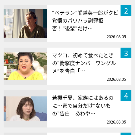
2
“ベテラン”船越英一郎がクビ
覚悟のパワハラ謝罪拒
否！“後輩”だけ…
2026.08.05
3
マツコ、初めて食べたとき
の“衝撃度ナンバーワングル
メ”を告白「…
2026.08.05
4
若槻千夏、家族にはあるの
に…家で自分だけ“ないも
の”告白 あわや…
2026.08.05