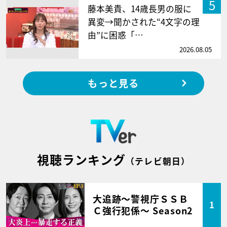
5
藤本美貴、14歳長男の服に
異変→聞かされた“4文字の理
由”に困惑「…
2026.08.05
もっと見る
視聴ランキング
（テレビ朝日）
大追跡～警視庁ＳＳＢ
1
Ｃ強行犯係～ Season2