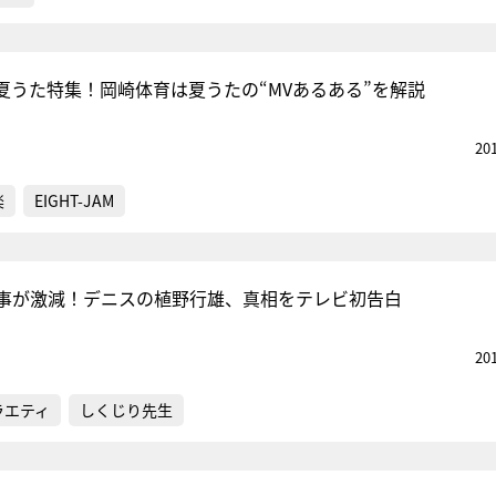
夏うた特集！岡崎体育は夏うたの“MVあるある”を解説
20
楽
EIGHT-JAM
仕事が激減！デニスの植野行雄、真相をテレビ初告白
20
ラエティ
しくじり先生