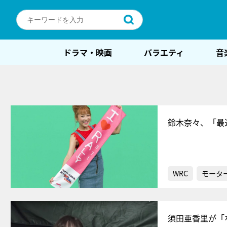
ドラマ・映画
バラエティ
音
鈴木奈々、「最
WRC
モータ
須田亜香里が「