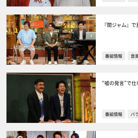
『関ジャム』で
番組情報
音
“嘘の発言”で
番組情報
バ