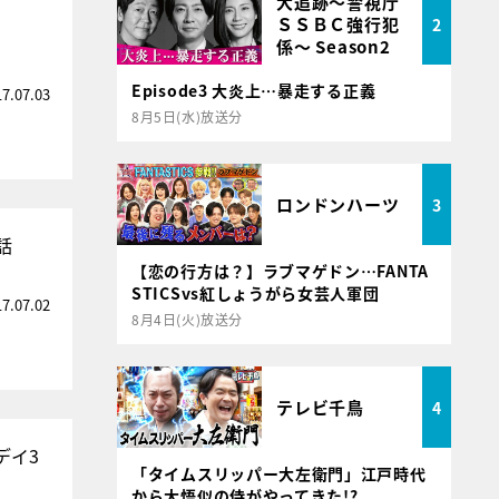
大追跡～警視庁
ＳＳＢＣ強行犯
2
係～ Season2
Episode3 大炎上…暴走する正義
17.07.03
8月5日(水)放送分
ロンドンハーツ
3
話
【恋の行方は？】ラブマゲドン…FANTA
STICSvs紅しょうがら女芸人軍団
17.07.02
8月4日(火)放送分
テレビ千鳥
4
デイ3
「タイムスリッパー大左衛門」江戸時代
から大悟似の侍がやってきた!?