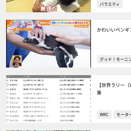
バラエティ
かわいいペンギ
グッド！モーニ
【世界ラリー（
果
WRC
モータ