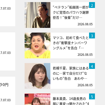
2
“ベテラン”船越英一郎が
17.07.03
クビ覚悟のパワハラ謝罪
拒否！“後輩”だけ…
2026.08.05
3
マツコ、初めて食べたと
きの“衝撃度ナンバーワ
ングルメ”を告白「…
17.07.03
2026.08.05
4
若槻千夏、家族にはある
のに…家で自分だけ“な
いもの”告白 あわや…
ラ0円
2026.08.05
5
藤本美貴、14歳長男の
17.07.03
服に異変→聞かされた“4