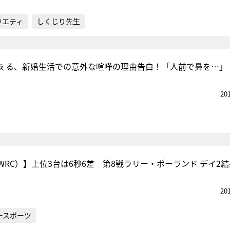
ラエティ
しくじり先生
ぇる、新婚生活での意外な喧嘩の理由告白！「人前で鼻を…」
20
RC）】上位3台は6秒6差 第8戦ラリー・ポーランド デイ2結
20
ースポーツ