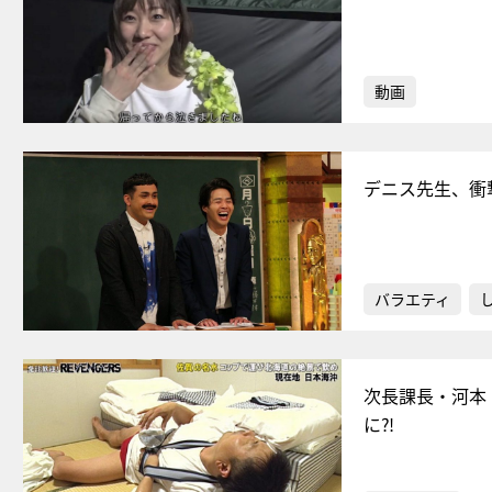
動画
デニス先生、衝
バラエティ
次長課長・河本
に⁈