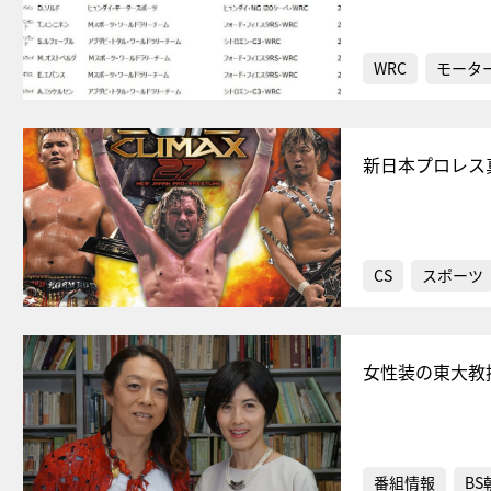
WRC
モータ
新日本プロレス真
CS
スポーツ
女性装の東大教
番組情報
BS