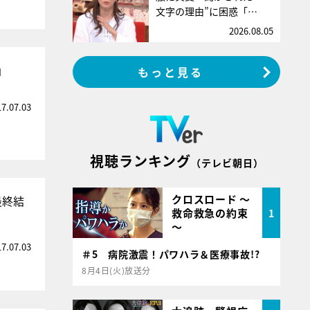
文字の理由”に困惑「…
2026.08.05
」
もっと見る
17.07.03
視聴ランキング
（テレビ朝日）
クロスロード ～
最終結
救命救急の約束
1
～
17.07.03
＃5 病院激震！パワハラ＆医療事故!?
8月4日(火)放送分