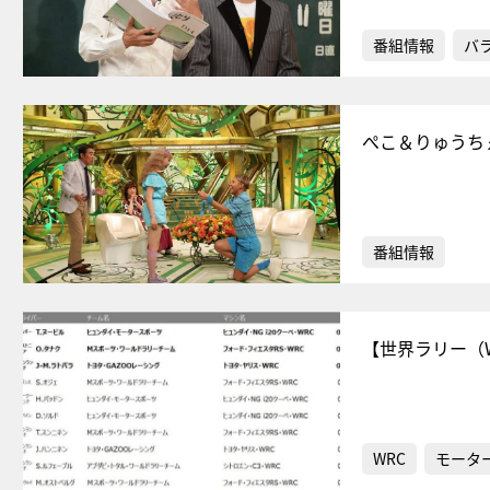
番組情報
バ
ぺこ＆りゅうち
番組情報
【世界ラリー（W
WRC
モータ