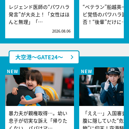
レジェンド医師の“パワハラ
“ベテラン”船越英一
発言”が大炎上！「女性はほ
ビ覚悟のパワハラ謝
んと無理」「…
否！“後輩”だけに…
2026.08.06
2
大空港～GATE24～
暴力夫が親権取得…。幼い
「ええ…」入国審査
息子が切実な訴え「帰りた
腹に隠していた“危険
くない。パパはマ…
物”に仰天！空港騒