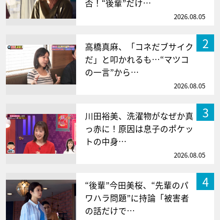
否！“後輩”だけ…
2026.08.05
2
高橋真麻、「コネだブサイク
だ」と叩かれるも…“マツコ
の一言”から…
2026.08.05
3
川田裕美、洗濯物がなぜか真
っ赤に！原因は息子のポケッ
トの中身…
2026.08.05
4
“後輩”今田美桜、“先輩のパ
ワハラ問題”に持論「被害者
の話だけで…