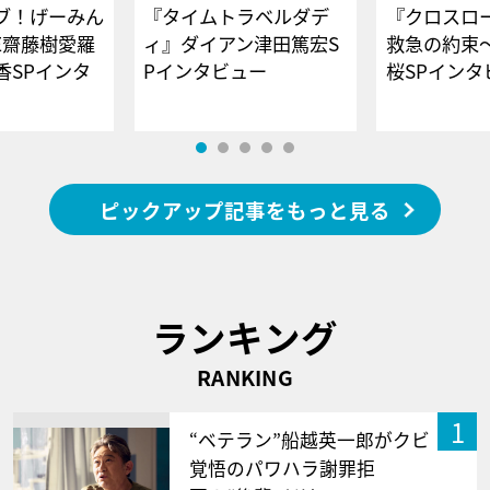
ブ！げーみん
『タイムトラベルダデ
『クロスロー
E齋藤樹愛羅
ィ』ダイアン津田篤宏S
救急の約束
香SPインタ
Pインタビュー
桜SPイ
ピックアップ記事をもっと見る
ランキング
RANKING
1
“ベテラン”船越英一郎がクビ
覚悟のパワハラ謝罪拒