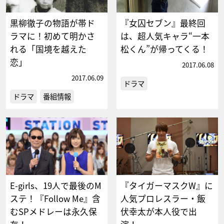
黒柳徹子の物語が帯ド
『女囚セブン』最終回
ラマに！初めて明かさ
は、超人気キャラ“一本
れる「国境を越えた
松くん”が帰ってくる！
恋」
2017.06.08
2017.06.09
ドラマ
ドラマ
番組情報
E-girls、19人で最後のM
『タイガーマスクW』に
ステ！『Follow Me』含
人気プロレスラー・飯
むSPメドレーは永久保
伏幸太が本人役で出