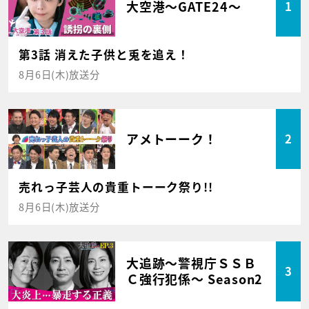
大空港～GATE24～
1
第3話 消えた子供と兎を追え！
8月6日(木)放送分
アメトーーク！
2
売れっ子芸人の貴重トーーク祭り!!
8月6日(木)放送分
大追跡～警視庁ＳＳＢ
3
Ｃ強行犯係～ Season2