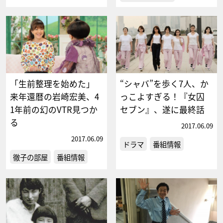
「生前整理を始めた」
“シャバ”を歩く7人、か
来年還暦の岩崎宏美、4
っこよすぎる！『女囚
1年前の幻のVTR見つか
セブン』、遂に最終話
る
2017.06.09
2017.06.09
ドラマ
番組情報
徹子の部屋
番組情報