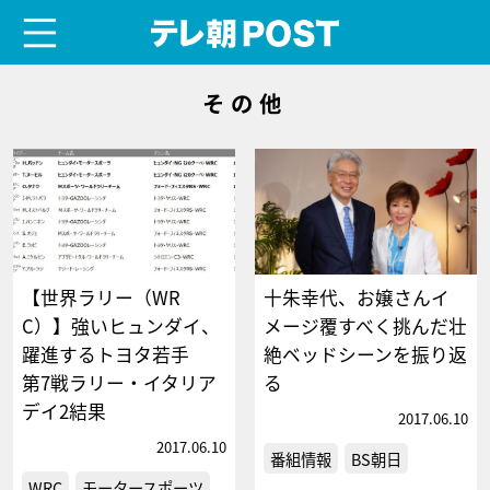
menu
テレ朝POST
その他
【世界ラリー（WR
十朱幸代、お嬢さんイ
C）】強いヒュンダイ、
メージ覆すべく挑んだ壮
躍進するトヨタ若手
絶ベッドシーンを振り返
第7戦ラリー・イタリア
る
デイ2結果
2017.06.10
2017.06.10
番組情報
BS朝日
WRC
モータースポーツ