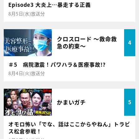
Episode3 大炎上…暴走する正義
8月5日(水)放送分
クロスロード ～救命救
4
急の約束～
＃5 病院激震！パワハラ＆医療事故!?
8月4日(火)放送分
かまいガチ
5
オモロ怖い「でな、話はここからやねん」トラビ
ス松倉参戦！