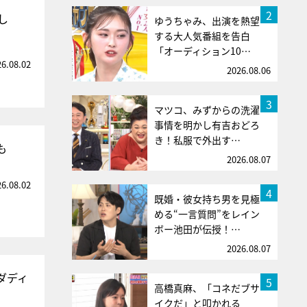
2
し
ゆうちゃみ、出演を熱望
する大人気番組を告白
「オーディション10…
26.08.02
2026.08.06
3
マツコ、みずからの洗濯
事情を明かし有吉おどろ
き！私服で外出す…
も
2026.08.07
26.08.02
4
既婚・彼女持ち男を見極
める“一言質問”をレイン
ボー池田が伝授！…
2026.08.07
ダディ
5
高橋真麻、「コネだブサ
イクだ」と叩かれる