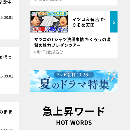
マ誕生
26.08.01
マツコ＆有吉 か
5
りそめ天国
マツコのTシャツ洗濯事情 たくろうの滋
賀の魅力プレゼンツアー
8月7日(金)放送分
頑張っ
26.08.01
急上昇ワード
のまま
HOT WORDS