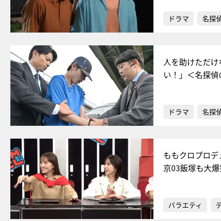
ドラマ
名探
人を助けただけ
い！」＜名探偵
ドラマ
名探
ももクロプロデ
京03飯塚も大爆
バラエティ