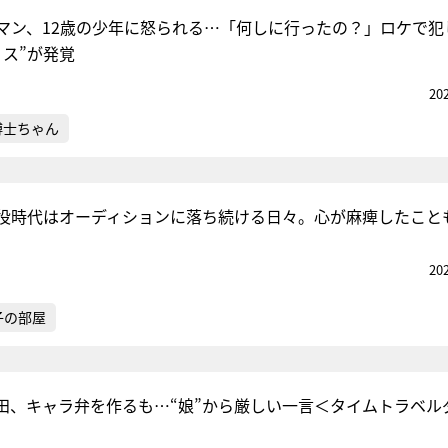
マン、12歳の少年に怒られる…「何しに行ったの？」ロケで犯
ミス”が発覚
20
博士ちゃん
役時代はオーディションに落ち続ける日々。心が麻痺したこと
20
子の部屋
津田、キャラ弁を作るも…“娘”から厳しい一言＜タイムトラベル