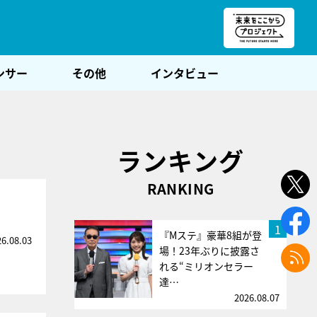
朝POST
ンサー
その他
インタビュー
ランキング
RANKING
1
『Mステ』豪華8組が登
26.08.03
場！23年ぶりに披露さ
れる“ミリオンセラー
達…
2026.08.07