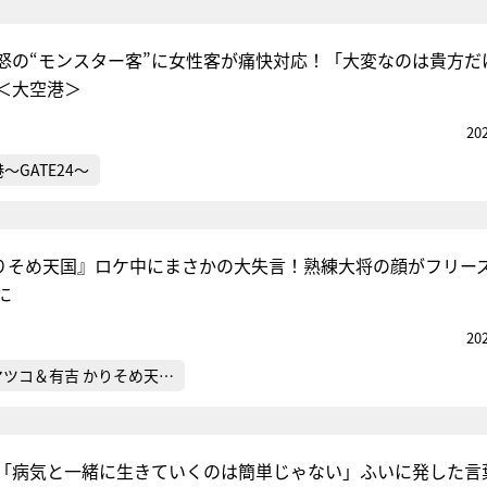
怒の“モンスター客”に女性客が痛快対応！「大変なのは貴方だ
＜大空港＞
20
～GATE24～
りそめ天国』ロケ中にまさかの大失言！熟練大将の顔がフリー
に
20
マツコ＆有吉 かりそめ天…
二「病気と一緒に生きていくのは簡単じゃない」ふいに発した言