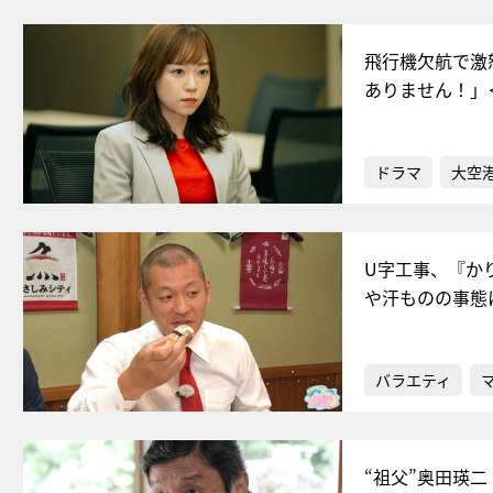
飛行機欠航で激
ありません！」
ドラマ
大空港
U字工事、『か
や汗ものの事態
バラエティ
“祖父”奥田瑛