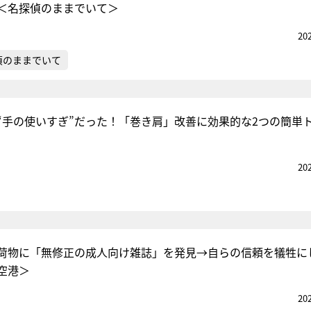
＜名探偵のままでいて＞
20
偵のままでいて
“手の使いすぎ”だった！「巻き肩」改善に効果的な2つの簡単
20
荷物に「無修正の成人向け雑誌」を発見→自らの信頼を犠牲に
空港＞
20