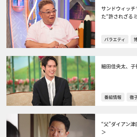
サンドウィッチ
た“許されざる
バラエティ
細田佳央太、子
番組情報
徹
“父”ダイアン
＞