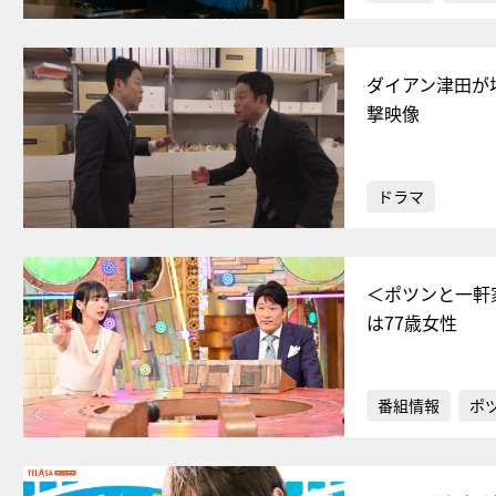
ダイアン津田が
撃映像
ドラマ
＜ポツンと一軒
は77歳女性
番組情報
ポ