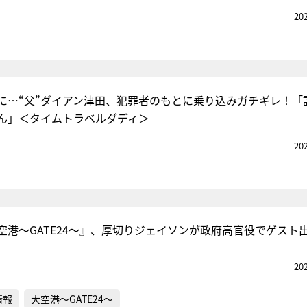
20
トに…“父”ダイアン津田、犯罪者のもとに乗り込みガチギレ！「
ん」＜タイムトラベルダディ＞
20
空港～GATE24～』、厚切りジェイソンが政府高官役でゲスト
20
情報
大空港～GATE24～