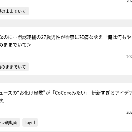
20
偵のままでいて
なのに…誤認逮捕の27歳男性が警察に悲痛な訴え「俺は何もや
のままでいて＞
20
偵のままでいて
ュースの“お化け屋敷”が「CoCo壱みたい」 斬新すぎるアイデ
笑
20
テレ朝動画
logirl