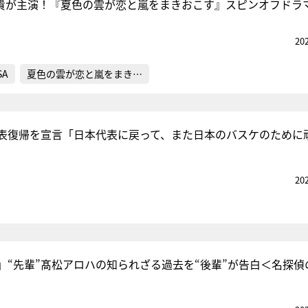
所飛貴が主演！『夏色の雲が恋と嵐をまきおこす』スピンオフドラ
20
SA
夏色の雲が恋と嵐をまき…
表復帰を宣言「日本代表に戻って、また日本のバスケのために
20
」“先輩”髙松アロハの知られざる過去を“後輩”が告白＜名探偵