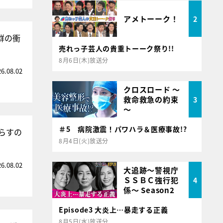
アメトーーク！
2
群の衝
売れっ子芸人の貴重トーーク祭り!!
8月6日(木)放送分
26.08.02
クロスロード ～
救命救急の約束
3
～
＃5 病院激震！パワハラ＆医療事故!?
らすの
8月4日(火)放送分
26.08.02
大追跡～警視庁
ＳＳＢＣ強行犯
4
係～ Season2
Episode3 大炎上…暴走する正義
8月5日(水)放送分