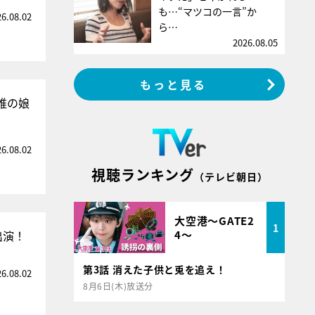
も…“マツコの一言”か
26.08.02
ら…
2026.08.05
もっと見る
誰の娘
26.08.02
視聴ランキング
（テレビ朝日）
大空港～GATE2
1
4～
出演！
第3話 消えた子供と兎を追え！
26.08.02
8月6日(木)放送分