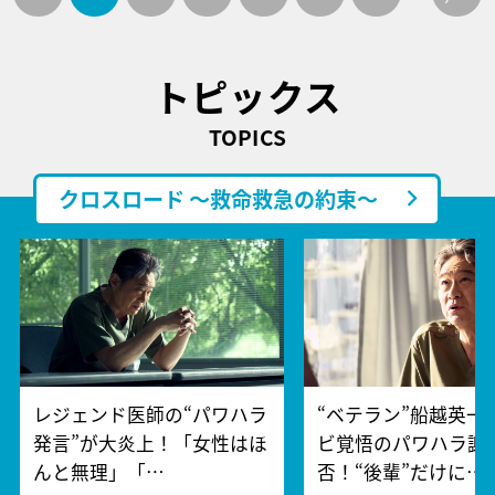
トピックス
TOPICS
クロスロード ～救命救急の約束～
レジェンド医師の“パワハラ
“ベテラン”船越英一
発言”が大炎上！「女性はほ
ビ覚悟のパワハラ謝
んと無理」「…
否！“後輩”だけに…