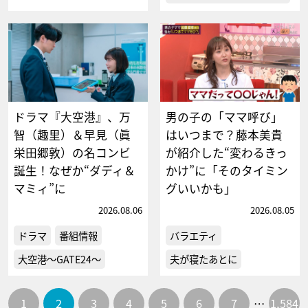
ドラマ『大空港』、万
男の子の「ママ呼び」
智（趣里）＆早見（眞
はいつまで？藤本美貴
栄田郷敦）の名コンビ
が紹介した“変わるきっ
誕生！なぜか“ダディ＆
かけ”に「そのタイミン
マミィ”に
グいいかも」
2026.08.06
2026.08.05
ドラマ
番組情報
バラエティ
大空港～GATE24～
夫が寝たあとに
1
2
3
4
5
6
7
…
1,584