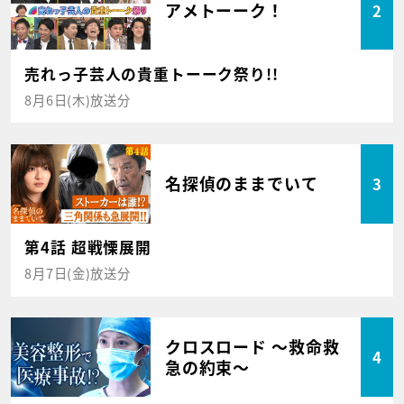
アメトーーク！
2
売れっ子芸人の貴重トーーク祭り!!
8月6日(木)放送分
名探偵のままでいて
3
第4話 超戦慄展開
8月7日(金)放送分
クロスロード ～救命救
4
急の約束～