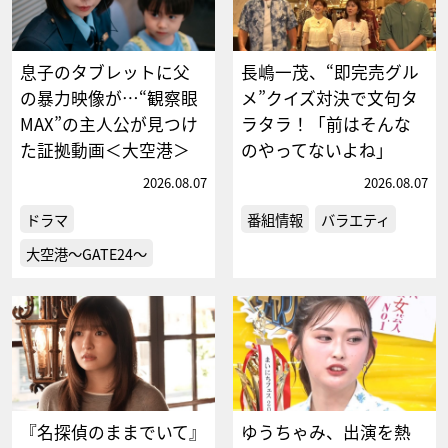
息子のタブレットに父
長嶋一茂、“即完売グル
の暴力映像が…“観察眼
メ”クイズ対決で文句タ
MAX”の主人公が見つけ
ラタラ！「前はそんな
た証拠動画＜大空港＞
のやってないよね」
2026.08.07
2026.08.07
ドラマ
番組情報
バラエティ
大空港～GATE24～
『名探偵のままでいて』
ゆうちゃみ、出演を熱