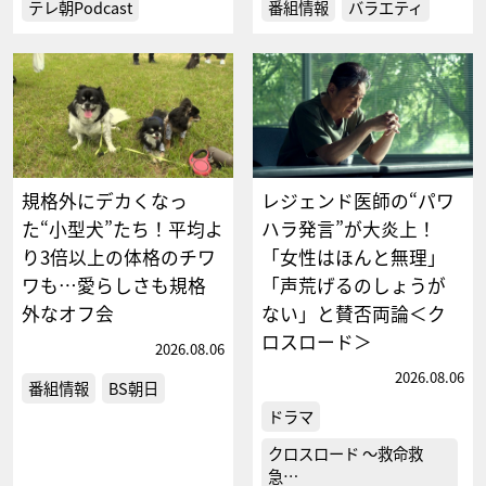
テレ朝Podcast
番組情報
バラエティ
規格外にデカくなっ
レジェンド医師の“パワ
た“小型犬”たち！平均よ
ハラ発言”が大炎上！
り3倍以上の体格のチワ
「女性はほんと無理」
ワも…愛らしさも規格
「声荒げるのしょうが
外なオフ会
ない」と賛否両論＜ク
ロスロード＞
2026.08.06
2026.08.06
番組情報
BS朝日
ドラマ
クロスロード ～救命救
急…