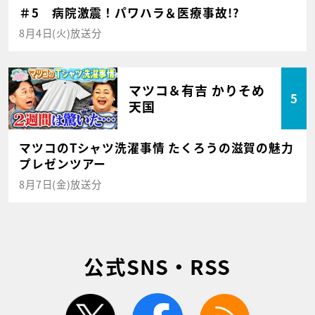
＃5 病院激震！パワハラ＆医療事故!?
8月4日(火)放送分
マツコ＆有吉 かりそめ
5
天国
マツコのTシャツ洗濯事情 たくろうの滋賀の魅力
プレゼンツアー
8月7日(金)放送分
公式SNS・RSS
twitter
facebook
rss