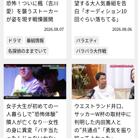
恐怖！ついに楓（吉川
望する大人気番組を告
愛）を襲うストーカー
白「オーディション10
が姿を現す戦慄展開
回ぐらい落ちてる」
2026.08.07
2026.08.06
ドラマ
番組情報
バラエティ
名探偵のままでいて
バラバラ大作戦
女子大生が初めての一
ウエストランド井口、
人暮らしで“恐怖体験”
サッカーW杯の取材中に
隣人が亡くなり…女性
判明した内田篤人と
の身に異変「バチ当た
の“共通点”「勇気を振り
ったんじゃないかな」
絞ってよかった」