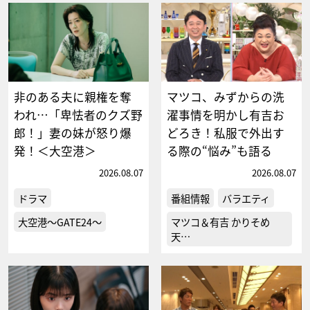
非のある夫に親権を奪
マツコ、みずからの洗
われ…「卑怯者のクズ野
濯事情を明かし有吉お
郎！」妻の妹が怒り爆
どろき！私服で外出す
発！＜大空港＞
る際の“悩み”も語る
2026.08.07
2026.08.07
ドラマ
番組情報
バラエティ
大空港～GATE24～
マツコ＆有吉 かりそめ
天…