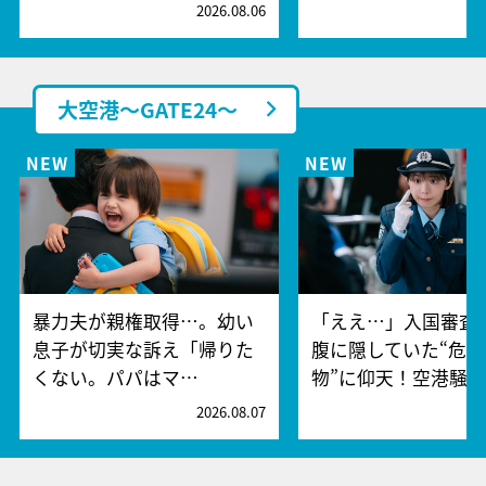
2026.08.06
2
大空港～GATE24～
暴力夫が親権取得…。幼い
「ええ…」入国審査
息子が切実な訴え「帰りた
腹に隠していた“危険
くない。パパはマ…
物”に仰天！空港騒
2026.08.07
2