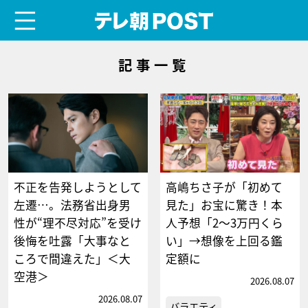
menu
テレ朝POST
記事一覧
不正を告発しようとして
高嶋ちさ子が「初めて
左遷…。法務省出身男
見た」お宝に驚き！本
性が“理不尽対応”を受け
人予想「2～3万円くら
後悔を吐露「大事なと
い」→想像を上回る鑑
ころで間違えた」＜大
定額に
空港＞
2026.08.07
2026.08.07
バラエティ