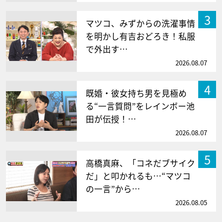
3
マツコ、みずからの洗濯事情
を明かし有吉おどろき！私服
で外出す…
2026.08.07
4
既婚・彼女持ち男を見極め
る“一言質問”をレインボー池
田が伝授！…
2026.08.07
5
高橋真麻、「コネだブサイク
だ」と叩かれるも…“マツコ
の一言”から…
2026.08.05