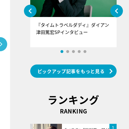
ぐ』＝LOV
『タイムトラベルダディ』ダイアン
『
香SPインタ
津田篤宏SPインタビュー
～
ピックアップ記事をもっと見る
ランキング
RANKING
1