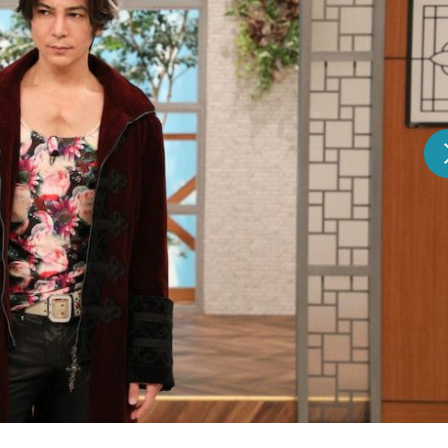
『アイ＝ラブ！げーみん
E齋藤樹愛羅＆佐々木舞
ビュー