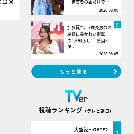
「被害者の話だけで…
9.12.06
2026.08.05
5
加藤夏希、7歳長男の連
絡帳に書かれた衝撃
の“お知らせ” 原因不
明…
2026.08.05
もっと見る
視聴ランキング
（テレビ朝日）
大空港～GATE2
1