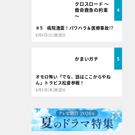
クロスロード ～
救命救急の約束
4
～
＃5 病院激震！パワハラ＆医療事故!?
8月4日(火)放送分
かまいガチ
5
オモロ怖い「でな、話はここからやね
ん」トラビス松倉参戦！
8月5日(水)放送分