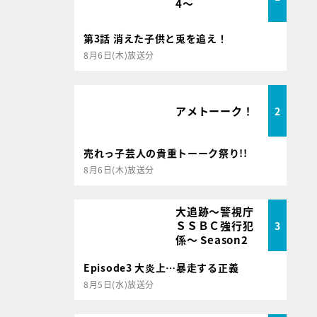
4～
第3話 消えた子供と兎を追え！
8月6日(木)放送分
アメトーーク！
2
売れっ子芸人の貴重トーーク祭り!!
8月6日(木)放送分
大追跡～警視庁
ＳＳＢＣ強行犯
3
係～ Season2
Episode3 大炎上…暴走する正義
8月5日(水)放送分