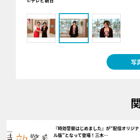
©テレビ朝日
写
サムネイル
『時効警察はじめました』が“配信オリジナ
ル版”となって登場！三木…