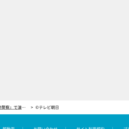
武田真治、実演に大興奮！『時効警察』で演じる“美魔王”になりきり、通販コーナーに乱入
©テレビ朝日
レ朝動画
お問い合わせ
サイト利用規約
プ