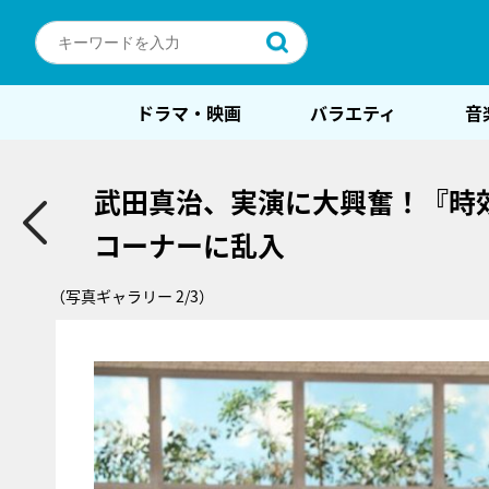
ドラマ・映画
バラエティ
音
武田真治、実演に大興奮！『時
コーナーに乱入
（写真ギャラリー 2/3）