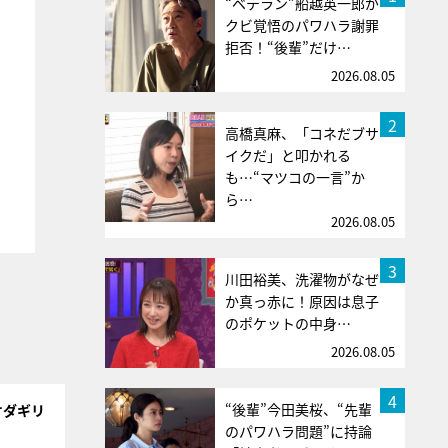
“ベテラン”船越英一郎が
クビ覚悟のパワハラ謝罪
拒否！“後輩”だけ…
2026.08.05
2
高橋真麻、「コネだブサ
イクだ」と叩かれる
も…“マツコの一言”か
ら…
2026.08.05
3
川田裕美、洗濯物がなぜ
か真っ赤に！原因は息子
のポケットの中身…
2026.08.05
4
“後輩”今田美桜、“先輩
オダギリ
のパワハラ問題”に持論