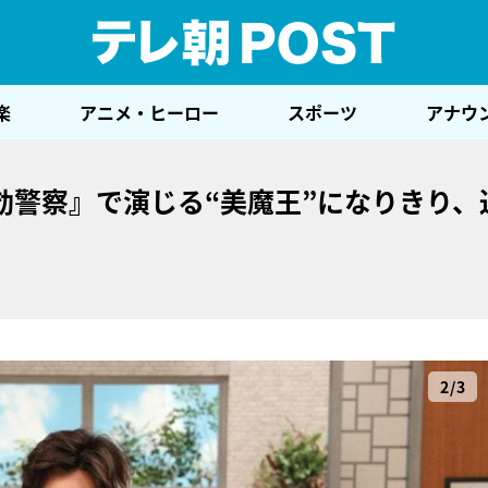
テレ
楽
アニメ・ヒーロー
スポーツ
アナウ
効警察』で演じる“美魔王”になりきり、
2/3