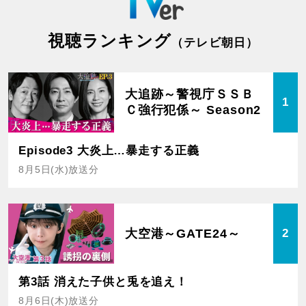
視聴ランキング
（テレビ朝日）
大追跡～警視庁ＳＳＢ
1
Ｃ強行犯係～ Season2
Episode3 大炎上…暴走する正義
8月5日(水)放送分
大空港～GATE24～
2
第3話 消えた子供と兎を追え！
8月6日(木)放送分