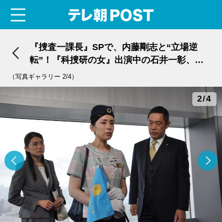
menu
テレ朝POST
『捜査一課長』SPで、内藤剛志と“立場逆
転”！『科捜研の女』出演中の石井一彰、警
察官僚役で登場
（写真ギャラリー 2/4）
2/4