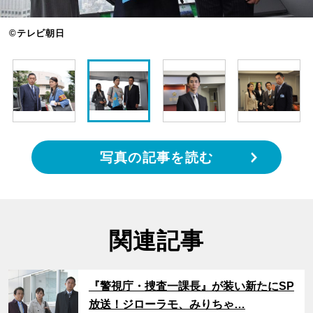
©テレビ朝日
写真の記事を読む
関連記事
サムネイル
『警視庁・捜査一課長』が装い新たにSP
放送！ジローラモ、みりちゃ…