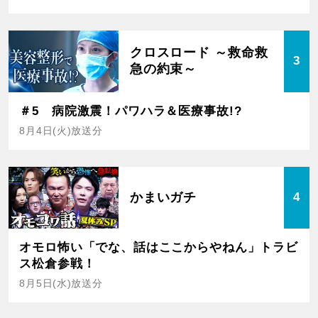
クロスロード ～救命救
3
急の約束～
＃5 病院激震！パワハラ＆医療事故!?
8月4日(火)放送分
かまいガチ
4
オモロ怖い「でな、話はここからやねん」トラビ
ス松倉参戦！
8月5日(水)放送分