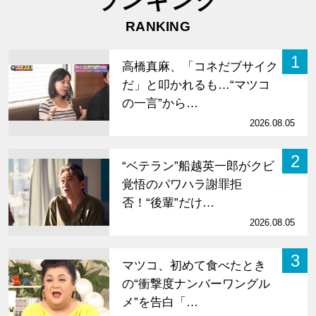
ランキング
RANKING
1
高橋真麻、「コネだブサイク
だ」と叩かれるも…“マツコ
の一言”から…
2026.08.05
2
“ベテラン”船越英一郎がクビ
覚悟のパワハラ謝罪拒
否！“後輩”だけ…
2026.08.05
3
マツコ、初めて食べたとき
の“衝撃度ナンバーワングル
メ”を告白「…