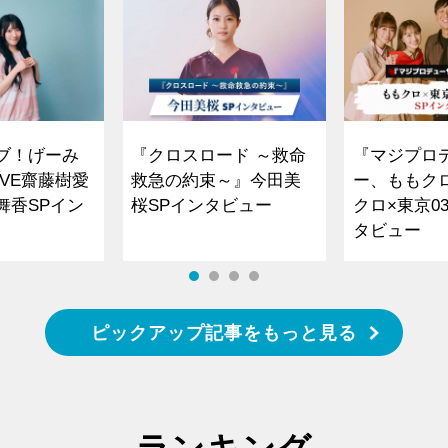
ブ！げーみ
『クロスロード ～救命
『マジプロ
VE齋藤樹愛
救急の約束～』今田美
ー、ももク
舞香SPイン
桜SPインタビュー
クロ×東京0
タビュー
ピックアップ記事をもっと見る