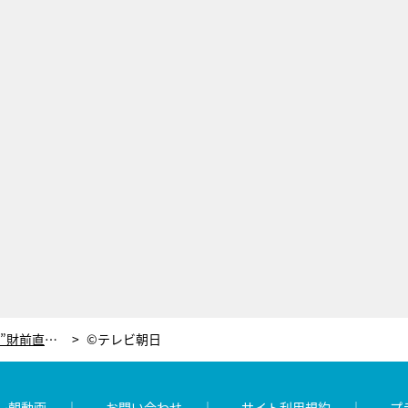
『刑事ゼロ』SPで、沢村一樹が“元妻”財前直見とラブラブシーン披露！プロポーズの言葉は…
©テレビ朝日
レ朝動画
お問い合わせ
サイト利用規約
プ