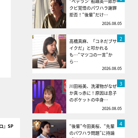
“ベテラン”船越英一郎が
クビ覚悟のパワハラ謝罪
拒否！“後輩”だけ…
2026.08.05
2
高橋真麻、「コネだブサ
イクだ」と叩かれる
も…“マツコの一言”か
ら…
2026.08.05
3
川田裕美、洗濯物がなぜ
か真っ赤に！原因は息子
のポケットの中身…
2026.08.05
4
“後輩”今田美桜、“先輩
ロ』SP
のパワハラ問題”に持論