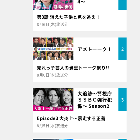
4～
第3話 消えた子供と兎を追え！
8月6日(木)放送分
アメトーーク！
2
売れっ子芸人の貴重トーーク祭り!!
8月6日(木)放送分
大追跡～警視庁
ＳＳＢＣ強行犯
3
係～ Season2
Episode3 大炎上…暴走する正義
8月5日(水)放送分