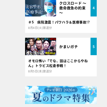
クロスロード ～
救命救急の約束
4
～
＃5 病院激震！パワハラ＆医療事故!?
8月4日(火)放送分
かまいガチ
5
オモロ怖い「でな、話はここからやね
ん」トラビス松倉参戦！
8月5日(水)放送分