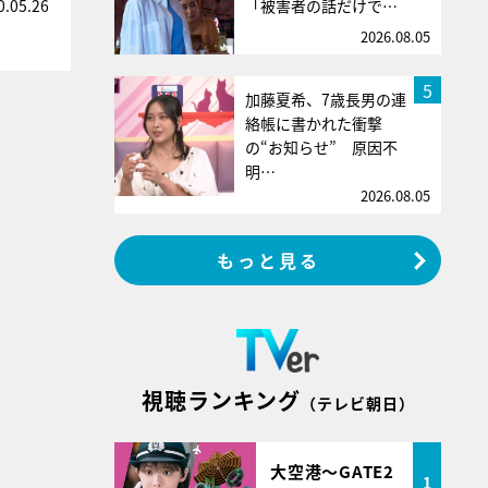
「被害者の話だけで…
0.05.26
2026.08.05
5
加藤夏希、7歳長男の連
絡帳に書かれた衝撃
の“お知らせ” 原因不
明…
2026.08.05
もっと見る
視聴ランキング
（テレビ朝日）
大空港～GATE2
1