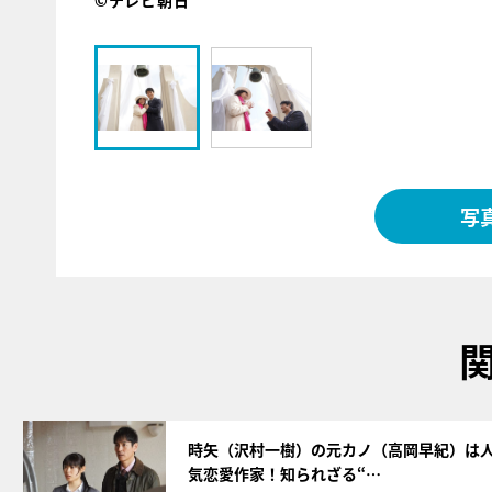
©テレビ朝日
写
サムネイル
時矢（沢村一樹）の元カノ（高岡早紀）は
気恋愛作家！知られざる“…