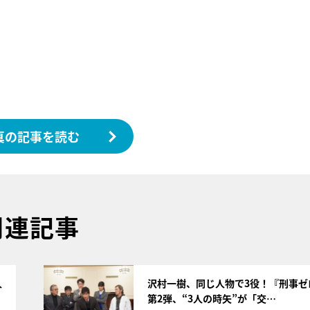
真の記事を読む
関連記事
サムネイル
人
沢村一樹、同じ人物で3役！『刑事ゼ
第2弾、“3人の時矢”が「交…