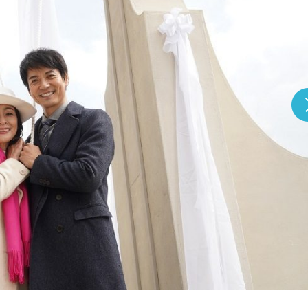
『アイ＝ラブ！げーみん
E齋藤樹愛羅＆佐々木舞
ビュー