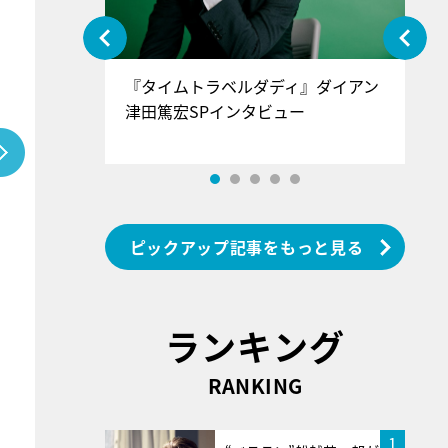
ぐ』＝LOV
『タイムトラベルダディ』ダイアン
『
香SPインタ
津田篤宏SPインタビュー
～
ピックアップ記事をもっと見る
ランキング
RANKING
1