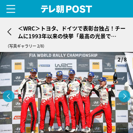
menu
テレ朝POST
＜WRC＞トヨタ、ドイツで表彰台独占！チー
ムに1993年以来の快挙「最高の光景で
す！」
（写真ギャラリー 2/8）
2/8