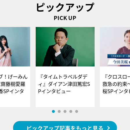
ピックアップ
PICK UP
ブ！げーみん
『タイムトラベルダデ
『クロスロー
E齋藤樹愛羅
ィ』ダイアン津田篤宏S
救急の約束
香SPインタ
Pインタビュー
桜SPイ
ピックアップ記事をもっと見る