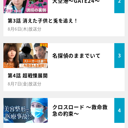
大空港～GATE24～
2
第3話 消えた子供と兎を追え！
8月6日(木)放送分
名探偵のままでいて
3
第4話 超戦慄展開
8月7日(金)放送分
クロスロード ～救命救
4
急の約束～