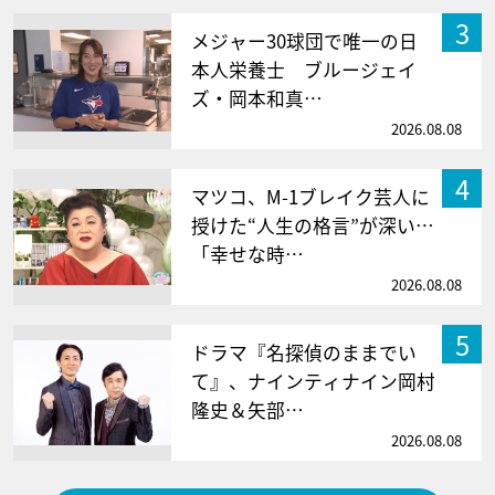
3
メジャー30球団で唯一の日
本人栄養士 ブルージェイ
ズ・岡本和真…
2026.08.08
4
マツコ、M-1ブレイク芸人に
授けた“人生の格言”が深い…
「幸せな時…
2026.08.08
5
ドラマ『名探偵のままでい
て』、ナインティナイン岡村
隆史＆矢部…
2026.08.08