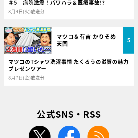
＃5 病院激震！パワハラ＆医療事故!?
8月4日(火)放送分
マツコ＆有吉 かりそめ
5
天国
マツコのTシャツ洗濯事情 たくろうの滋賀の魅力
プレゼンツアー
8月7日(金)放送分
公式SNS・RSS
twitter
facebook
rss