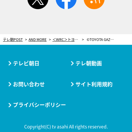
テレ朝POST
AND MORE
＜WRC＞トヨタ、ドイツで表彰台独占！チームに1993年以来の快挙「最高の光景です！」
©TOYOTA GAZOO Racing
テレビ朝日
テレ朝動画
お問い合わせ
サイト利用規約
プライバシーポリシー
Copyright(C) tv asahi All rights reserved.