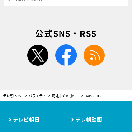
公式SNS・RSS
twitter
facebook
rss
テレ朝POST
バラエティ
河北裕介の小顔ヘアアレンジ！河北麻友子、その実力を絶賛＆キャラにはツッコミ
©BeauTV
テレビ朝日
テレ朝動画