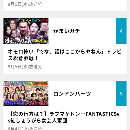
8月6日(木)放送分
かまいガチ
4
オモロ怖い「でな、話はここからやねん」トラビ
ス松倉参戦！
8月5日(水)放送分
ロンドンハーツ
5
【恋の行方は？】ラブマゲドン…FANTASTICSv
s紅しょうがら女芸人軍団
8月4日(火)放送分