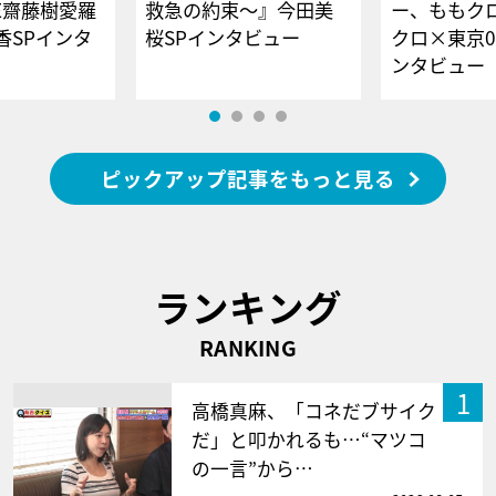
E齋藤樹愛羅
救急の約束～』今田美
ー、ももク
香SPインタ
桜SPインタビュー
クロ×東京0
ンタビュー
ピックアップ記事をもっと見る
ランキング
RANKING
1
高橋真麻、「コネだブサイク
だ」と叩かれるも…“マツコ
の一言”から…