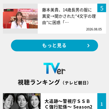
5
藤本美貴、14歳長男の服に
異変→聞かされた“4文字の理
由”に困惑「…
2026.08.05
もっと見る
視聴ランキング
（テレビ朝日）
大追跡～警視庁ＳＳＢ
1
Ｃ強行犯係～ Season2