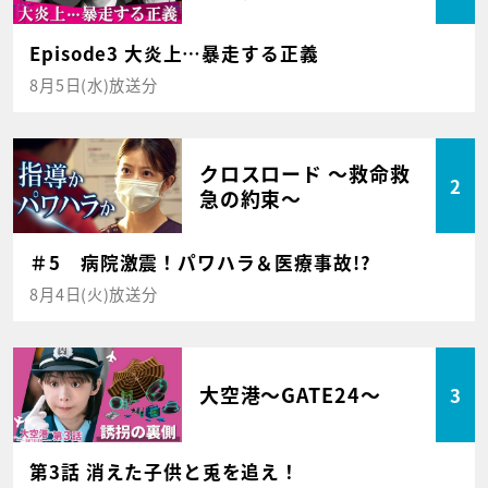
Episode3 大炎上…暴走する正義
8月5日(水)放送分
クロスロード ～救命救
2
急の約束～
＃5 病院激震！パワハラ＆医療事故!?
8月4日(火)放送分
大空港～GATE24～
3
第3話 消えた子供と兎を追え！