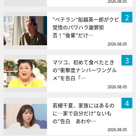
2026.08.05
2
“ベテラン”船越英一郎がクビ
覚悟のパワハラ謝罪拒
否！“後輩”だけ…
2026.08.05
3
マツコ、初めて食べたとき
の“衝撃度ナンバーワングル
メ”を告白「…
2026.08.05
4
若槻千夏、家族にはあるの
に…家で自分だけ“ないも
の”告白 あわや…
2026.08.05