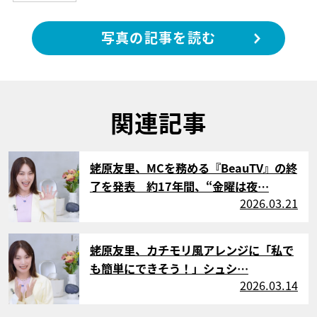
写真の記事を読む
関連記事
サムネイル
蛯原友里、MCを務める『BeauTV』の終
了を発表 約17年間、“金曜は夜…
2026.03.21
サムネイル
蛯原友里、カチモリ風アレンジに「私で
も簡単にできそう！」シュシ…
2026.03.14