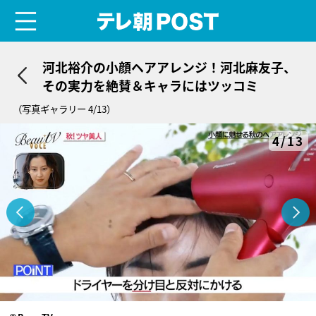
menu
テレ朝POST
河北裕介の小顔ヘアアレンジ！河北麻友子、
その実力を絶賛＆キャラにはツッコミ
（写真ギャラリー 4/13）
4/13