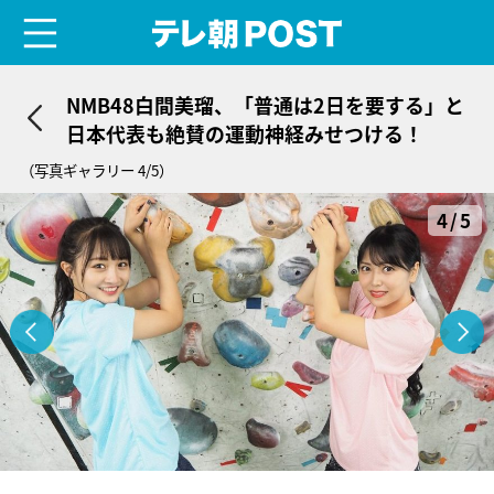
menu
テレ朝POST
NMB48白間美瑠、「普通は2日を要する」と
日本代表も絶賛の運動神経みせつける！
（写真ギャラリー 4/5）
4/5