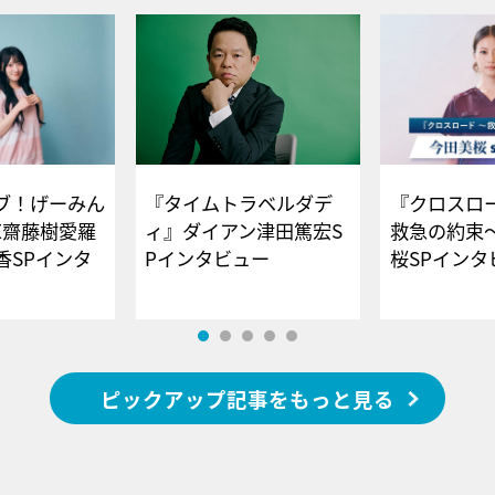
ブ！げーみん
『タイムトラベルダデ
『クロスロー
E齋藤樹愛羅
ィ』ダイアン津田篤宏S
救急の約束
香SPインタ
Pインタビュー
桜SPイ
ピックアップ記事をもっと見る