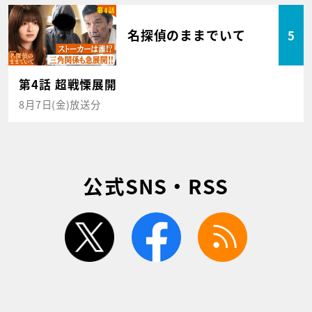
名探偵のままでいて
5
第4話 超戦慄展開
8月7日(金)放送分
公式SNS・RSS
twitter
facebook
rss