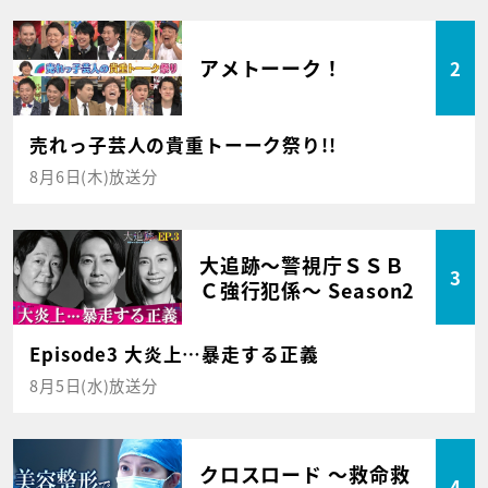
アメトーーク！
2
売れっ子芸人の貴重トーーク祭り!!
8月6日(木)放送分
大追跡～警視庁ＳＳＢ
3
Ｃ強行犯係～ Season2
Episode3 大炎上…暴走する正義
8月5日(水)放送分
クロスロード ～救命救
4