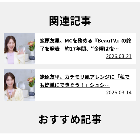
関連記事
サムネイル
蛯原友里、MCを務める『BeauTV』の終
了を発表 約17年間、“金曜は夜…
2026.03.21
サムネイル
蛯原友里、カチモリ風アレンジに「私で
も簡単にできそう！」シュシ…
2026.03.14
おすすめ記事