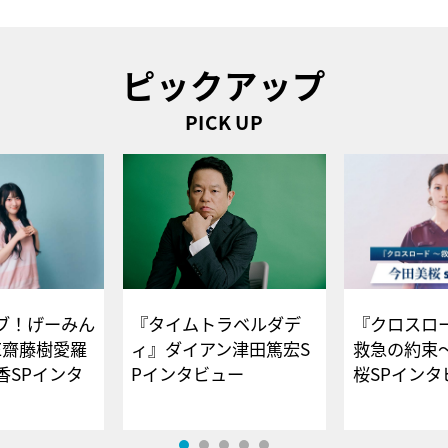
ピックアップ
PICK UP
ブ！げーみん
『タイムトラベルダデ
『クロスロー
E齋藤樹愛羅
ィ』ダイアン津田篤宏S
救急の約束
香SPインタ
Pインタビュー
桜SPイ