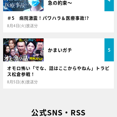
急の約束～
＃5 病院激震！パワハラ＆医療事故!?
8月4日(火)放送分
かまいガチ
5
オモロ怖い「でな、話はここからやねん」トラビ
ス松倉参戦！
8月5日(水)放送分
公式SNS・RSS