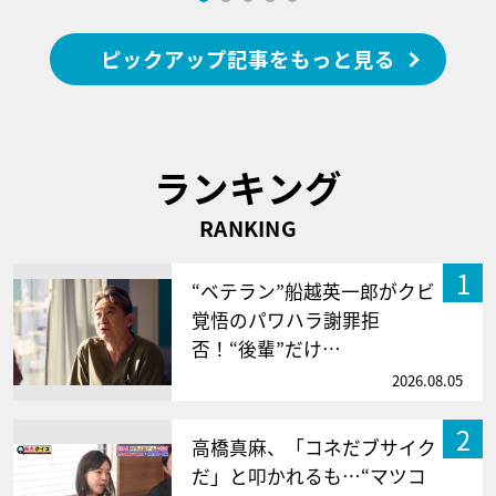
ピックアップ記事をもっと見る
ランキング
RANKING
1
“ベテラン”船越英一郎がクビ
覚悟のパワハラ謝罪拒
否！“後輩”だけ…
2026.08.05
2
高橋真麻、「コネだブサイク
だ」と叩かれるも…“マツコ