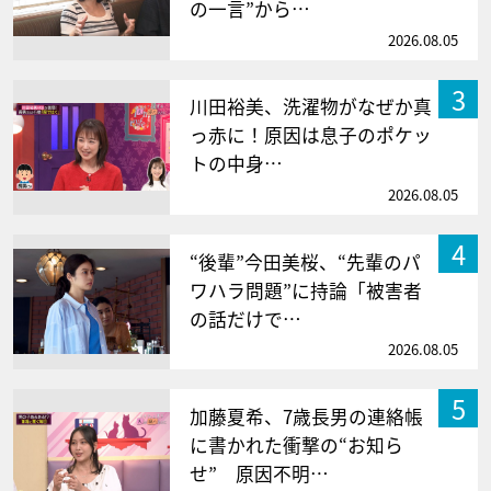
の一言”から…
2026.08.05
3
川田裕美、洗濯物がなぜか真
っ赤に！原因は息子のポケッ
トの中身…
2026.08.05
4
“後輩”今田美桜、“先輩のパ
ワハラ問題”に持論「被害者
の話だけで…
2026.08.05
5
加藤夏希、7歳長男の連絡帳
に書かれた衝撃の“お知ら
せ” 原因不明…