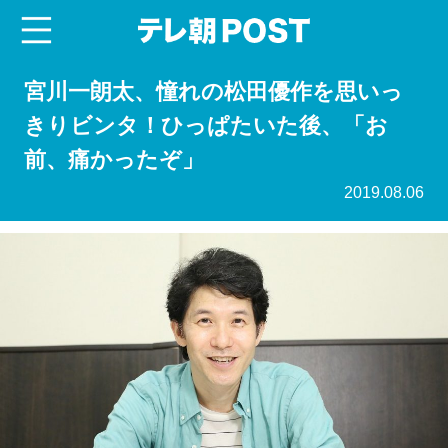
menu
テレ朝POST
宮川一朗太、憧れの松田優作を思いっ
きりビンタ！ひっぱたいた後、「お
前、痛かったぞ」
2019.08.06