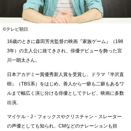
©テレビ朝日
16歳のときに森田芳光監督の映画『家族ゲーム』（198
3年）の主人公に抜てきされ、俳優デビューを飾った宮
川一朗太さん。
日本アカデミー賞優秀新人賞を受賞し、ドラマ『半沢直
樹』（TBS系）をはじめ、善人から一癖も二癖もあるワ
ルまで幅広く演じ分ける俳優としてテレビ、映画に多数
出演。
マイケル・J・フォックスやクリスチャン・スレーター
の声優としても知られ、CMなどのナレーションも担