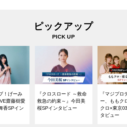
ピックアップ
PICK UP
ブ！げーみ
『クロスロード ～救命
『マジプロ
VE齋藤樹愛
救急の約束～』今田美
ー、ももク
舞香SPイン
桜SPインタビュー
クロ×東京0
タビュー