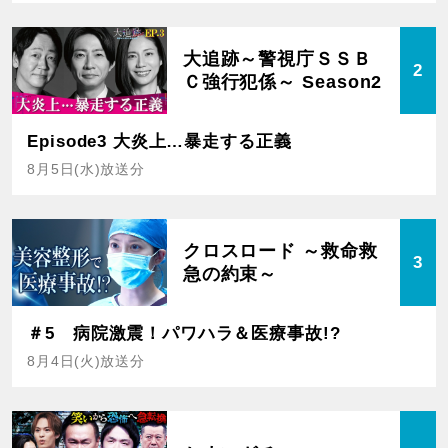
大追跡～警視庁ＳＳＢ
2
Ｃ強行犯係～ Season2
Episode3 大炎上…暴走する正義
8月5日(水)放送分
クロスロード ～救命救
3
急の約束～
＃5 病院激震！パワハラ＆医療事故!?
8月4日(火)放送分