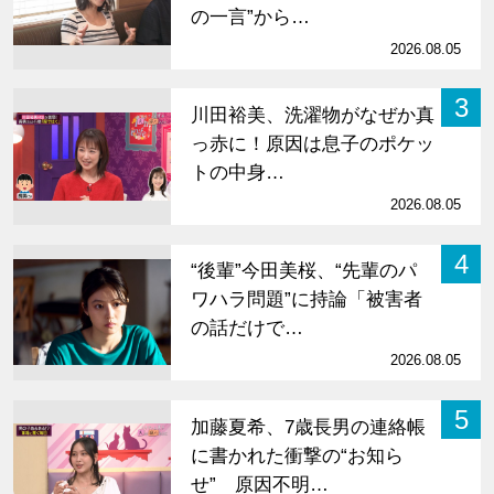
の一言”から…
2026.08.05
3
川田裕美、洗濯物がなぜか真
っ赤に！原因は息子のポケッ
トの中身…
2026.08.05
4
“後輩”今田美桜、“先輩のパ
ワハラ問題”に持論「被害者
の話だけで…
2026.08.05
5
加藤夏希、7歳長男の連絡帳
に書かれた衝撃の“お知ら
せ” 原因不明…