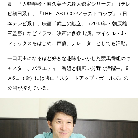
賞。『人類学者・岬久美子の殺人鑑定シリーズ』（テレ
ビ朝日系）、『THE LAST COP／ラストコップ』（日
本テレビ系）、映画『武士の献立』（2013年・朝原雄
三監督）などドラマ、映画に多数出演。マイケル・J・
フォックスをはじめ、声優、ナレーターとしても活動。
一口馬主になるほど好きな趣味をいかした競馬番組のキ
ャスター、バラエティー番組と幅広い分野で活躍中。9
月6日（金）には映画『スタートアップ・ガールズ』の
公開が控えている。