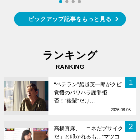
ピックアップ記事をもっと見る
ランキング
RANKING
1
“ベテラン”船越英一郎がクビ
覚悟のパワハラ謝罪拒
否！“後輩”だけ…
2026.08.05
2
高橋真麻、「コネだブサイク
だ」と叩かれるも…“マツコ