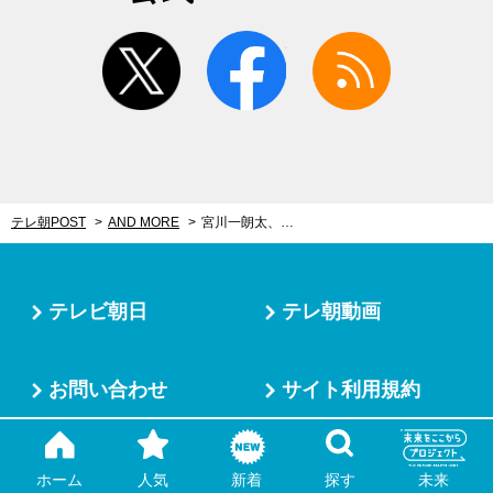
twitter
facebook
rss
テレ朝POST
AND MORE
宮川一朗太、憧れの松田優作を思いっきりビンタ！ひっぱたいた後、「お前、痛かったぞ」
テレビ朝日
テレ朝動画
お問い合わせ
サイト利用規約
プライバシーポリシー
ホーム
人気
新着
探す
未来