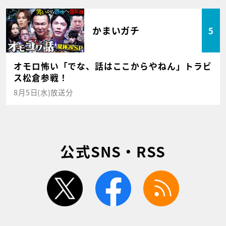
かまいガチ
5
オモロ怖い「でな、話はここからやねん」トラビ
ス松倉参戦！
8月5日(水)放送分
公式SNS・RSS
twitter
facebook
rss