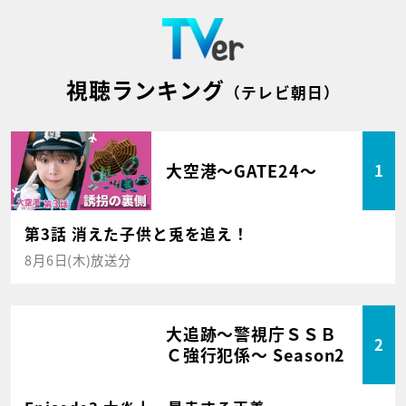
視聴ランキング
（テレビ朝日）
大空港～GATE24～
1
第3話 消えた子供と兎を追え！
8月6日(木)放送分
大追跡～警視庁ＳＳＢ
2
Ｃ強行犯係～ Season2