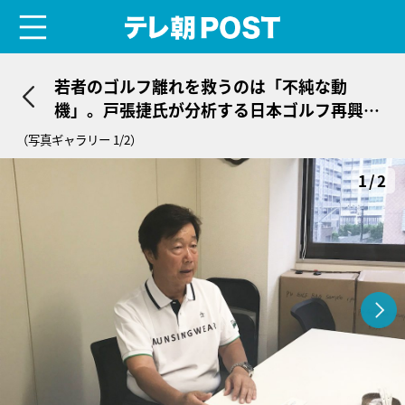
menu
テレ朝POST
若者のゴルフ離れを救うのは「不純な動
機」。戸張捷氏が分析する日本ゴルフ再興戦
略
（写真ギャラリー 1/2）
1/2