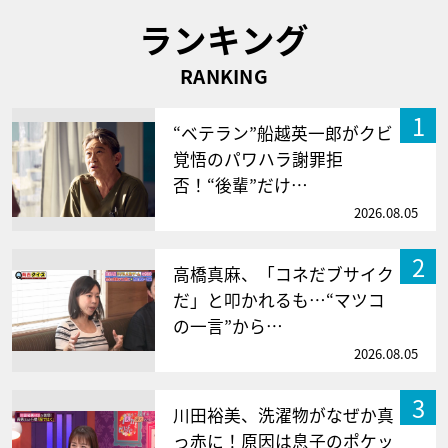
ランキング
RANKING
1
“ベテラン”船越英一郎がクビ
覚悟のパワハラ謝罪拒
否！“後輩”だけ…
2026.08.05
2
高橋真麻、「コネだブサイク
だ」と叩かれるも…“マツコ
の一言”から…
2026.08.05
3
川田裕美、洗濯物がなぜか真
っ赤に！原因は息子のポケッ