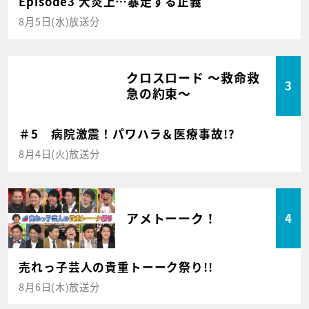
Episode3 大炎上…暴走する正義
8月5日(水)放送分
クロスロード ～救命救
3
急の約束～
＃5 病院激震！パワハラ＆医療事故!?
8月4日(火)放送分
アメトーーク！
4
売れっ子芸人の貴重トーーク祭り!!
8月6日(木)放送分