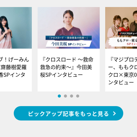
ブ！げーみん
『クロスロード ～救命
『マジプロ
E齋藤樹愛羅
救急の約束～』今田美
ー、ももク
香SPインタ
桜SPインタビュー
クロ×東京0
ンタビュー
ピックアップ記事をもっと見る