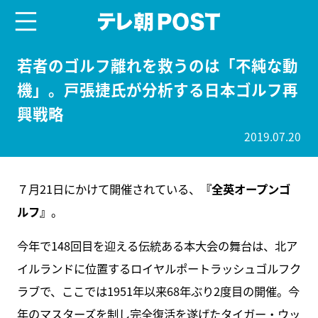
menu
テレ朝POST
若者のゴルフ離れを救うのは「不純な動
機」。戸張捷氏が分析する日本ゴルフ再
興戦略
2019.07.20
７月21日にかけて開催されている、
『全英オープンゴ
ルフ』
。
今年で148回目を迎える伝統ある本大会の舞台は、北ア
イルランドに位置するロイヤルポートラッシュゴルフク
ラブで、ここでは1951年以来68年ぶり2度目の開催。今
年のマスターズを制し完全復活を遂げたタイガー・ウッ