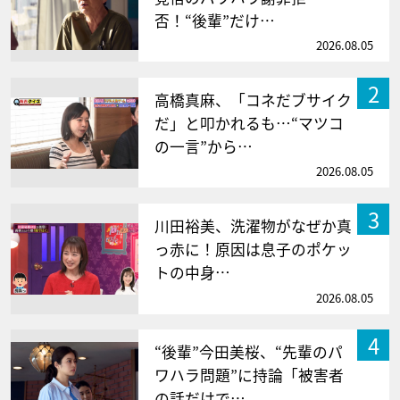
否！“後輩”だけ…
2026.08.05
2
高橋真麻、「コネだブサイク
だ」と叩かれるも…“マツコ
の一言”から…
2026.08.05
3
川田裕美、洗濯物がなぜか真
っ赤に！原因は息子のポケッ
トの中身…
2026.08.05
4
“後輩”今田美桜、“先輩のパ
ワハラ問題”に持論「被害者
の話だけで…