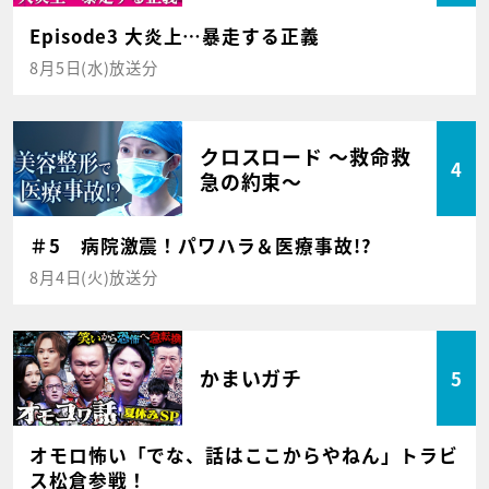
Episode3 大炎上…暴走する正義
8月5日(水)放送分
クロスロード ～救命救
4
急の約束～
＃5 病院激震！パワハラ＆医療事故!?
8月4日(火)放送分
かまいガチ
5
オモロ怖い「でな、話はここからやねん」トラビ
ス松倉参戦！