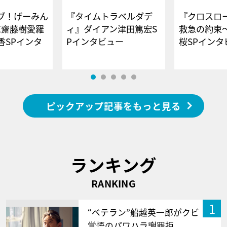
ブ！げーみん
『タイムトラベルダデ
『クロスロー
E齋藤樹愛羅
ィ』ダイアン津田篤宏S
救急の約束
香SPインタ
Pインタビュー
桜SPイ
ピックアップ記事をもっと見る
ランキング
RANKING
1
“ベテラン”船越英一郎がクビ
覚悟のパワハラ謝罪拒