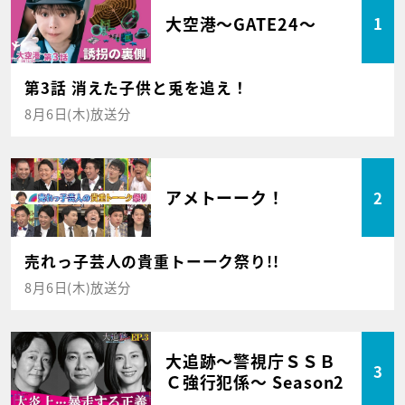
大空港～GATE24～
1
第3話 消えた子供と兎を追え！
8月6日(木)放送分
アメトーーク！
2
売れっ子芸人の貴重トーーク祭り!!
8月6日(木)放送分
大追跡～警視庁ＳＳＢ
3
Ｃ強行犯係～ Season2