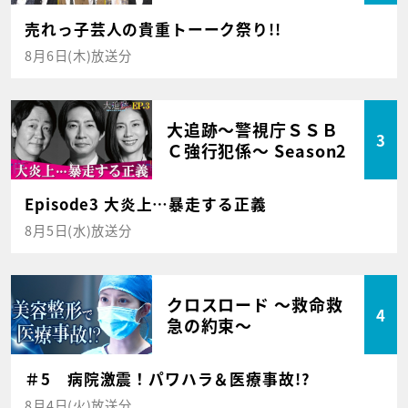
売れっ子芸人の貴重トーーク祭り!!
8月6日(木)放送分
大追跡～警視庁ＳＳＢ
3
Ｃ強行犯係～ Season2
Episode3 大炎上…暴走する正義
8月5日(水)放送分
クロスロード ～救命救
4
急の約束～
＃5 病院激震！パワハラ＆医療事故!?
8月4日(火)放送分