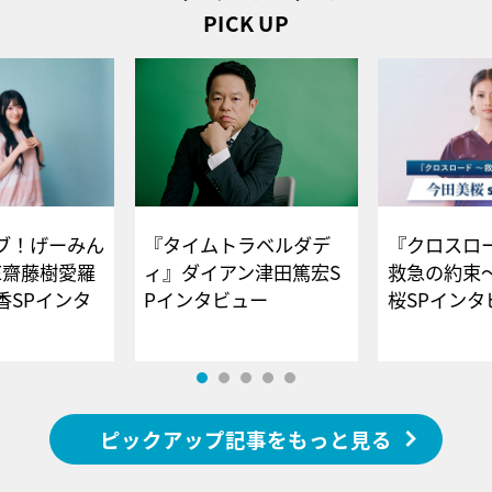
PICK UP
ブ！げーみん
『タイムトラベルダデ
『クロスロー
E齋藤樹愛羅
ィ』ダイアン津田篤宏S
救急の約束
香SPインタ
Pインタビュー
桜SPイ
ピックアップ記事をもっと見る