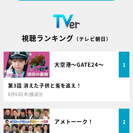
視聴ランキング
（テレビ朝日）
大空港～GATE24～
1
第3話 消えた子供と兎を追え！
8月6日(木)放送分
アメトーーク！
2