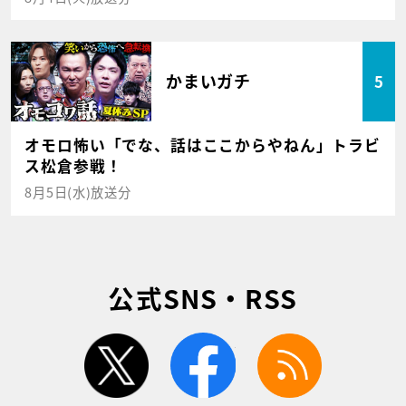
かまいガチ
5
オモロ怖い「でな、話はここからやねん」トラビ
ス松倉参戦！
8月5日(水)放送分
公式SNS・RSS
twitter
facebook
rss