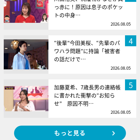
っ赤に！原因は息子のポケッ
トの中身…
2026.08.05
4
“後輩”今田美桜、“先輩のパ
ワハラ問題”に持論「被害者
の話だけで…
2026.08.05
5
加藤夏希、7歳長男の連絡帳
に書かれた衝撃の“お知ら
せ” 原因不明…
2026.08.05
もっと見る