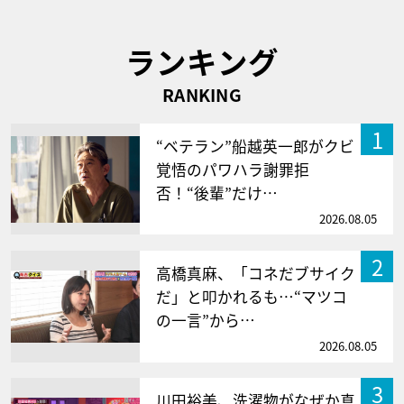
ランキング
RANKING
1
“ベテラン”船越英一郎がクビ
覚悟のパワハラ謝罪拒
否！“後輩”だけ…
2026.08.05
2
高橋真麻、「コネだブサイク
だ」と叩かれるも…“マツコ
の一言”から…
2026.08.05
3
川田裕美、洗濯物がなぜか真