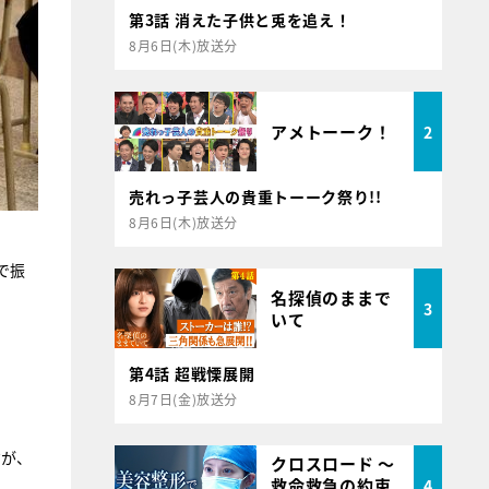
第3話 消えた子供と兎を追え！
8月6日(木)放送分
アメトーーク！
2
売れっ子芸人の貴重トーーク祭り!!
8月6日(木)放送分
で振
名探偵のままで
3
いて
第4話 超戦慄展開
8月7日(金)放送分
だが、
クロスロード ～
救命救急の約束
4