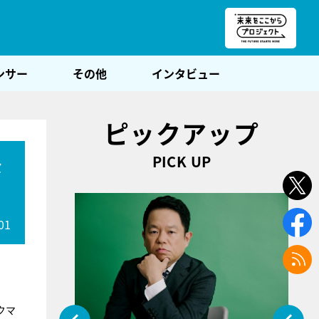
朝POST
ンサー
その他
インタビュー
ピックアップ
PICK UP
な
01
。
クマ