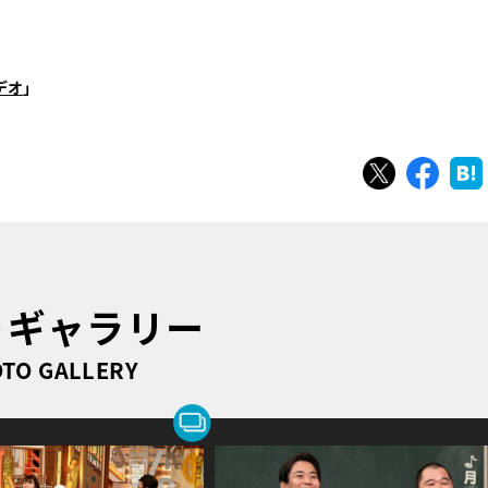
デオ
」
ツイート
シェ
トギャラリー
TO GALLERY