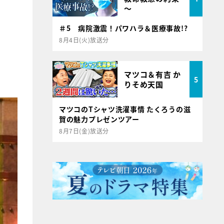
～
＃5 病院激震！パワハラ＆医療事故!?
8月4日(火)放送分
マツコ＆有吉 か
5
りそめ天国
マツコのTシャツ洗濯事情 たくろうの滋
賀の魅力プレゼンツアー
8月7日(金)放送分