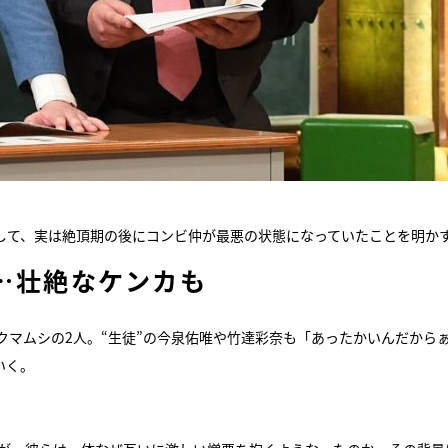
して、実は絶頂期の後にコンビ仲が最悪の状態になっていたことを明か
…壮絶なケンカも
マムシの2人。“生徒”の今泉佑唯や竹達彩奈も「あったかいんだから
いく。
。