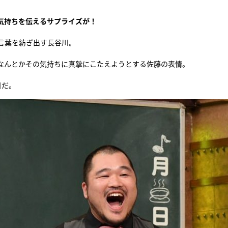
気持ちを伝えるサプライズが！
言葉を紡ぎ出す長谷川。
、なんとかその気持ちに真摯にこたえようとする佐藤の表情。
目だ。