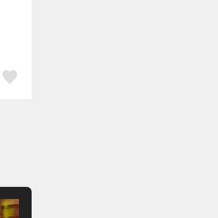
ア
はてブ
スキボタン