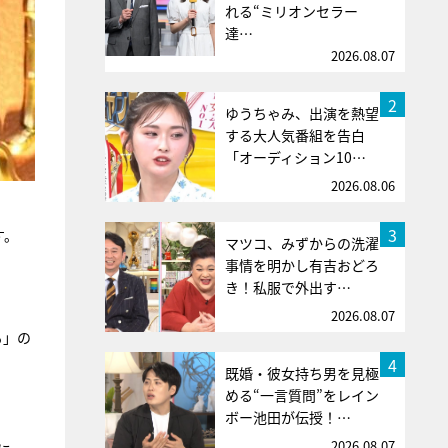
れる“ミリオンセラー
達…
2026.08.07
2
ゆうちゃみ、出演を熱望
する大人気番組を告白
「オーディション10…
2026.08.06
3
す。
マツコ、みずからの洗濯
事情を明かし有吉おどろ
き！私服で外出す…
2026.08.07
ぁ」の
4
既婚・彼女持ち男を見極
める“一言質問”をレイン
ボー池田が伝授！…
2026.08.07