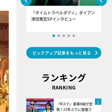
ぐ』＝LOV
『タイムトラベルダディ』ダイアン
『
香SPインタ
津田篤宏SPインタビュー
～
ピックアップ記事をもっと見る
ランキング
RANKING
1
『Mステ』豪華8組が登
場！23年ぶりに披露さ