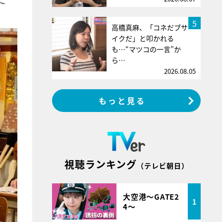
に
5
高橋真麻、「コネだブサ
イクだ」と叩かれる
も…“マツコの一言”か
ら…
2026.08.05
もっと見る
視聴ランキング
（テレビ朝日）
大空港～GATE2
1
4～