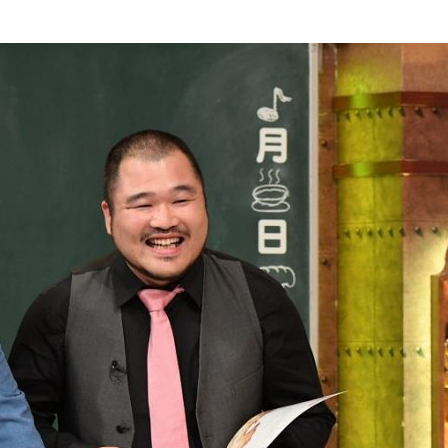
『アイ＝ラブ！げーみん
E齋藤樹愛羅＆佐々木舞
ビュー